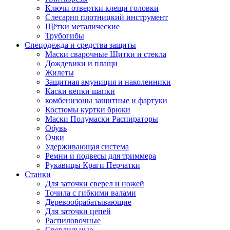
Ключи отвертки клещи головки
Слесарно плотницкий инструмент
Щётки металические
Трубогибы
Спецодежда и средства защиты
Маски сварочные Щитки и стекла
Дождевики и плащи
Жилеты
Защитная амуниция и наколенники
Каски кепки шапки
комбенизоны защитные и фартуки
Костюмы куртки брюки
Маски Полумаски Распираторы
Обувь
Очки
Удерживающая система
Ремни и подвесы для триммера
Рукавицы Краги Перчатки
Станки
Для заточки сверел и ножей
Точила с гибкими валами
Деревообрабатывающие
Для заточки цепей
Распиловочные
Сверлильные