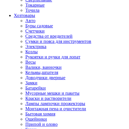
Токарные
Точила
Хозтовары
Авто
Буры садовые
Счетчики
Средства от вредителей
Сумки и пояса для инструментов
Электрика
Козлы
Рукоятки и ручки для лопат
Весы
Валики, ванночки
Кельмы,шпателя
Доводчики дверные
Замки
Батарейки
Мусорные мешки и пакеты
Краски и растворители
Лампы лампочки прожекторы
Монтажная пена и очистители
Бытовая химия
Ошейники
Припой и олово