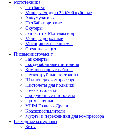
Мототехника
ПитБайки
Мопеды Эндуро 250/300 кубовые
Аккумуляторы
ПитБайки детские
Скутеры
Запчасти к Мопедам и др
Мопеды дорожные
Мотоциклетные шлемы
Средства защиты
Пневмоинструмент
Гайковерты
Гвоздезабивные пистолеты
Компрессорные наборы
Пескоструйные пистолеты
Шланги для компрессоров
Пистолеты для подкачки
Пневмомолотки
Продувочные пистолеты
Промывочные
УШМ Граверы Дрели
Краскораспылители
Муфты и переходники для компрессора
Расходные материалы
Биты