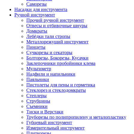
Саморезы
Насадки для инструмента
Ручной инструмент
Прочий ручной инструмент
Отвесы и отбивочные шнуры
Домкраты
Лебёдки тали стропы
Металлорежущий инструмент
Пинцеты
Сучкорезы и секаторы
Болторезы, Бокорезы, Кусачки
Заклепочники пробойники клема
Мультиметр
Надфили и напильники
Паяльники
Пистолеты для пены и герметика
Стеклорез и стеклодомкраты
Степлеры
Струбцины
Съемники
Тиски и Верстаки
Труборезы по полипропилену и металопластику
Губцевый инструмент
Измерительный инструмент
Плиткорезы