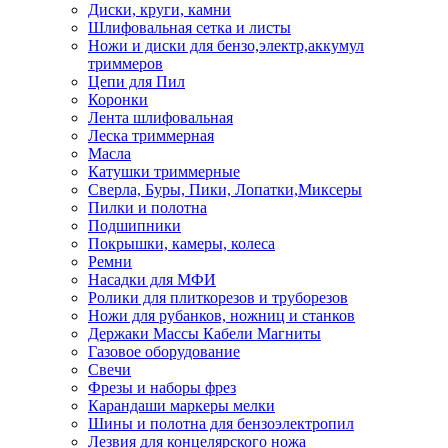
Диски, круги, камни
Шлифовальная сетка и листы
Ножи и диски для бензо,электр,аккумул
триммеров
Цепи для Пил
Коронки
Лента шлифовальная
Леска триммерная
Масла
Катушки триммерные
Сверла, Буры, Пики, Лопатки,Миксеры
Пилки и полотна
Подшипники
Покрышки, камеры, колеса
Ремни
Насадки для МФИ
Ролики для плиткорезов и труборезов
Ножи для рубанков, ножниц и станков
Держаки Массы Кабели Магниты
Газовое оборудование
Свечи
Фрезы и наборы фрез
Карандаши маркеры мелки
Шины и полотна для бензоэлектропил
Лезвия для концелярского ножа