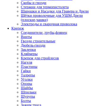
Скобы и гвозди
Стержни для термопистолета
Шарошки и Насадки для Гравера и Дрели
Щётки проволочные для УШМ,Дрели
(плоские,чашки)
Электроды и сварочная проволока
Крепеж
Соединители ,трубы,флянец
Винты
Гвозди строительные
Дюбель-гвозди
Заклепки
Кляймеры
Крепеж для стройлесов
Нагеля
Пластины
Гайки
Талрепы
Уголки
Опоры
Шайбы
Шпильки
Шурупы
Болты
Зажим троса