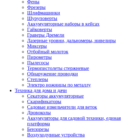
Фены
Фрезеры
Шлифмашинки
Шуруповерты
Аккумуляторные наборы в кейсах
Гайковерты
Граверы Дремели
Лазерные уровни, дальномеры, нивелиры
Миксеры
Отбойный молоток
Пирометры
Пылесосы
Термопистолеты стержневые
Обнаружение проводки
Степлеры
Электро ножницы по металлу
Техника для дома и дачи
Секаторы аккумуляторные
Скарификаторы
Садовые измельчители для веток
Дровоколы
Аккумуляторы для садовой техники, единая
платформа
Бензорезы
Воздуходувные устройства