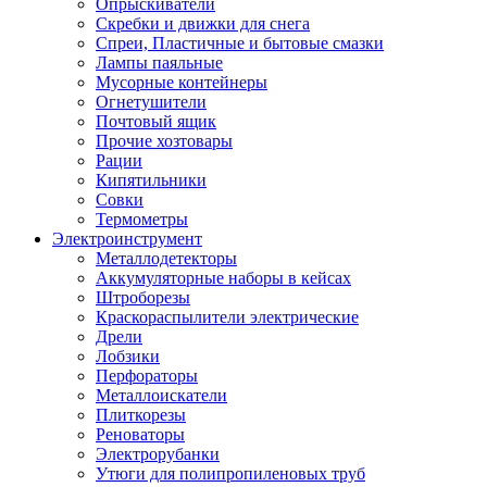
Опрыскиватели
Скребки и движки для снега
Спреи, Пластичные и бытовые смазки
Лампы паяльные
Мусорные контейнеры
Огнетушители
Почтовый ящик
Прочие хозтовары
Рации
Кипятильники
Совки
Термометры
Электроинструмент
Металлодетекторы
Аккумуляторные наборы в кейсах
Штроборезы
Краскораспылители электрические
Дрели
Лобзики
Перфораторы
Металлоискатели
Плиткорезы
Реноваторы
Электрорубанки
Утюги для полипропиленовых труб