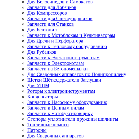
Для Велосипедов и Самокатов
Запчасти для Лобзиков
Для Компрессоров
Запчасти для Снегоуборщиков
Запчасти для Станков
Для Бензопил
Запчасти к Мотоблокам и Культиваторам
Для Дрели и Перфоратора
Запчасти к Тепловому оборудованию
Для Рубанков
Запчасти к Электроинструментам
Запчасти к Электрокотлам
Запчасти на Бетономешалки
Для Сварочных аппаратов по Полипропилену
Щетки Щёткодержатели Заглушки
Для УШМ
Роторы к электроинструментам
Конденсаторы
Запчасти к Насосному оборудованию
Запчасти к Цепным пилам
Запчасти к мотобуксировщику
Стопоры уплотнители пружины шплинты
Топливные шланги
Патроны
Для Сварочных аппаратов