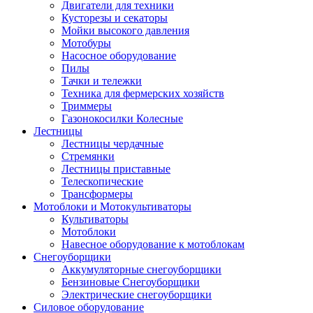
Двигатели для техники
Кусторезы и секаторы
Мойки высокого давления
Мотобуры
Насосное оборудование
Пилы
Тачки и тележки
Техника для фермерских хозяйств
Триммеры
Газонокосилки Колесные
Лестницы
Лестницы чердачные
Стремянки
Лестницы приставные
Телескопические
Трансформеры
Мотоблоки и Мотокультиваторы
Культиваторы
Мотоблоки
Навесное оборудование к мотоблокам
Снегоуборщики
Аккумуляторные снегоуборщики
Бензиновые Снегоуборщики
Электрические снегоуборщики
Силовое оборудование