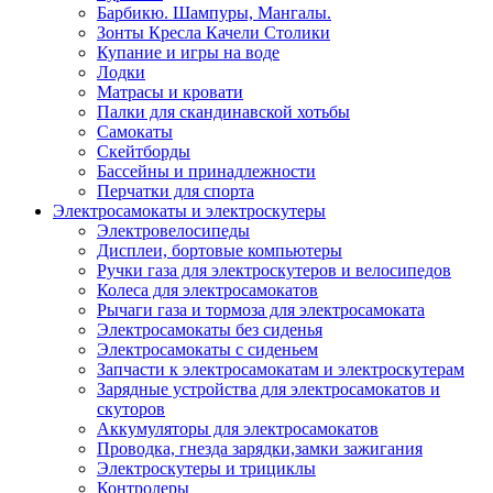
Барбикю. Шампуры, Мангалы.
Зонты Кресла Качели Столики
Купание и игры на воде
Лодки
Матрасы и кровати
Палки для скандинавской хотьбы
Самокаты
Скейтборды
Бассейны и принадлежности
Перчатки для спорта
Электросамокаты и электроскутеры
Электровелосипеды
Дисплеи, бортовые компьютеры
Ручки газа для электроскутеров и велосипедов
Колеса для электросамокатов
Рычаги газа и тормоза для электросамоката
Электросамокаты без сиденья
Электросамокаты с сиденьем
Запчасти к электросамокатам и электроскутерам
Зарядные устройства для электросамокатов и
скуторов
Аккумуляторы для электросамокатов
Проводка, гнезда зарядки,замки зажигания
Электроскутеры и трициклы
Контролеры