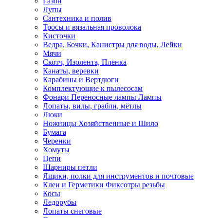
Газон
Лупы
Сантехника и полив
Тросы и вязальная проволока
Кисточки
Ведра, Бочки, Канистры для воды, Лейки
Мячи
Скотч, Изолента, Пленка
Канаты, веревки
Карабины и Вертдюги
Комплектующие к пылесосам
Фонари Переносные лампы Лампы
Лопаты, вилы, грабли, мётлы
Люки
Ножницы Хозяйственные и Шило
Бумага
Черенки
Хомуты
Цепи
Шарниры петли
Ящики, полки для инструментов и почтовые
Клеи и Герметики Фиксотры резьбы
Косы
Ледорубы
Лопаты снеговые