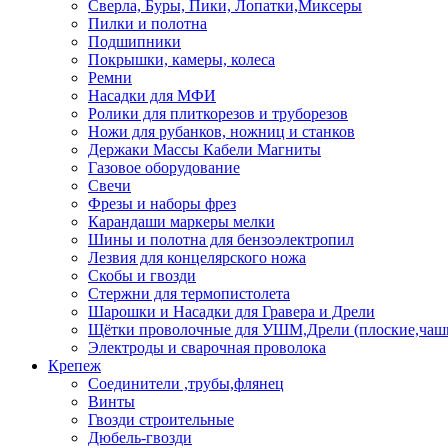
Сверла, Буры, Пики, Лопатки,Миксеры
Пилки и полотна
Подшипники
Покрышки, камеры, колеса
Ремни
Насадки для МФИ
Ролики для плиткорезов и труборезов
Ножи для рубанков, ножниц и станков
Держаки Массы Кабели Магниты
Газовое оборудование
Свечи
Фрезы и наборы фрез
Карандаши маркеры мелки
Шины и полотна для бензоэлектропил
Лезвия для концелярского ножа
Скобы и гвозди
Стержни для термопистолета
Шарошки и Насадки для Гравера и Дрели
Щётки проволочные для УШМ,Дрели (плоские,чаш
Электроды и сварочная проволока
Крепеж
Соединители ,трубы,флянец
Винты
Гвозди строительные
Дюбель-гвозди