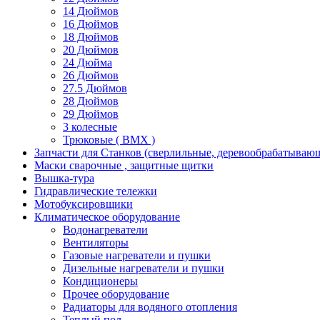
14 Дюймов
16 Дюймов
18 Дюймов
20 Дюймов
24 Дюйма
26 Дюймов
27.5 Дюймов
28 Дюймов
29 Дюймов
3 колесные
Трюковые ( BMX )
Запчасти для Станков (сверлильные, деревообрабатываю
Маски сварочные , защитные щитки
Вышка-тура
Гидравлические тележки
Мотобуксировщики
Климатическое оборудование
Водонагреватели
Вентиляторы
Газовые нагреватели и пушки
Дизельные нагреватели и пушки
Кондиционеры
Прочее оборудование
Радиаторы для водяного отопления
Теплый пол