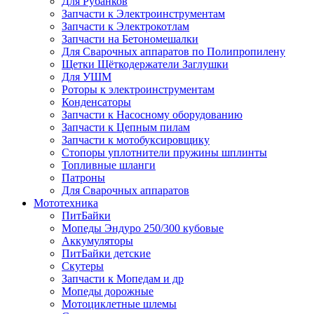
Для Рубанков
Запчасти к Электроинструментам
Запчасти к Электрокотлам
Запчасти на Бетономешалки
Для Сварочных аппаратов по Полипропилену
Щетки Щёткодержатели Заглушки
Для УШМ
Роторы к электроинструментам
Конденсаторы
Запчасти к Насосному оборудованию
Запчасти к Цепным пилам
Запчасти к мотобуксировщику
Стопоры уплотнители пружины шплинты
Топливные шланги
Патроны
Для Сварочных аппаратов
Мототехника
ПитБайки
Мопеды Эндуро 250/300 кубовые
Аккумуляторы
ПитБайки детские
Скутеры
Запчасти к Мопедам и др
Мопеды дорожные
Мотоциклетные шлемы