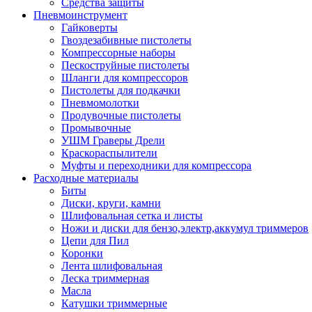
Средства защиты
Пневмоинструмент
Гайковерты
Гвоздезабивные пистолеты
Компрессорные наборы
Пескоструйные пистолеты
Шланги для компрессоров
Пистолеты для подкачки
Пневмомолотки
Продувочные пистолеты
Промывочные
УШМ Граверы Дрели
Краскораспылители
Муфты и переходники для компрессора
Расходные материалы
Биты
Диски, круги, камни
Шлифовальная сетка и листы
Ножи и диски для бензо,электр,аккумул триммеров
Цепи для Пил
Коронки
Лента шлифовальная
Леска триммерная
Масла
Катушки триммерные