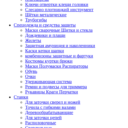
Ключи отвертки клещи головки
Слесарно плотницкий инструмент
Щётки металические
Трубогибы
Спецодежда и средства защиты
Маски сварочные Щитки и стекла
Дождевики и плащи
Жилеты
Защитная амуниция и наколенники
Каски кепки шапки
комбенизоны защитные и фартуки
Костюмы куртки брюки
Маски Полумаски Распираторы
Обувь
Очки
Удерживающая система
Ремни и подвесы для триммера
Рукавицы Краги Перчатки
Станки
Для заточки сверел и ножей
Точила с гибкими валами
Деревообрабатывающие
Для заточки цепей
Распиловочные
Сверлильные