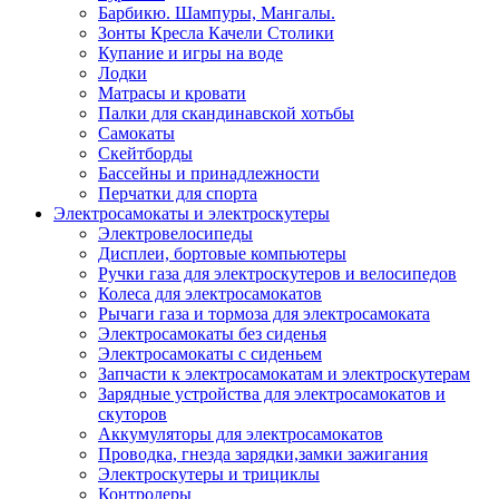
Барбикю. Шампуры, Мангалы.
Зонты Кресла Качели Столики
Купание и игры на воде
Лодки
Матрасы и кровати
Палки для скандинавской хотьбы
Самокаты
Скейтборды
Бассейны и принадлежности
Перчатки для спорта
Электросамокаты и электроскутеры
Электровелосипеды
Дисплеи, бортовые компьютеры
Ручки газа для электроскутеров и велосипедов
Колеса для электросамокатов
Рычаги газа и тормоза для электросамоката
Электросамокаты без сиденья
Электросамокаты с сиденьем
Запчасти к электросамокатам и электроскутерам
Зарядные устройства для электросамокатов и
скуторов
Аккумуляторы для электросамокатов
Проводка, гнезда зарядки,замки зажигания
Электроскутеры и трициклы
Контролеры