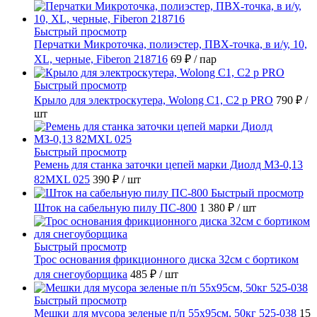
Быстрый просмотр
Перчатки Микроточка, полиэстер, ПВХ-точка, в и/у, 10,
ХL, черные, Fiberon 218716
69 ₽
/ пар
Быстрый просмотр
Крыло для электроскутера, Wolong С1, С2 p PRO
790 ₽
/
шт
Быстрый просмотр
Ремень для станка заточки цепей марки Диолд МЗ-0,13
82MXL 025
390 ₽
/ шт
Быстрый просмотр
Шток на сабельную пилу ПС-800
1 380 ₽
/ шт
Быстрый просмотр
Трос основания фрикционного диска 32см с бортиком
для снегоуборщика
485 ₽
/ шт
Быстрый просмотр
Мешки для мусора зеленые п/п 55х95см, 50кг 525-038
15