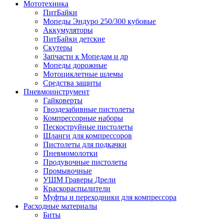
Мототехника
ПитБайки
Мопеды Эндуро 250/300 кубовые
Аккумуляторы
ПитБайки детские
Скутеры
Запчасти к Мопедам и др
Мопеды дорожные
Мотоциклетные шлемы
Средства защиты
Пневмоинструмент
Гайковерты
Гвоздезабивные пистолеты
Компрессорные наборы
Пескоструйные пистолеты
Шланги для компрессоров
Пистолеты для подкачки
Пневмомолотки
Продувочные пистолеты
Промывочные
УШМ Граверы Дрели
Краскораспылители
Муфты и переходники для компрессора
Расходные материалы
Биты