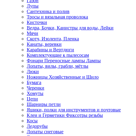
Газон
Лупы
Сантехника и полив
Тросы и вязальная проволока
Кисточки
Ведра, Бочки, Канистры для воды, Лейки
Мячи
Скотч, Изолента, Пленка
Канаты, веревки
Карабины и Вертдюги
Комплектующие к пылесосам
Фонари Переносные лампы Лампы
Лопаты, вилы, грабли, мётлы
Люки
Ножницы Хозяйственные и Шило
Бумага
Черенки
Хомуты
Цепи
Шарниры петли
Ящики, полки для инструментов и почтовые
Клеи и Герметики Фиксотры резьбы
Косы
Ледорубы
Лопаты снеговые