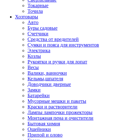
Токарные
Точила
Хозтовары
Авто
Буры садовые
Счетчики
Средства от вредителей
Сумки и пояса для инструментов
Электрика
Козлы
Рукоятки и ручки для лопат
Весы
Валики, ванночки
Кельмы,шпателя
Доводчики дверные
Замки
Батарейки
Мусорные мешки и пакеты
Краски и растворители
Лампы лампочки прожекторы
Монтажная пена и очистители
Бытовая химия
Ошейники
Припой и олово