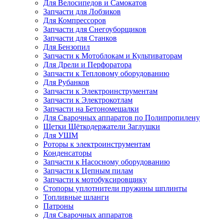
Для Велосипедов и Самокатов
Запчасти для Лобзиков
Для Компрессоров
Запчасти для Снегоуборщиков
Запчасти для Станков
Для Бензопил
Запчасти к Мотоблокам и Культиваторам
Для Дрели и Перфоратора
Запчасти к Тепловому оборудованию
Для Рубанков
Запчасти к Электроинструментам
Запчасти к Электрокотлам
Запчасти на Бетономешалки
Для Сварочных аппаратов по Полипропилену
Щетки Щёткодержатели Заглушки
Для УШМ
Роторы к электроинструментам
Конденсаторы
Запчасти к Насосному оборудованию
Запчасти к Цепным пилам
Запчасти к мотобуксировщику
Стопоры уплотнители пружины шплинты
Топливные шланги
Патроны
Для Сварочных аппаратов