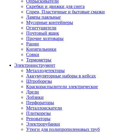
Опрыскиватели
Скребки и движки для снега
Спреи, Пластичные и бытовые смазки
Лампы паяльные
Мусорные контейнеры
Огнетушители
Почтовый ящик
Прочие хозтовары
Рации
Кипятильники
Совки
Термометры
Электроинструмент
Металлодетекторы
Аккумуляторные наборы в кейсах
Штроборезы
Краскораспылители электрические
Дрели
Лобзики
Перфораторы
Металлоискатели
Плиткорезы
Реноваторы
Электрорубанки
Утюги для полипропиленовых труб