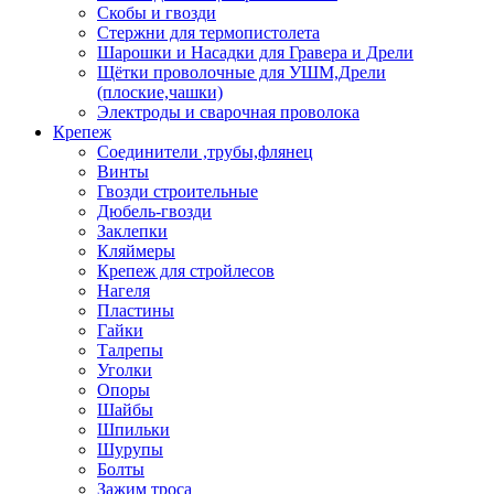
Скобы и гвозди
Стержни для термопистолета
Шарошки и Насадки для Гравера и Дрели
Щётки проволочные для УШМ,Дрели
(плоские,чашки)
Электроды и сварочная проволока
Крепеж
Соединители ,трубы,флянец
Винты
Гвозди строительные
Дюбель-гвозди
Заклепки
Кляймеры
Крепеж для стройлесов
Нагеля
Пластины
Гайки
Талрепы
Уголки
Опоры
Шайбы
Шпильки
Шурупы
Болты
Зажим троса