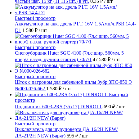
частый шаг, 15 кг (11 115 шт.) в уп.
0.35 ₽
/ шт
Быстрый просмотр
Аккумулятор на акк. дрель P.I.T. 16V 1.5Амп/ч.PSR.14,4-
D1
1 580 ₽
/ шт
Быстрый просмотр
Снегоуборщик Huter SGC 4100 (7л.с.шир. 560мм, 5
впер/2 назад, ручной стартер) 70/7/1
47 580 ₽
/ шт
Быстрый просмотр
Шток с патроном для сабельной пилы Зубр ЗПС-850 Э
№000-026-662
1 580 ₽
/ шт
Быстрый
просмотр
Подшипник 6003-2RS (35х17) DINROLL
690 ₽
/ шт
Быстрый просмотр
Выключатель для шуруповёрта ДА-16/2Н NEW/
ДА-21/2Н NEW (Варяг)
595 ₽
/ шт