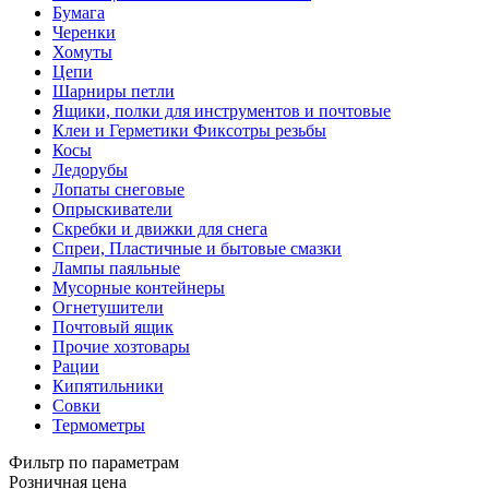
Бумага
Черенки
Хомуты
Цепи
Шарниры петли
Ящики, полки для инструментов и почтовые
Клеи и Герметики Фиксотры резьбы
Косы
Ледорубы
Лопаты снеговые
Опрыскиватели
Скребки и движки для снега
Спреи, Пластичные и бытовые смазки
Лампы паяльные
Мусорные контейнеры
Огнетушители
Почтовый ящик
Прочие хозтовары
Рации
Кипятильники
Совки
Термометры
Фильтр по параметрам
Розничная цена