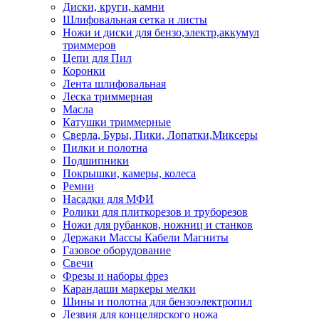
Диски, круги, камни
Шлифовальная сетка и листы
Ножи и диски для бензо,электр,аккумул
триммеров
Цепи для Пил
Коронки
Лента шлифовальная
Леска триммерная
Масла
Катушки триммерные
Сверла, Буры, Пики, Лопатки,Миксеры
Пилки и полотна
Подшипники
Покрышки, камеры, колеса
Ремни
Насадки для МФИ
Ролики для плиткорезов и труборезов
Ножи для рубанков, ножниц и станков
Держаки Массы Кабели Магниты
Газовое оборудование
Свечи
Фрезы и наборы фрез
Карандаши маркеры мелки
Шины и полотна для бензоэлектропил
Лезвия для концелярского ножа