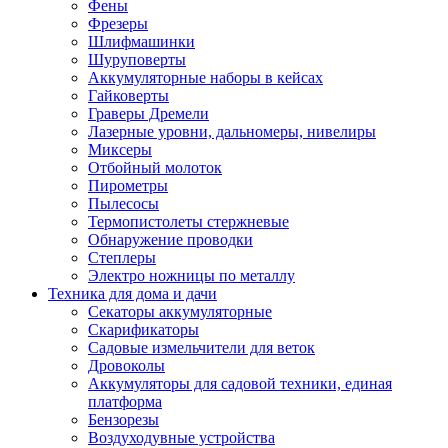
Фены
Фрезеры
Шлифмашинки
Шуруповерты
Аккумуляторные наборы в кейсах
Гайковерты
Граверы Дремели
Лазерные уровни, дальномеры, нивелиры
Миксеры
Отбойный молоток
Пирометры
Пылесосы
Термопистолеты стержневые
Обнаружение проводки
Степлеры
Электро ножницы по металлу
Техника для дома и дачи
Секаторы аккумуляторные
Скарификаторы
Садовые измельчители для веток
Дровоколы
Аккумуляторы для садовой техники, единая
платформа
Бензорезы
Воздуходувные устройства