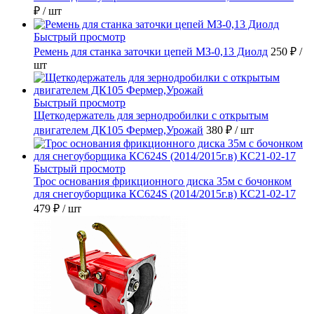
₽
/ шт
Быстрый просмотр
Ремень для станка заточки цепей МЗ-0,13 Диолд
250 ₽
/
шт
Быстрый просмотр
Щеткодержатель для зернодробилки с открытым
двигателем ДК105 Фермер,Урожай
380 ₽
/ шт
Быстрый просмотр
Трос основания фрикционного диска 35м с бочонком
для снегоуборщика КС624S (2014/2015г.в) КС21-02-17
479 ₽
/ шт