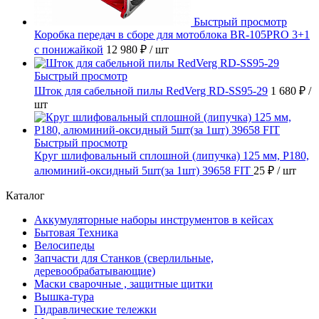
Быстрый просмотр
Коробка передач в сборе для мотоблока BR-105PRO 3+1
с понижайкой
12 980 ₽
/ шт
Быстрый просмотр
Шток для сабельной пилы RedVerg RD-SS95-29
1 680 ₽
/
шт
Быстрый просмотр
Круг шлифовальный сплошной (липучка) 125 мм, Р180,
алюминий-оксидный 5шт(за 1шт) 39658 FIT
25 ₽
/ шт
Каталог
Аккумуляторные наборы инструментов в кейсах
Бытовая Техника
Велосипеды
Запчасти для Станков (сверлильные,
деревообрабатывающие)
Маски сварочные , защитные щитки
Вышка-тура
Гидравлические тележки