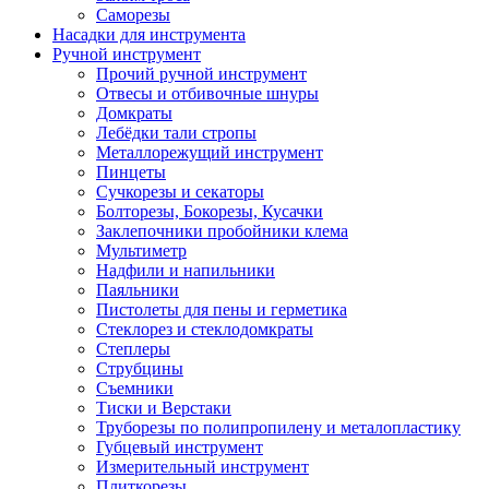
Саморезы
Насадки для инструмента
Ручной инструмент
Прочий ручной инструмент
Отвесы и отбивочные шнуры
Домкраты
Лебёдки тали стропы
Металлорежущий инструмент
Пинцеты
Сучкорезы и секаторы
Болторезы, Бокорезы, Кусачки
Заклепочники пробойники клема
Мультиметр
Надфили и напильники
Паяльники
Пистолеты для пены и герметика
Стеклорез и стеклодомкраты
Степлеры
Струбцины
Съемники
Тиски и Верстаки
Труборезы по полипропилену и металопластику
Губцевый инструмент
Измерительный инструмент
Плиткорезы