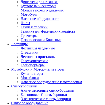
Двигатели для техники
Кусторезы и секаторы
Мойки высокого давления
Мотобуры
Насосное оборудование
Пилы
Тачки и тележки
Техника для фермерских хозяйств
Триммеры
Газонокосилки Колесные
Лестницы
Лестницы чердачные
Стремянки
Лестницы приставные
Телескопические
Трансформеры
Мотоблоки и Мотокультиваторы
Культиваторы
Мотоблоки
Навесное оборудование к мотоблокам
Снегоуборщики
Аккумуляторные снегоуборщики
Бензиновые Снегоуборщики
Электрические снегоуборщики
Силовое оборудование