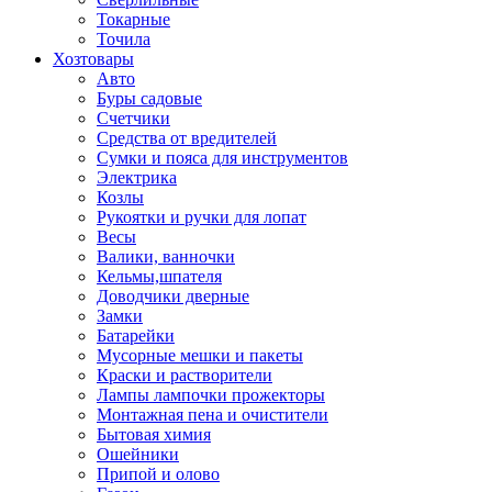
Токарные
Точила
Хозтовары
Авто
Буры садовые
Счетчики
Средства от вредителей
Сумки и пояса для инструментов
Электрика
Козлы
Рукоятки и ручки для лопат
Весы
Валики, ванночки
Кельмы,шпателя
Доводчики дверные
Замки
Батарейки
Мусорные мешки и пакеты
Краски и растворители
Лампы лампочки прожекторы
Монтажная пена и очистители
Бытовая химия
Ошейники
Припой и олово