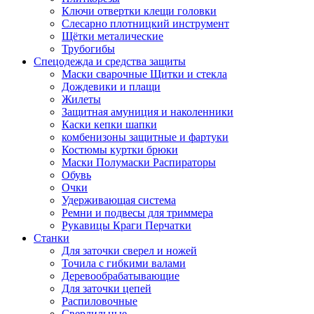
Ключи отвертки клещи головки
Слесарно плотницкий инструмент
Щётки металические
Трубогибы
Спецодежда и средства защиты
Маски сварочные Щитки и стекла
Дождевики и плащи
Жилеты
Защитная амуниция и наколенники
Каски кепки шапки
комбенизоны защитные и фартуки
Костюмы куртки брюки
Маски Полумаски Распираторы
Обувь
Очки
Удерживающая система
Ремни и подвесы для триммера
Рукавицы Краги Перчатки
Станки
Для заточки сверел и ножей
Точила с гибкими валами
Деревообрабатывающие
Для заточки цепей
Распиловочные
Сверлильные