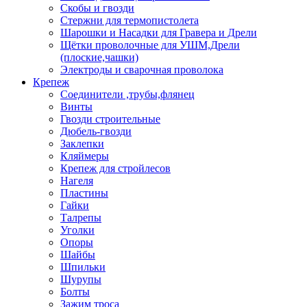
Скобы и гвозди
Стержни для термопистолета
Шарошки и Насадки для Гравера и Дрели
Щётки проволочные для УШМ,Дрели
(плоские,чашки)
Электроды и сварочная проволока
Крепеж
Соединители ,трубы,флянец
Винты
Гвозди строительные
Дюбель-гвозди
Заклепки
Кляймеры
Крепеж для стройлесов
Нагеля
Пластины
Гайки
Талрепы
Уголки
Опоры
Шайбы
Шпильки
Шурупы
Болты
Зажим троса