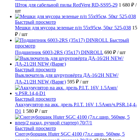
Шток для сабельной пилы RedVerg RD-SS95-29
1 680 ₽
/
шт
Быстрый просмотр
Мешки для мусора зеленые п/п 55х95см, 50кг 525-038
15
₽
/ шт
Быстрый
просмотр
Подшипник 6003-2RS (35х17) DINROLL
690 ₽
/ шт
Быстрый просмотр
Выключатель для шуруповёрта ДА-16/2Н NEW/
ДА-21/2Н NEW (Варяг)
595 ₽
/ шт
Быстрый просмотр
Аккумулятор на акк. дрель P.I.T. 16V 1.5Амп/ч.PSR.14,4-
D1
1 580 ₽
/ шт
Быстрый просмотр
Снегоуборщик Huter SGC 4100 (7л.с.шир. 560мм, 5