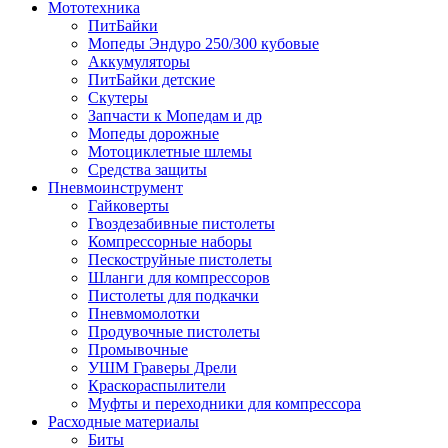
Мототехника
ПитБайки
Мопеды Эндуро 250/300 кубовые
Аккумуляторы
ПитБайки детские
Скутеры
Запчасти к Мопедам и др
Мопеды дорожные
Мотоциклетные шлемы
Средства защиты
Пневмоинструмент
Гайковерты
Гвоздезабивные пистолеты
Компрессорные наборы
Пескоструйные пистолеты
Шланги для компрессоров
Пистолеты для подкачки
Пневмомолотки
Продувочные пистолеты
Промывочные
УШМ Граверы Дрели
Краскораспылители
Муфты и переходники для компрессора
Расходные материалы
Биты