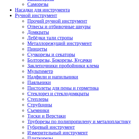
Саморезы
Насадки для инструмента
Ручной инструмент
Прочий ручной инструмент
Отвесы и отбивочные шнуры
Домкраты
Лебёдки тали стропы
Металлорежущий инструмент
Пинцеты
Сучкорезы и секаторы
Болторезы, Бокорезы, Кусачки
Заклепочники пробойники клема
Мультиметр
Надфили и напильники
Паяльники
Пистолеты для пены и герметика
Стеклорез и стеклодомкраты
Степлеры
Струбцины
Съемники
Тиски и Верстаки
Труборезы по полипропилену и металопластику
Губцевый инструмент
Измерительный инструмент
Плиткорезы