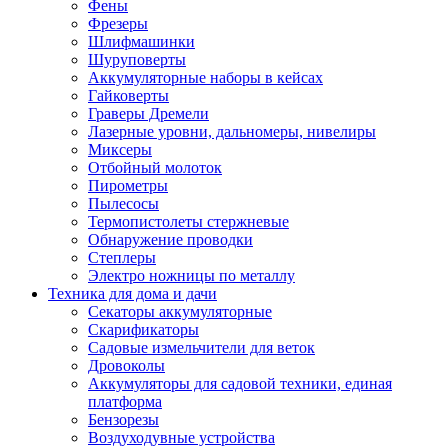
Фены
Фрезеры
Шлифмашинки
Шуруповерты
Аккумуляторные наборы в кейсах
Гайковерты
Граверы Дремели
Лазерные уровни, дальномеры, нивелиры
Миксеры
Отбойный молоток
Пирометры
Пылесосы
Термопистолеты стержневые
Обнаружение проводки
Степлеры
Электро ножницы по металлу
Техника для дома и дачи
Секаторы аккумуляторные
Скарификаторы
Садовые измельчители для веток
Дровоколы
Аккумуляторы для садовой техники, единая
платформа
Бензорезы
Воздуходувные устройства