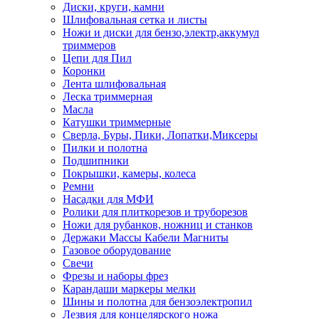
Диски, круги, камни
Шлифовальная сетка и листы
Ножи и диски для бензо,электр,аккумул
триммеров
Цепи для Пил
Коронки
Лента шлифовальная
Леска триммерная
Масла
Катушки триммерные
Сверла, Буры, Пики, Лопатки,Миксеры
Пилки и полотна
Подшипники
Покрышки, камеры, колеса
Ремни
Насадки для МФИ
Ролики для плиткорезов и труборезов
Ножи для рубанков, ножниц и станков
Держаки Массы Кабели Магниты
Газовое оборудование
Свечи
Фрезы и наборы фрез
Карандаши маркеры мелки
Шины и полотна для бензоэлектропил
Лезвия для концелярского ножа