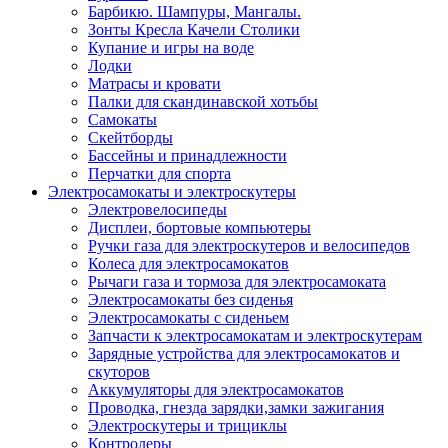
Барбикю. Шампуры, Мангалы.
Зонты Кресла Качели Столики
Купание и игры на воде
Лодки
Матрасы и кровати
Палки для скандинавской хотьбы
Самокаты
Скейтборды
Бассейны и принадлежности
Перчатки для спорта
Электросамокаты и электроскутеры
Электровелосипеды
Дисплеи, бортовые компьютеры
Ручки газа для электроскутеров и велосипедов
Колеса для электросамокатов
Рычаги газа и тормоза для электросамоката
Электросамокаты без сиденья
Электросамокаты с сиденьем
Запчасти к электросамокатам и электроскутерам
Зарядные устройства для электросамокатов и
скуторов
Аккумуляторы для электросамокатов
Проводка, гнезда зарядки,замки зажигания
Электроскутеры и трициклы
Контролеры