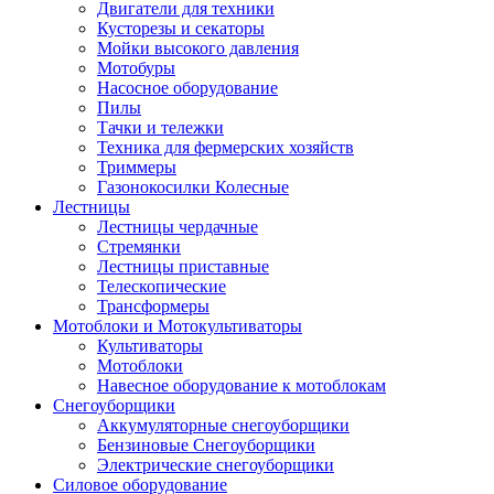
Двигатели для техники
Кусторезы и секаторы
Мойки высокого давления
Мотобуры
Насосное оборудование
Пилы
Тачки и тележки
Техника для фермерских хозяйств
Триммеры
Газонокосилки Колесные
Лестницы
Лестницы чердачные
Стремянки
Лестницы приставные
Телескопические
Трансформеры
Мотоблоки и Мотокультиваторы
Культиваторы
Мотоблоки
Навесное оборудование к мотоблокам
Снегоуборщики
Аккумуляторные снегоуборщики
Бензиновые Снегоуборщики
Электрические снегоуборщики
Силовое оборудование