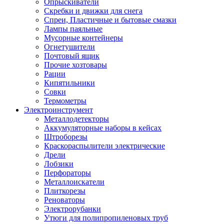
Опрыскиватели
Скребки и движки для снега
Спреи, Пластичные и бытовые смазки
Лампы паяльные
Мусорные контейнеры
Огнетушители
Почтовый ящик
Прочие хозтовары
Рации
Кипятильники
Совки
Термометры
Электроинструмент
Металлодетекторы
Аккумуляторные наборы в кейсах
Штроборезы
Краскораспылители электрические
Дрели
Лобзики
Перфораторы
Металлоискатели
Плиткорезы
Реноваторы
Электрорубанки
Утюги для полипропиленовых труб