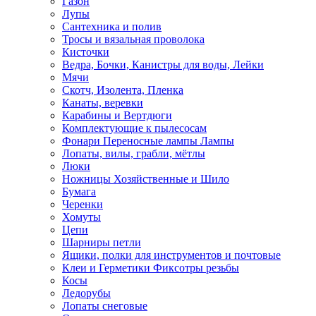
Газон
Лупы
Сантехника и полив
Тросы и вязальная проволока
Кисточки
Ведра, Бочки, Канистры для воды, Лейки
Мячи
Скотч, Изолента, Пленка
Канаты, веревки
Карабины и Вертдюги
Комплектующие к пылесосам
Фонари Переносные лампы Лампы
Лопаты, вилы, грабли, мётлы
Люки
Ножницы Хозяйственные и Шило
Бумага
Черенки
Хомуты
Цепи
Шарниры петли
Ящики, полки для инструментов и почтовые
Клеи и Герметики Фиксотры резьбы
Косы
Ледорубы
Лопаты снеговые