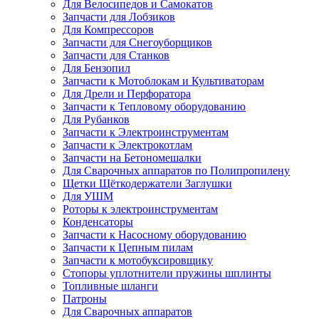
Для Велосипедов и Самокатов
Запчасти для Лобзиков
Для Компрессоров
Запчасти для Снегоуборщиков
Запчасти для Станков
Для Бензопил
Запчасти к Мотоблокам и Культиваторам
Для Дрели и Перфоратора
Запчасти к Тепловому оборудованию
Для Рубанков
Запчасти к Электроинструментам
Запчасти к Электрокотлам
Запчасти на Бетономешалки
Для Сварочных аппаратов по Полипропилену
Щетки Щёткодержатели Заглушки
Для УШМ
Роторы к электроинструментам
Конденсаторы
Запчасти к Насосному оборудованию
Запчасти к Цепным пилам
Запчасти к мотобуксировщику
Стопоры уплотнители пружины шплинты
Топливные шланги
Патроны
Для Сварочных аппаратов