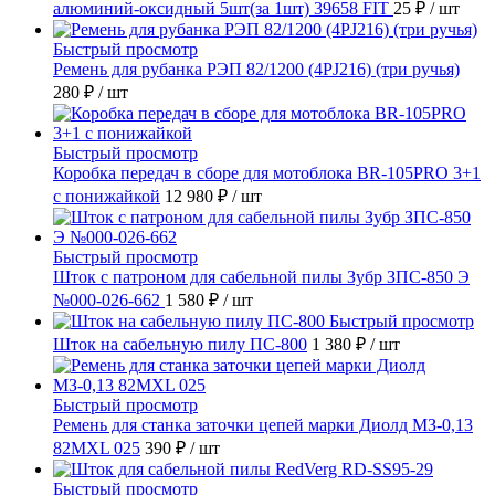
алюминий-оксидный 5шт(за 1шт) 39658 FIT
25 ₽
/ шт
Быстрый просмотр
Ремень для рубанка РЭП 82/1200 (4PJ216) (три ручья)
280 ₽
/ шт
Быстрый просмотр
Коробка передач в сборе для мотоблока BR-105PRO 3+1
с понижайкой
12 980 ₽
/ шт
Быстрый просмотр
Шток с патроном для сабельной пилы Зубр ЗПС-850 Э
№000-026-662
1 580 ₽
/ шт
Быстрый просмотр
Шток на сабельную пилу ПС-800
1 380 ₽
/ шт
Быстрый просмотр
Ремень для станка заточки цепей марки Диолд МЗ-0,13
82MXL 025
390 ₽
/ шт
Быстрый просмотр