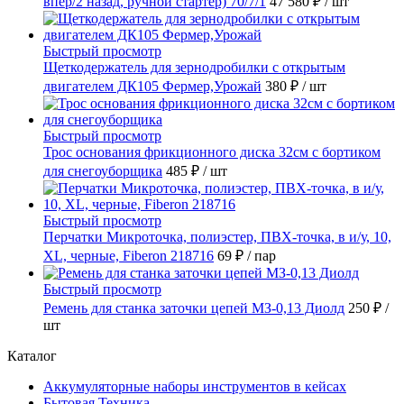
впер/2 назад, ручной стартер) 70/7/1
47 580 ₽
/ шт
Быстрый просмотр
Щеткодержатель для зернодробилки с открытым
двигателем ДК105 Фермер,Урожай
380 ₽
/ шт
Быстрый просмотр
Трос основания фрикционного диска 32см с бортиком
для снегоуборщика
485 ₽
/ шт
Быстрый просмотр
Перчатки Микроточка, полиэстер, ПВХ-точка, в и/у, 10,
ХL, черные, Fiberon 218716
69 ₽
/ пар
Быстрый просмотр
Ремень для станка заточки цепей МЗ-0,13 Диолд
250 ₽
/
шт
Каталог
Аккумуляторные наборы инструментов в кейсах
Бытовая Техника