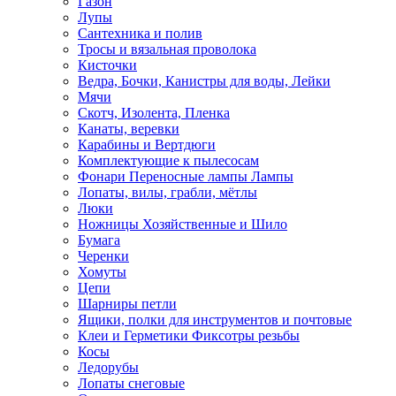
Газон
Лупы
Сантехника и полив
Тросы и вязальная проволока
Кисточки
Ведра, Бочки, Канистры для воды, Лейки
Мячи
Скотч, Изолента, Пленка
Канаты, веревки
Карабины и Вертдюги
Комплектующие к пылесосам
Фонари Переносные лампы Лампы
Лопаты, вилы, грабли, мётлы
Люки
Ножницы Хозяйственные и Шило
Бумага
Черенки
Хомуты
Цепи
Шарниры петли
Ящики, полки для инструментов и почтовые
Клеи и Герметики Фиксотры резьбы
Косы
Ледорубы
Лопаты снеговые