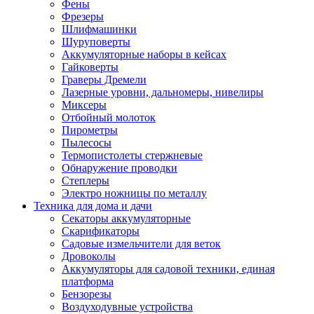
Фены
Фрезеры
Шлифмашинки
Шуруповерты
Аккумуляторные наборы в кейсах
Гайковерты
Граверы Дремели
Лазерные уровни, дальномеры, нивелиры
Миксеры
Отбойный молоток
Пирометры
Пылесосы
Термопистолеты стержневые
Обнаружение проводки
Степлеры
Электро ножницы по металлу
Техника для дома и дачи
Секаторы аккумуляторные
Скарификаторы
Садовые измельчители для веток
Дровоколы
Аккумуляторы для садовой техники, единая
платформа
Бензорезы
Воздуходувные устройства