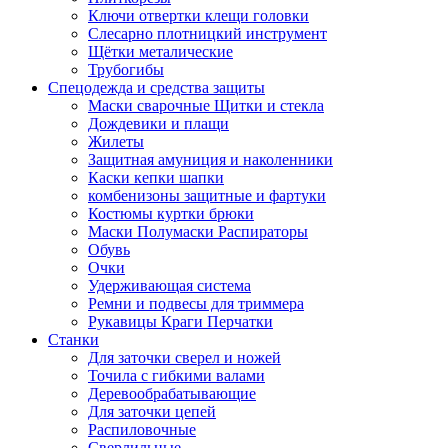
Ключи отвертки клещи головки
Слесарно плотницкий инструмент
Щётки металические
Трубогибы
Спецодежда и средства защиты
Маски сварочные Щитки и стекла
Дождевики и плащи
Жилеты
Защитная амуниция и наколенники
Каски кепки шапки
комбенизоны защитные и фартуки
Костюмы куртки брюки
Маски Полумаски Распираторы
Обувь
Очки
Удерживающая система
Ремни и подвесы для триммера
Рукавицы Краги Перчатки
Станки
Для заточки сверел и ножей
Точила с гибкими валами
Деревообрабатывающие
Для заточки цепей
Распиловочные
Сверлильные