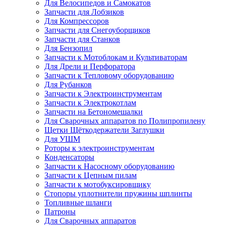
Для Велосипедов и Самокатов
Запчасти для Лобзиков
Для Компрессоров
Запчасти для Снегоуборщиков
Запчасти для Станков
Для Бензопил
Запчасти к Мотоблокам и Культиваторам
Для Дрели и Перфоратора
Запчасти к Тепловому оборудованию
Для Рубанков
Запчасти к Электроинструментам
Запчасти к Электрокотлам
Запчасти на Бетономешалки
Для Сварочных аппаратов по Полипропилену
Щетки Щёткодержатели Заглушки
Для УШМ
Роторы к электроинструментам
Конденсаторы
Запчасти к Насосному оборудованию
Запчасти к Цепным пилам
Запчасти к мотобуксировщику
Стопоры уплотнители пружины шплинты
Топливные шланги
Патроны
Для Сварочных аппаратов