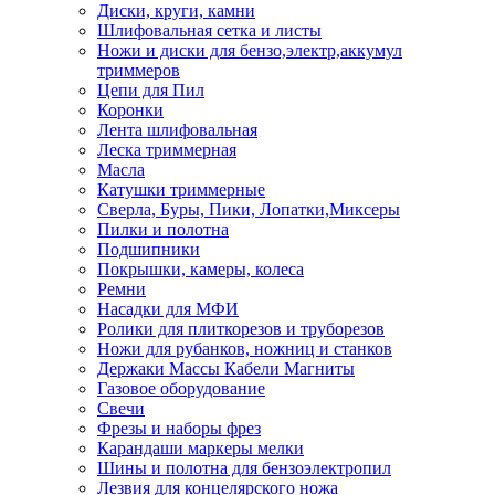
Диски, круги, камни
Шлифовальная сетка и листы
Ножи и диски для бензо,электр,аккумул
триммеров
Цепи для Пил
Коронки
Лента шлифовальная
Леска триммерная
Масла
Катушки триммерные
Сверла, Буры, Пики, Лопатки,Миксеры
Пилки и полотна
Подшипники
Покрышки, камеры, колеса
Ремни
Насадки для МФИ
Ролики для плиткорезов и труборезов
Ножи для рубанков, ножниц и станков
Держаки Массы Кабели Магниты
Газовое оборудование
Свечи
Фрезы и наборы фрез
Карандаши маркеры мелки
Шины и полотна для бензоэлектропил
Лезвия для концелярского ножа