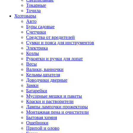
Токарные
Точила
Хозтовары
Авто
Буры садовые
Счетчики
Средства от вредителей
Сумки и пояса для инструментов
Электрика
Козлы
Рукоятки и ручки для лопат
Весы
Валики, ванночки
Кельмы,шпателя
Доводчики дверные
Замки
Батарейки
Мусорные мешки и пакеты
Краски и растворители
Лампы лампочки прожекторы
Монтажная пена и очистители
Бытовая химия
Ошейники
Припой и олово