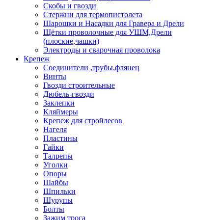
Скобы и гвозди
Стержни для термопистолета
Шарошки и Насадки для Гравера и Дрели
Щётки проволочные для УШМ,Дрели
(плоские,чашки)
Электроды и сварочная проволока
Крепеж
Соединители ,трубы,флянец
Винты
Гвозди строительные
Дюбель-гвозди
Заклепки
Кляймеры
Крепеж для стройлесов
Нагеля
Пластины
Гайки
Талрепы
Уголки
Опоры
Шайбы
Шпильки
Шурупы
Болты
Зажим троса