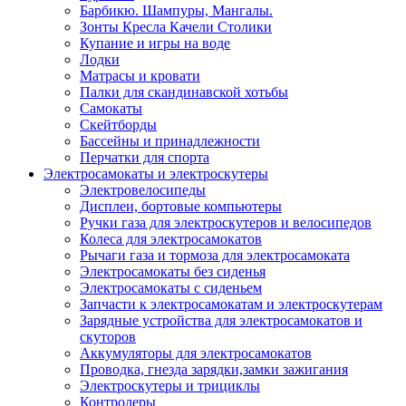
Барбикю. Шампуры, Мангалы.
Зонты Кресла Качели Столики
Купание и игры на воде
Лодки
Матрасы и кровати
Палки для скандинавской хотьбы
Самокаты
Скейтборды
Бассейны и принадлежности
Перчатки для спорта
Электросамокаты и электроскутеры
Электровелосипеды
Дисплеи, бортовые компьютеры
Ручки газа для электроскутеров и велосипедов
Колеса для электросамокатов
Рычаги газа и тормоза для электросамоката
Электросамокаты без сиденья
Электросамокаты с сиденьем
Запчасти к электросамокатам и электроскутерам
Зарядные устройства для электросамокатов и
скуторов
Аккумуляторы для электросамокатов
Проводка, гнезда зарядки,замки зажигания
Электроскутеры и трициклы
Контролеры