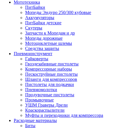
Мототехника
ПитБайки
Мопеды Эндуро 250/300 кубовые
Аккумуляторы
ПитБайки детские
Скутеры
Запчасти к Мопедам и др
Мопеды дорожные
Мотоциклетные шлемы
Средства защиты
Пневмоинструмент
Гайковерты
Гвоздезабивные пистолеты
Компрессорные наборы
Пескоструйные пистолеты
Шланги для компрессоров
Пистолеты для подкачки
Пневмомолотки
Продувочные пистолеты
Промывочные
УШМ Граверы Дрели
Краскораспылители
Муфты и переходники для компрессора
Расходные материалы
Биты