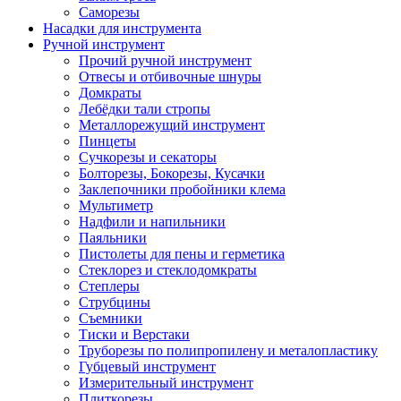
Саморезы
Насадки для инструмента
Ручной инструмент
Прочий ручной инструмент
Отвесы и отбивочные шнуры
Домкраты
Лебёдки тали стропы
Металлорежущий инструмент
Пинцеты
Сучкорезы и секаторы
Болторезы, Бокорезы, Кусачки
Заклепочники пробойники клема
Мультиметр
Надфили и напильники
Паяльники
Пистолеты для пены и герметика
Стеклорез и стеклодомкраты
Степлеры
Струбцины
Съемники
Тиски и Верстаки
Труборезы по полипропилену и металопластику
Губцевый инструмент
Измерительный инструмент
Плиткорезы