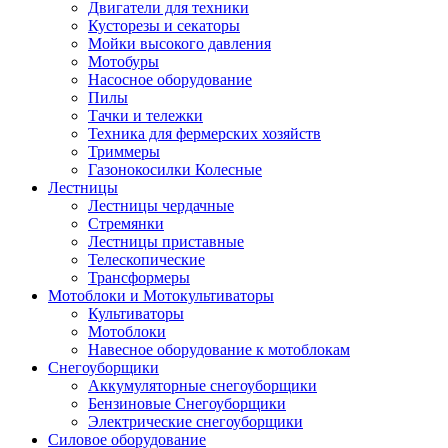
Двигатели для техники
Кусторезы и секаторы
Мойки высокого давления
Мотобуры
Насосное оборудование
Пилы
Тачки и тележки
Техника для фермерских хозяйств
Триммеры
Газонокосилки Колесные
Лестницы
Лестницы чердачные
Стремянки
Лестницы приставные
Телескопические
Трансформеры
Мотоблоки и Мотокультиваторы
Культиваторы
Мотоблоки
Навесное оборудование к мотоблокам
Снегоуборщики
Аккумуляторные снегоуборщики
Бензиновые Снегоуборщики
Электрические снегоуборщики
Силовое оборудование