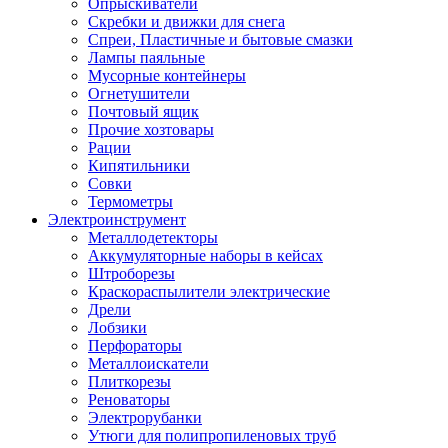
Опрыскиватели
Скребки и движки для снега
Спреи, Пластичные и бытовые смазки
Лампы паяльные
Мусорные контейнеры
Огнетушители
Почтовый ящик
Прочие хозтовары
Рации
Кипятильники
Совки
Термометры
Электроинструмент
Металлодетекторы
Аккумуляторные наборы в кейсах
Штроборезы
Краскораспылители электрические
Дрели
Лобзики
Перфораторы
Металлоискатели
Плиткорезы
Реноваторы
Электрорубанки
Утюги для полипропиленовых труб