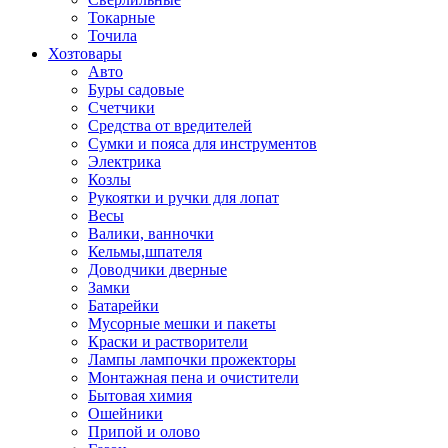
Токарные
Точила
Хозтовары
Авто
Буры садовые
Счетчики
Средства от вредителей
Сумки и пояса для инструментов
Электрика
Козлы
Рукоятки и ручки для лопат
Весы
Валики, ванночки
Кельмы,шпателя
Доводчики дверные
Замки
Батарейки
Мусорные мешки и пакеты
Краски и растворители
Лампы лампочки прожекторы
Монтажная пена и очистители
Бытовая химия
Ошейники
Припой и олово