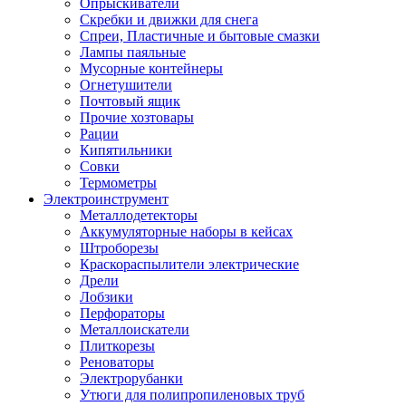
Опрыскиватели
Скребки и движки для снега
Спреи, Пластичные и бытовые смазки
Лампы паяльные
Мусорные контейнеры
Огнетушители
Почтовый ящик
Прочие хозтовары
Рации
Кипятильники
Совки
Термометры
Электроинструмент
Металлодетекторы
Аккумуляторные наборы в кейсах
Штроборезы
Краскораспылители электрические
Дрели
Лобзики
Перфораторы
Металлоискатели
Плиткорезы
Реноваторы
Электрорубанки
Утюги для полипропиленовых труб