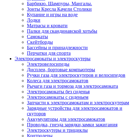
Барбикю. Шампуры, Мангалы.
Зонты Кресла Качели Столики
Купание и игры на воде
Лодки
Матрасы и кровати
Палки для скандинавской хотьбы
Самокаты
Скейтборды
Бассейны и принадлежности
Перчатки для спорта
Электросамокаты и электроскутеры
Электровелосипеды
Дисплеи, бортовые компьютеры
Ручки газа для электроскутеров и велосипедов
Колеса для электросамокатов
Рычаги газа и тормоза для электросамоката
Электросамокаты без сиденья
Электросамокаты с сиденьем
Запчасти к электросамокатам и электроскутерам
Зарядные устройства для электросамокатов и
скуторов
Аккумуляторы для электросамокатов
Проводка, гнезда зарядки,замки зажигания
Электроскутеры и трициклы
Контролеры