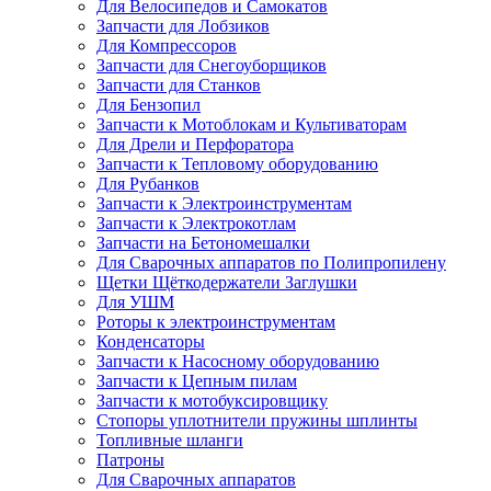
Для Велосипедов и Самокатов
Запчасти для Лобзиков
Для Компрессоров
Запчасти для Снегоуборщиков
Запчасти для Станков
Для Бензопил
Запчасти к Мотоблокам и Культиваторам
Для Дрели и Перфоратора
Запчасти к Тепловому оборудованию
Для Рубанков
Запчасти к Электроинструментам
Запчасти к Электрокотлам
Запчасти на Бетономешалки
Для Сварочных аппаратов по Полипропилену
Щетки Щёткодержатели Заглушки
Для УШМ
Роторы к электроинструментам
Конденсаторы
Запчасти к Насосному оборудованию
Запчасти к Цепным пилам
Запчасти к мотобуксировщику
Стопоры уплотнители пружины шплинты
Топливные шланги
Патроны
Для Сварочных аппаратов