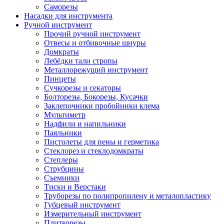
Саморезы
Насадки для инструмента
Ручной инструмент
Прочий ручной инструмент
Отвесы и отбивочные шнуры
Домкраты
Лебёдки тали стропы
Металлорежущий инструмент
Пинцеты
Сучкорезы и секаторы
Болторезы, Бокорезы, Кусачки
Заклепочники пробойники клема
Мультиметр
Надфили и напильники
Паяльники
Пистолеты для пены и герметика
Стеклорез и стеклодомкраты
Степлеры
Струбцины
Съемники
Тиски и Верстаки
Труборезы по полипропилену и металопластику
Губцевый инструмент
Измерительный инструмент
Плиткорезы