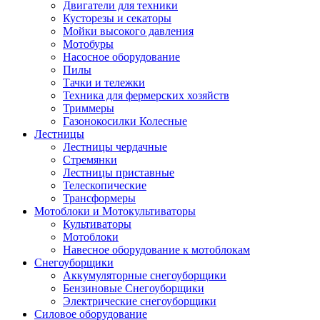
Двигатели для техники
Кусторезы и секаторы
Мойки высокого давления
Мотобуры
Насосное оборудование
Пилы
Тачки и тележки
Техника для фермерских хозяйств
Триммеры
Газонокосилки Колесные
Лестницы
Лестницы чердачные
Стремянки
Лестницы приставные
Телескопические
Трансформеры
Мотоблоки и Мотокультиваторы
Культиваторы
Мотоблоки
Навесное оборудование к мотоблокам
Снегоуборщики
Аккумуляторные снегоуборщики
Бензиновые Снегоуборщики
Электрические снегоуборщики
Силовое оборудование