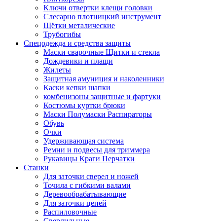
Ключи отвертки клещи головки
Слесарно плотницкий инструмент
Щётки металические
Трубогибы
Спецодежда и средства защиты
Маски сварочные Щитки и стекла
Дождевики и плащи
Жилеты
Защитная амуниция и наколенники
Каски кепки шапки
комбенизоны защитные и фартуки
Костюмы куртки брюки
Маски Полумаски Распираторы
Обувь
Очки
Удерживающая система
Ремни и подвесы для триммера
Рукавицы Краги Перчатки
Станки
Для заточки сверел и ножей
Точила с гибкими валами
Деревообрабатывающие
Для заточки цепей
Распиловочные
Сверлильные