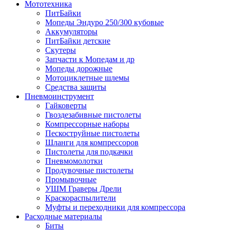
Мототехника
ПитБайки
Мопеды Эндуро 250/300 кубовые
Аккумуляторы
ПитБайки детские
Скутеры
Запчасти к Мопедам и др
Мопеды дорожные
Мотоциклетные шлемы
Средства защиты
Пневмоинструмент
Гайковерты
Гвоздезабивные пистолеты
Компрессорные наборы
Пескоструйные пистолеты
Шланги для компрессоров
Пистолеты для подкачки
Пневмомолотки
Продувочные пистолеты
Промывочные
УШМ Граверы Дрели
Краскораспылители
Муфты и переходники для компрессора
Расходные материалы
Биты