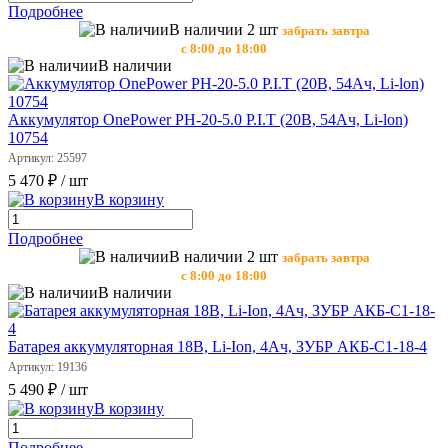
Подробнее
В наличии 2 шт
забрать завтра
с 8:00 до 18:00
В наличии
Аккумулятор OnePower РН-20-5.0 P.I.T (20В, 54Ач, Li-lon)
10754
Артикул: 25597
5 470 ₽
/ шт
В корзину
Подробнее
В наличии 2 шт
забрать завтра
с 8:00 до 18:00
В наличии
Батарея аккумуляторная 18В, Li-Ion, 4Ач, ЗУБР АКБ-С1-18-4
Артикул: 19136
5 490 ₽
/ шт
В корзину
Подробнее