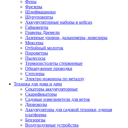
Фены
Фрезеры
Шлифмашинки
Шуруповерты
Аккумуляторные наборы в кейсах
Гайковерты
Граверы Дремели
Лазерные уровни, дальномеры, нивелиры
Миксеры
Отбойный молоток
Пирометры
Пылесосы
Термопистолеты стержневые
Обнаружение проводки
Степлеры
Электро ножницы по металлу
Техника для дома и дачи
Секаторы аккумуляторные
Скарификаторы
Садовые измельчители для веток
Дровоколы
Аккумуляторы для садовой техники, единая
платформа
Бензорезы
Воздуходувные устройства