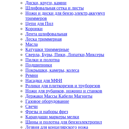
Диски, круги, камни
Шлифовальная сетка и листы
Ножи и диски для бензо,электр,аккумул
триммеров
Цепи для Пил
Коронки
Лента шлифовальная
Леска триммерная
Масла
Катушки триммерные
Сверла, Буры, Пики, Лопатки,Миксеры
Пилки и полотна
Подшипники
Покрышки, камеры, колеса
Ремни
Насадки для МФИ
Ролики для плиткорезов и труборезов
Ножи для рубанков, ножниц и станков
Держаки Массы Кабели Магниты
Газовое оборудование
Свечи
Фрезы и наборы фрез
Карандаши маркеры мелки
Шины и полотна для бензоэлектропил
Лезвия для концелярского ножа