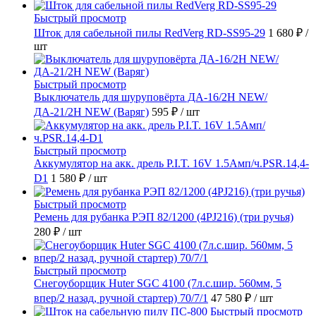
Быстрый просмотр
Шток для сабельной пилы RedVerg RD-SS95-29
1 680 ₽
/
шт
Быстрый просмотр
Выключатель для шуруповёрта ДА-16/2Н NEW/
ДА-21/2Н NEW (Варяг)
595 ₽
/ шт
Быстрый просмотр
Аккумулятор на акк. дрель P.I.T. 16V 1.5Амп/ч.PSR.14,4-
D1
1 580 ₽
/ шт
Быстрый просмотр
Ремень для рубанка РЭП 82/1200 (4PJ216) (три ручья)
280 ₽
/ шт
Быстрый просмотр
Снегоуборщик Huter SGC 4100 (7л.с.шир. 560мм, 5
впер/2 назад, ручной стартер) 70/7/1
47 580 ₽
/ шт
Быстрый просмотр