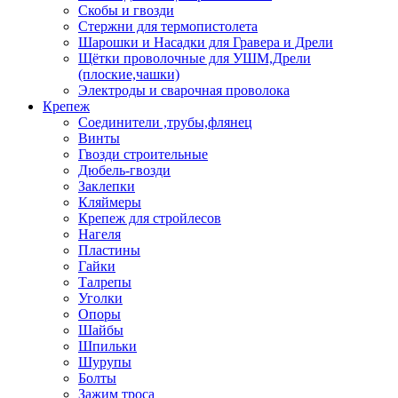
Скобы и гвозди
Стержни для термопистолета
Шарошки и Насадки для Гравера и Дрели
Щётки проволочные для УШМ,Дрели
(плоские,чашки)
Электроды и сварочная проволока
Крепеж
Соединители ,трубы,флянец
Винты
Гвозди строительные
Дюбель-гвозди
Заклепки
Кляймеры
Крепеж для стройлесов
Нагеля
Пластины
Гайки
Талрепы
Уголки
Опоры
Шайбы
Шпильки
Шурупы
Болты
Зажим троса