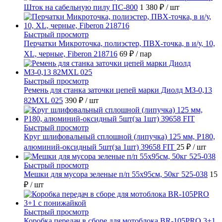
Шток на сабельную пилу ПС-800
1 380 ₽
/ шт
Быстрый просмотр
Перчатки Микроточка, полиэстер, ПВХ-точка, в и/у, 10,
ХL, черные, Fiberon 218716
69 ₽
/ пар
Быстрый просмотр
Ремень для станка заточки цепей марки Диолд МЗ-0,13
82MXL 025
390 ₽
/ шт
Быстрый просмотр
Круг шлифовальный сплошной (липучка) 125 мм, Р180,
алюминий-оксидный 5шт(за 1шт) 39658 FIT
25 ₽
/ шт
Быстрый просмотр
Мешки для мусора зеленые п/п 55х95см, 50кг 525-038
15
₽
/ шт
Быстрый просмотр
Коробка передач в сборе для мотоблока BR-105PRO 3+1