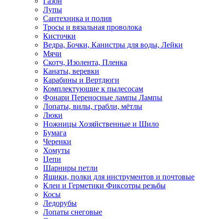
Газон
Лупы
Сантехника и полив
Тросы и вязальная проволока
Кисточки
Ведра, Бочки, Канистры для воды, Лейки
Мячи
Скотч, Изолента, Пленка
Канаты, веревки
Карабины и Вертдюги
Комплектующие к пылесосам
Фонари Переносные лампы Лампы
Лопаты, вилы, грабли, мётлы
Люки
Ножницы Хозяйственные и Шило
Бумага
Черенки
Хомуты
Цепи
Шарниры петли
Ящики, полки для инструментов и почтовые
Клеи и Герметики Фиксотры резьбы
Косы
Ледорубы
Лопаты снеговые