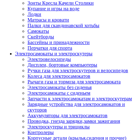
Зонты Кресла Качели Столики
Купание и игры на воде
Лодки
Матрасы и кровати
Палки для скандинавской хотьбы
Самокаты
Скейтборды
Бассейны и принадлежности
Перчатки для спорта
Электросамокаты и электроскутеры
Электровелосипеды
Дисплеи, бортовые компьютеры
Ручки газа для электроскутеров и велосипедов
Колеса для электросамокатов
Рычаги газа и тормоза для электросамоката
Электросамокаты без сиденья
Электросамокаты с сиденьем
Запчасти к электросамокатам и электроскутерам
Зарядные устройства для электросамокатов и
скуторов
Аккумуляторы для электросамокатов
Проводка, гнезда зарядки,замки зажигания
Электроскутеры и трициклы
Контролеры
Корпусные детали (крылья,сидения и прочие)