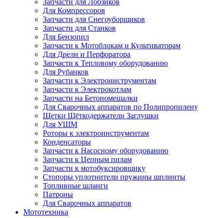
Запчасти для Лобзиков
Для Компрессоров
Запчасти для Снегоуборщиков
Запчасти для Станков
Для Бензопил
Запчасти к Мотоблокам и Культиваторам
Для Дрели и Перфоратора
Запчасти к Тепловому оборудованию
Для Рубанков
Запчасти к Электроинструментам
Запчасти к Электрокотлам
Запчасти на Бетономешалки
Для Сварочных аппаратов по Полипропилену
Щетки Щёткодержатели Заглушки
Для УШМ
Роторы к электроинструментам
Конденсаторы
Запчасти к Насосному оборудованию
Запчасти к Цепным пилам
Запчасти к мотобуксировщику
Стопоры уплотнители пружины шплинты
Топливные шланги
Патроны
Для Сварочных аппаратов
Мототехника