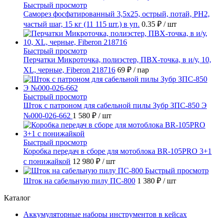
Быстрый просмотр
Саморез фосфатированный 3,5х25, острый, потай, РН2,
частый шаг, 15 кг (11 115 шт.) в уп.
0.35 ₽
/ шт
Быстрый просмотр
Перчатки Микроточка, полиэстер, ПВХ-точка, в и/у, 10,
ХL, черные, Fiberon 218716
69 ₽
/ пар
Быстрый просмотр
Шток с патроном для сабельной пилы Зубр ЗПС-850 Э
№000-026-662
1 580 ₽
/ шт
Быстрый просмотр
Коробка передач в сборе для мотоблока BR-105PRO 3+1
с понижайкой
12 980 ₽
/ шт
Быстрый просмотр
Шток на сабельную пилу ПС-800
1 380 ₽
/ шт
Каталог
Аккумуляторные наборы инструментов в кейсах