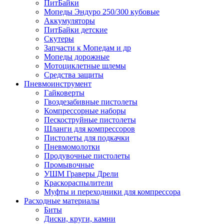
ПитБайки
Мопеды Эндуро 250/300 кубовые
Аккумуляторы
ПитБайки детские
Скутеры
Запчасти к Мопедам и др
Мопеды дорожные
Мотоциклетные шлемы
Средства защиты
Пневмоинструмент
Гайковерты
Гвоздезабивные пистолеты
Компрессорные наборы
Пескоструйные пистолеты
Шланги для компрессоров
Пистолеты для подкачки
Пневмомолотки
Продувочные пистолеты
Промывочные
УШМ Граверы Дрели
Краскораспылители
Муфты и переходники для компрессора
Расходные материалы
Биты
Диски, круги, камни