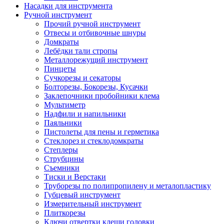
Насадки для инструмента
Ручной инструмент
Прочий ручной инструмент
Отвесы и отбивочные шнуры
Домкраты
Лебёдки тали стропы
Металлорежущий инструмент
Пинцеты
Сучкорезы и секаторы
Болторезы, Бокорезы, Кусачки
Заклепочники пробойники клема
Мультиметр
Надфили и напильники
Паяльники
Пистолеты для пены и герметика
Стеклорез и стеклодомкраты
Степлеры
Струбцины
Съемники
Тиски и Верстаки
Труборезы по полипропилену и металопластику
Губцевый инструмент
Измерительный инструмент
Плиткорезы
Ключи отвертки клещи головки