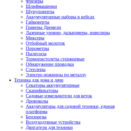
Фрезеры
Шлифмашинки
Шуруповерты
Аккумуляторные наборы в кейсах
Гайковерты
Граверы Дремели
Лазерные уровни, дальномеры, нивелиры
Миксеры
Отбойный молоток
Пирометры
Пылесосы
Термопистолеты стержневые
Обнаружение проводки
Степлеры
Электро ножницы по металлу
Техника для дома и дачи
Секаторы аккумуляторные
Скарификаторы
Садовые измельчители для веток
Дровоколы
Аккумуляторы для садовой техники, единая
платформа
Бензорезы
Воздуходувные устройства
Двигатели для техники