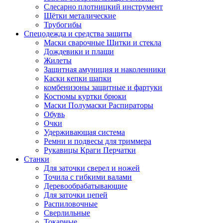
Слесарно плотницкий инструмент
Щётки металические
Трубогибы
Спецодежда и средства защиты
Маски сварочные Щитки и стекла
Дождевики и плащи
Жилеты
Защитная амуниция и наколенники
Каски кепки шапки
комбенизоны защитные и фартуки
Костюмы куртки брюки
Маски Полумаски Распираторы
Обувь
Очки
Удерживающая система
Ремни и подвесы для триммера
Рукавицы Краги Перчатки
Станки
Для заточки сверел и ножей
Точила с гибкими валами
Деревообрабатывающие
Для заточки цепей
Распиловочные
Сверлильные
Токарные