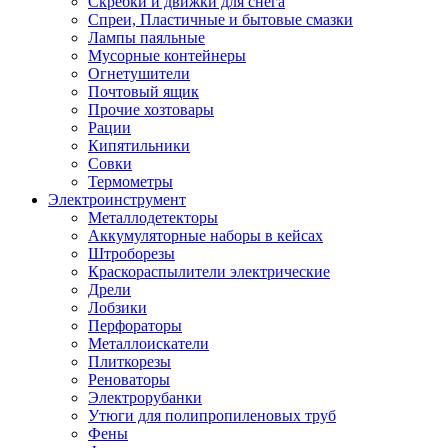
Скребки и движки для снега
Спреи, Пластичные и бытовые смазки
Лампы паяльные
Мусорные контейнеры
Огнетушители
Почтовый ящик
Прочие хозтовары
Рации
Кипятильники
Совки
Термометры
Электроинструмент
Металлодетекторы
Аккумуляторные наборы в кейсах
Штроборезы
Краскораспылители электрические
Дрели
Лобзики
Перфораторы
Металлоискатели
Плиткорезы
Реноваторы
Электрорубанки
Утюги для полипропиленовых труб
Фены