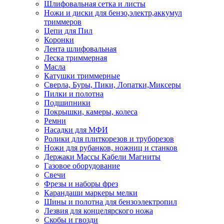
Шлифовальная сетка и листы
Ножи и диски для бензо,электр,аккумул
триммеров
Цепи для Пил
Коронки
Лента шлифовальная
Леска триммерная
Масла
Катушки триммерные
Сверла, Буры, Пики, Лопатки,Миксеры
Пилки и полотна
Подшипники
Покрышки, камеры, колеса
Ремни
Насадки для МФИ
Ролики для плиткорезов и труборезов
Ножи для рубанков, ножниц и станков
Держаки Массы Кабели Магниты
Газовое оборудование
Свечи
Фрезы и наборы фрез
Карандаши маркеры мелки
Шины и полотна для бензоэлектропил
Лезвия для концелярского ножа
Скобы и гвозди