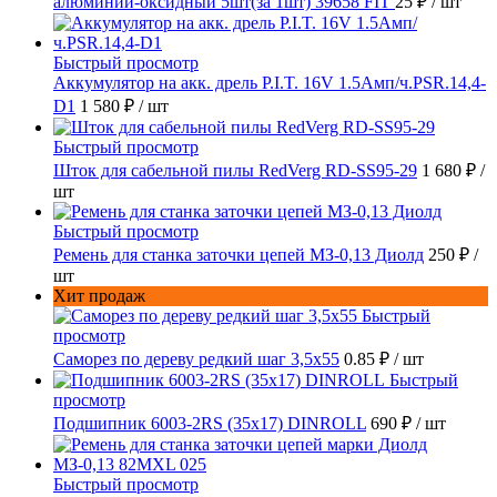
алюминий-оксидный 5шт(за 1шт) 39658 FIT
25 ₽
/ шт
Быстрый просмотр
Аккумулятор на акк. дрель P.I.T. 16V 1.5Амп/ч.PSR.14,4-
D1
1 580 ₽
/ шт
Быстрый просмотр
Шток для сабельной пилы RedVerg RD-SS95-29
1 680 ₽
/
шт
Быстрый просмотр
Ремень для станка заточки цепей МЗ-0,13 Диолд
250 ₽
/
шт
Хит продаж
Быстрый
просмотр
Саморез по дереву редкий шаг 3,5х55
0.85 ₽
/ шт
Быстрый
просмотр
Подшипник 6003-2RS (35х17) DINROLL
690 ₽
/ шт
Быстрый просмотр