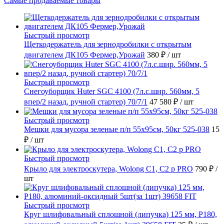
Самые продаваемые товары
Быстрый просмотр
Щеткодержатель для зернодробилки с открытым
двигателем ДК105 Фермер,Урожай
380 ₽
/ шт
Быстрый просмотр
Снегоуборщик Huter SGC 4100 (7л.с.шир. 560мм, 5
впер/2 назад, ручной стартер) 70/7/1
47 580 ₽
/ шт
Быстрый просмотр
Мешки для мусора зеленые п/п 55х95см, 50кг 525-038
15
₽
/ шт
Быстрый просмотр
Крыло для электроскутера, Wolong С1, С2 p PRO
790 ₽
/
шт
Быстрый просмотр
Круг шлифовальный сплошной (липучка) 125 мм, Р180,