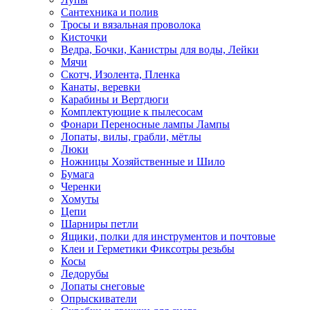
Сантехника и полив
Тросы и вязальная проволока
Кисточки
Ведра, Бочки, Канистры для воды, Лейки
Мячи
Скотч, Изолента, Пленка
Канаты, веревки
Карабины и Вертдюги
Комплектующие к пылесосам
Фонари Переносные лампы Лампы
Лопаты, вилы, грабли, мётлы
Люки
Ножницы Хозяйственные и Шило
Бумага
Черенки
Хомуты
Цепи
Шарниры петли
Ящики, полки для инструментов и почтовые
Клеи и Герметики Фиксотры резьбы
Косы
Ледорубы
Лопаты снеговые
Опрыскиватели