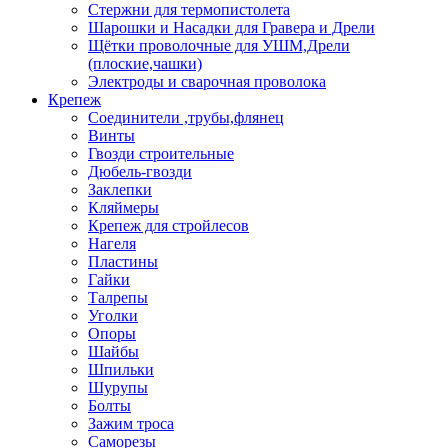
Стержни для термопистолета
Шарошки и Насадки для Гравера и Дрели
Щётки проволочные для УШМ,Дрели
(плоские,чашки)
Электроды и сварочная проволока
Крепеж
Соединители ,трубы,флянец
Винты
Гвозди строительные
Дюбель-гвозди
Заклепки
Кляймеры
Крепеж для стройлесов
Нагеля
Пластины
Гайки
Талрепы
Уголки
Опоры
Шайбы
Шпильки
Шурупы
Болты
Зажим троса
Саморезы