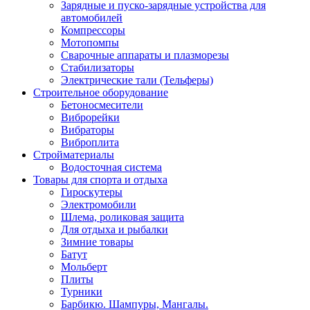
Зарядные и пуско-зарядные устройства для
автомобилей
Компрессоры
Мотопомпы
Сварочные аппараты и плазморезы
Стабилизаторы
Электрические тали (Тельферы)
Строительное оборудование
Бетоносмесители
Виброрейки
Вибраторы
Виброплита
Стройматериалы
Водосточная система
Товары для спорта и отдыха
Гироскутеры
Электромобили
Шлема, роликовая защита
Для отдыха и рыбалки
Зимние товары
Батут
Мольберт
Плиты
Турники
Барбикю. Шампуры, Мангалы.