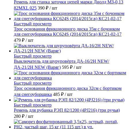
Ремень для станка заточки цепей марки Диолд МЗ-0,13
82MXL 025
390 ₽
/ шт
Быстрый просмотр
Трос основания фрикционного диска 35м с бочонком
для снегоуборщика КС624S (2014/2015г.в) КС21-02-17
479 ₽
/ шт
Быстрый просмотр
Выключатель для шуруповёрта ДА-16/2Н NEW/
ДА-21/2Н NEW (Варяг)
595 ₽
/ шт
Быстрый просмотр
Трос основания фрикционного диска 32см с бортиком
для снегоуборщика
485 ₽
/ шт
Быстрый просмотр
Ремень для рубанка РЭП 82/1200 (4PJ216) (три ручья)
280 ₽
/ шт