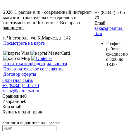
2026 © partner-rt.ru - современный интернет-
+7 (84342) 5-05-
магазин строительных материалов и
70
инструментов в Чистополе. Все права
Email:
защищены.
zakaz@partner-
rt.ru
г. Чистополь, ул. К.Маркса, д. 142
Посмотреть на карте
График
работы:
ежедневно
с 8:00 до
Политика конфиденциальности
18:00
Пользовательское соглашение
Договор оферты
Обратная связь
+7 (84342) 5-05-70
zakaz@partner-rt.ru
Сравнение
0
Избранное
0
Корзина
0
Купить в один клик
Заполните данные для заказа