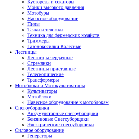
Кусторезы и секаторы
Мойки высокого давления
Мотобуры
Насосное оборудование
Пилы
Тачки и тележки
Техника для фермерских хозяйств
Триммеры
Газонокосилки Колесные
Лестницы
Лестницы чердачные
Стремянки
Лестницы приставные
Телескопические
Трансформеры
Мотоблоки и Мотокультиваторы
Культиваторы
Мотоблоки
Навесное оборудование к мотоблокам
Снегоуборщики
Аккумуляторные снегоуборщики
Бензиновые Снегоуборщики
Электрические снегоуборщики
Силовое оборудование
Генераторы