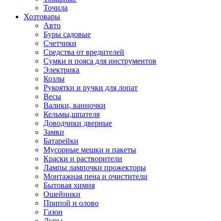
Точила
Хозтовары
Авто
Буры садовые
Счетчики
Средства от вредителей
Сумки и пояса для инструментов
Электрика
Козлы
Рукоятки и ручки для лопат
Весы
Валики, ванночки
Кельмы,шпателя
Доводчики дверные
Замки
Батарейки
Мусорные мешки и пакеты
Краски и растворители
Лампы лампочки прожекторы
Монтажная пена и очистители
Бытовая химия
Ошейники
Припой и олово
Газон
Лупы