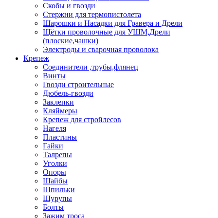
Скобы и гвозди
Стержни для термопистолета
Шарошки и Насадки для Гравера и Дрели
Щётки проволочные для УШМ,Дрели
(плоские,чашки)
Электроды и сварочная проволока
Крепеж
Соединители ,трубы,флянец
Винты
Гвозди строительные
Дюбель-гвозди
Заклепки
Кляймеры
Крепеж для стройлесов
Нагеля
Пластины
Гайки
Талрепы
Уголки
Опоры
Шайбы
Шпильки
Шурупы
Болты
Зажим троса