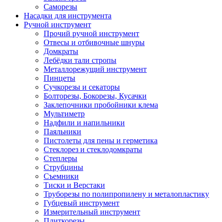
Саморезы
Насадки для инструмента
Ручной инструмент
Прочий ручной инструмент
Отвесы и отбивочные шнуры
Домкраты
Лебёдки тали стропы
Металлорежущий инструмент
Пинцеты
Сучкорезы и секаторы
Болторезы, Бокорезы, Кусачки
Заклепочники пробойники клема
Мультиметр
Надфили и напильники
Паяльники
Пистолеты для пены и герметика
Стеклорез и стеклодомкраты
Степлеры
Струбцины
Съемники
Тиски и Верстаки
Труборезы по полипропилену и металопластику
Губцевый инструмент
Измерительный инструмент
Плиткорезы