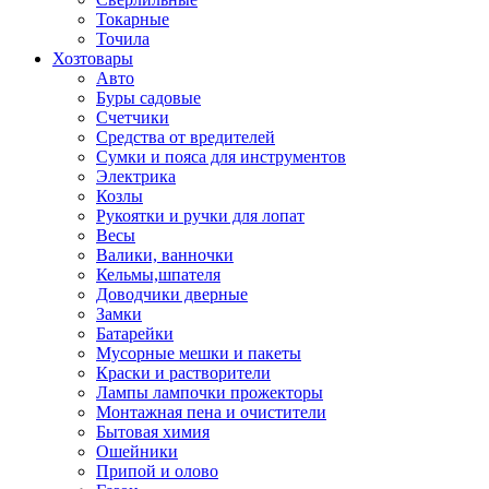
Токарные
Точила
Хозтовары
Авто
Буры садовые
Счетчики
Средства от вредителей
Сумки и пояса для инструментов
Электрика
Козлы
Рукоятки и ручки для лопат
Весы
Валики, ванночки
Кельмы,шпателя
Доводчики дверные
Замки
Батарейки
Мусорные мешки и пакеты
Краски и растворители
Лампы лампочки прожекторы
Монтажная пена и очистители
Бытовая химия
Ошейники
Припой и олово