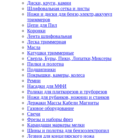
Диски, круги, камни
Шлифовальная сетка и листы
Ножи и диски для бензо,электр,аккумул
триммеров
Цепи для Пил
Коронки
Лента шлифовальная
Леска триммерная
Масла
Катушки триммерные
Сверла, Буры, Пики, Лопатки,Миксеры
Пилки и полотна
Подшипники
Покрышки, камеры, колеса
Ремни
Насадки для МФИ
Ролики для плиткорезов и труборезов
Ножи для рубанков, ножниц и станков
Держаки Массы Кабели Магниты
Газовое оборудование
Свечи
Фрезы и наборы фрез
Карандаши маркеры мелки
Шины и полотна для бензоэлектропил
Лезвия для концелярского ножа