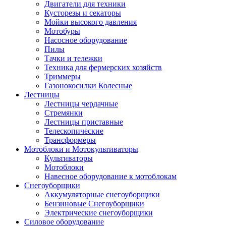
Двигатели для техники
Кусторезы и секаторы
Мойки высокого давления
Мотобуры
Насосное оборудование
Пилы
Тачки и тележки
Техника для фермерских хозяйств
Триммеры
Газонокосилки Колесные
Лестницы
Лестницы чердачные
Стремянки
Лестницы приставные
Телескопические
Трансформеры
Мотоблоки и Мотокультиваторы
Культиваторы
Мотоблоки
Навесное оборудование к мотоблокам
Снегоуборщики
Аккумуляторные снегоуборщики
Бензиновые Снегоуборщики
Электрические снегоуборщики
Силовое оборудование