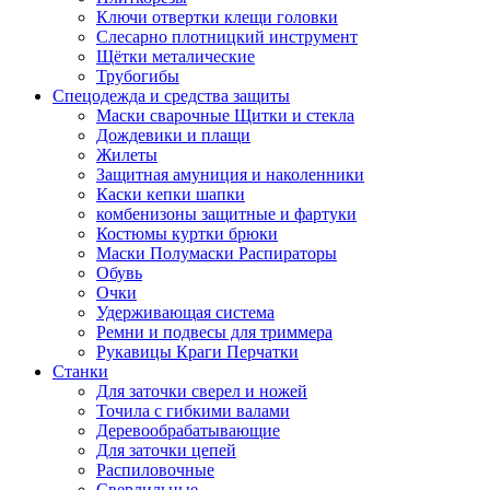
Ключи отвертки клещи головки
Слесарно плотницкий инструмент
Щётки металические
Трубогибы
Спецодежда и средства защиты
Маски сварочные Щитки и стекла
Дождевики и плащи
Жилеты
Защитная амуниция и наколенники
Каски кепки шапки
комбенизоны защитные и фартуки
Костюмы куртки брюки
Маски Полумаски Распираторы
Обувь
Очки
Удерживающая система
Ремни и подвесы для триммера
Рукавицы Краги Перчатки
Станки
Для заточки сверел и ножей
Точила с гибкими валами
Деревообрабатывающие
Для заточки цепей
Распиловочные
Сверлильные