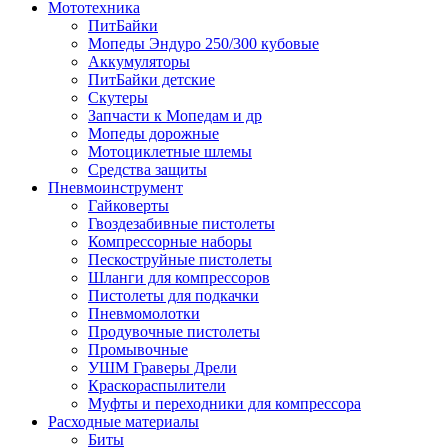
Мототехника
ПитБайки
Мопеды Эндуро 250/300 кубовые
Аккумуляторы
ПитБайки детские
Скутеры
Запчасти к Мопедам и др
Мопеды дорожные
Мотоциклетные шлемы
Средства защиты
Пневмоинструмент
Гайковерты
Гвоздезабивные пистолеты
Компрессорные наборы
Пескоструйные пистолеты
Шланги для компрессоров
Пистолеты для подкачки
Пневмомолотки
Продувочные пистолеты
Промывочные
УШМ Граверы Дрели
Краскораспылители
Муфты и переходники для компрессора
Расходные материалы
Биты