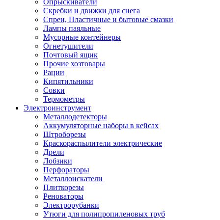
Опрыскиватели
Скребки и движки для снега
Спреи, Пластичные и бытовые смазки
Лампы паяльные
Мусорные контейнеры
Огнетушители
Почтовый ящик
Прочие хозтовары
Рации
Кипятильники
Совки
Термометры
Электроинструмент
Металлодетекторы
Аккумуляторные наборы в кейсах
Штроборезы
Краскораспылители электрические
Дрели
Лобзики
Перфораторы
Металлоискатели
Плиткорезы
Реноваторы
Электрорубанки
Утюги для полипропиленовых труб