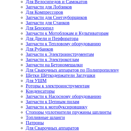
Для Велосипедов и Самокатов
Запчасти для Лобзиков
Для Компрессоров
Запчасти для Снегоуборщиков
Запчасти для Станков
Для Бензопил
Запчасти к Мотоблокам и Культиваторам
Для Дрели и Перфоратора
Запчасти к Тепловому оборудованию
Для Рубанков
Запчасти к Электроинструментам
Запчасти к Электрокотлам
Запчасти на Бетономешалки
Для Сварочных аппаратов по Полипропилену
Щетки Щёткодержатели Заглушки
Для УШМ
Роторы к электроинструментам
Конденсаторы
Запчасти к Насосному оборудованию
Запчасти к Цепным пилам
Запчасти к мотобуксировщику
Стопоры уплотнители пружины шплинты
Топливные шланги
Патроны
Для Сварочных аппаратов