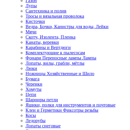
Газон
Лупы
Сантехника и полив
Тросы и вязальная проволока
Кисточки
Ведра, Бочки, Канистры для воды, Лейки
Мячи
Скотч, Изолента, Пленка
Канаты, веревки
Карабины и Вертдюги
Комплектующие к пылесосам
Фонари Переносные лампы Лампы
Лопаты, вилы, грабли, мётлы
Люки
Ножницы Хозяйственные и Шило
Бумага
Черенки
Хомуты
Цепи
Шарниры петли
Ящики, полки для инструментов и почтовые
Клеи и Герметики Фиксотры резьбы
Косы
Ледорубы
Лопаты снеговые