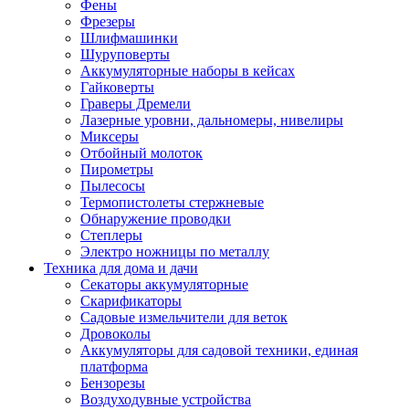
Фены
Фрезеры
Шлифмашинки
Шуруповерты
Аккумуляторные наборы в кейсах
Гайковерты
Граверы Дремели
Лазерные уровни, дальномеры, нивелиры
Миксеры
Отбойный молоток
Пирометры
Пылесосы
Термопистолеты стержневые
Обнаружение проводки
Степлеры
Электро ножницы по металлу
Техника для дома и дачи
Секаторы аккумуляторные
Скарификаторы
Садовые измельчители для веток
Дровоколы
Аккумуляторы для садовой техники, единая
платформа
Бензорезы
Воздуходувные устройства