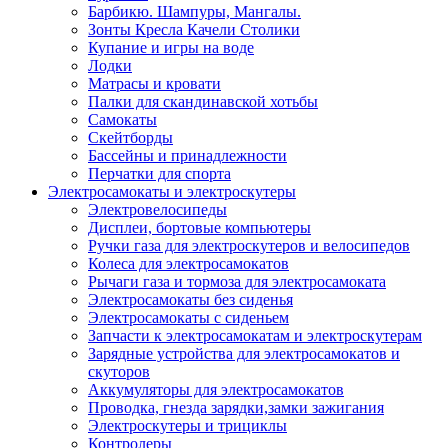
Барбикю. Шампуры, Мангалы.
Зонты Кресла Качели Столики
Купание и игры на воде
Лодки
Матрасы и кровати
Палки для скандинавской хотьбы
Самокаты
Скейтборды
Бассейны и принадлежности
Перчатки для спорта
Электросамокаты и электроскутеры
Электровелосипеды
Дисплеи, бортовые компьютеры
Ручки газа для электроскутеров и велосипедов
Колеса для электросамокатов
Рычаги газа и тормоза для электросамоката
Электросамокаты без сиденья
Электросамокаты с сиденьем
Запчасти к электросамокатам и электроскутерам
Зарядные устройства для электросамокатов и
скуторов
Аккумуляторы для электросамокатов
Проводка, гнезда зарядки,замки зажигания
Электроскутеры и трициклы
Контролеры