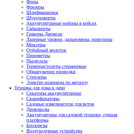
Фены
Фрезеры
Шлифмашинки
Шуруповерты
Аккумуляторные наборы в кейсах
Гайковерты
Граверы Дремели
Лазерные уровни, дальномеры, нивелиры
Миксеры
Отбойный молоток
Пирометры
Пылесосы
Термопистолеты стержневые
Обнаружение проводки
Степлеры
Электро ножницы по металлу
Техника для дома и дачи
Секаторы аккумуляторные
Скарификаторы
Садовые измельчители для веток
Дровоколы
Аккумуляторы для садовой техники, единая
платформа
Бензорезы
Воздуходувные устройства