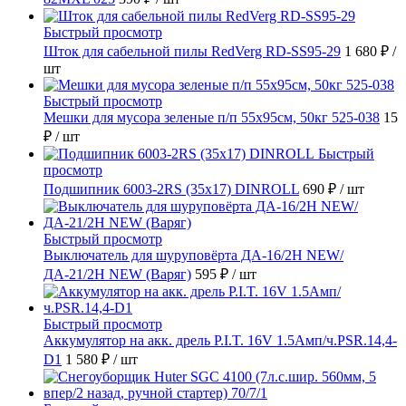
Быстрый просмотр
Шток для сабельной пилы RedVerg RD-SS95-29
1 680 ₽
/
шт
Быстрый просмотр
Мешки для мусора зеленые п/п 55х95см, 50кг 525-038
15
₽
/ шт
Быстрый
просмотр
Подшипник 6003-2RS (35х17) DINROLL
690 ₽
/ шт
Быстрый просмотр
Выключатель для шуруповёрта ДА-16/2Н NEW/
ДА-21/2Н NEW (Варяг)
595 ₽
/ шт
Быстрый просмотр
Аккумулятор на акк. дрель P.I.T. 16V 1.5Амп/ч.PSR.14,4-
D1
1 580 ₽
/ шт