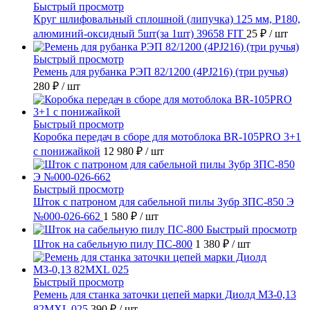
Быстрый просмотр
Круг шлифовальный сплошной (липучка) 125 мм, Р180,
алюминий-оксидный 5шт(за 1шт) 39658 FIT
25 ₽
/ шт
Быстрый просмотр
Ремень для рубанка РЭП 82/1200 (4PJ216) (три ручья)
280 ₽
/ шт
Быстрый просмотр
Коробка передач в сборе для мотоблока BR-105PRO 3+1
с понижайкой
12 980 ₽
/ шт
Быстрый просмотр
Шток с патроном для сабельной пилы Зубр ЗПС-850 Э
№000-026-662
1 580 ₽
/ шт
Быстрый просмотр
Шток на сабельную пилу ПС-800
1 380 ₽
/ шт
Быстрый просмотр
Ремень для станка заточки цепей марки Диолд МЗ-0,13
82MXL 025
390 ₽
/ шт