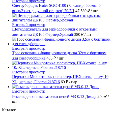
Быстрый просмотр
Снегоуборщик Huter SGC 4100 (7л.с.шир. 560мм, 5
впер/2 назад, ручной стартер) 70/7/1
47 580 ₽
/ шт
Быстрый просмотр
Щеткодержатель для зернодробилки с открытым
двигателем ДК105 Фермер,Урожай
380 ₽
/ шт
Быстрый просмотр
Трос основания фрикционного диска 32см с бортиком
для снегоуборщика
485 ₽
/ шт
Быстрый просмотр
Перчатки Микроточка, полиэстер, ПВХ-точка, в и/у, 10,
ХL, черные, Fiberon 218716
69 ₽
/ пар
Быстрый просмотр
Ремень для станка заточки цепей МЗ-0,13 Диолд
250 ₽
/
шт
Каталог