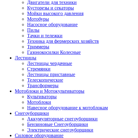
Двигатели для техники
Кусторезы и секаторы
Мойки высокого давления
Мотобуры
Насосное оборудование
Пилы
Тачки и тележки
Техника для фермерских хозяйств
Триммеры
Газонокосилки Колесные
Лестницы
Лестницы чердачные
Стремянки
Лестницы приставные
Телескопические
Трансформеры
Мотоблоки и Мотокультиваторы
Культиваторы
Мотоблоки
Навесное оборудование к мотоблокам
Снегоуборщики
Аккумуляторные снегоуборщики
Бензиновые Снегоуборщики
Электрические снегоуборщики
Силовое оборудование