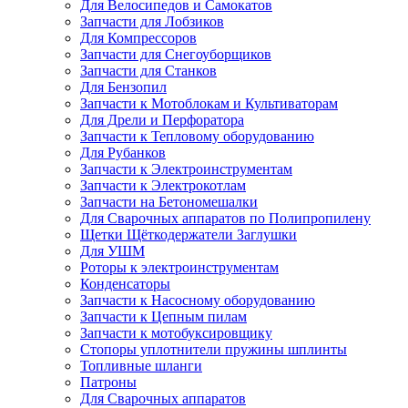
Для Велосипедов и Самокатов
Запчасти для Лобзиков
Для Компрессоров
Запчасти для Снегоуборщиков
Запчасти для Станков
Для Бензопил
Запчасти к Мотоблокам и Культиваторам
Для Дрели и Перфоратора
Запчасти к Тепловому оборудованию
Для Рубанков
Запчасти к Электроинструментам
Запчасти к Электрокотлам
Запчасти на Бетономешалки
Для Сварочных аппаратов по Полипропилену
Щетки Щёткодержатели Заглушки
Для УШМ
Роторы к электроинструментам
Конденсаторы
Запчасти к Насосному оборудованию
Запчасти к Цепным пилам
Запчасти к мотобуксировщику
Стопоры уплотнители пружины шплинты
Топливные шланги
Патроны
Для Сварочных аппаратов