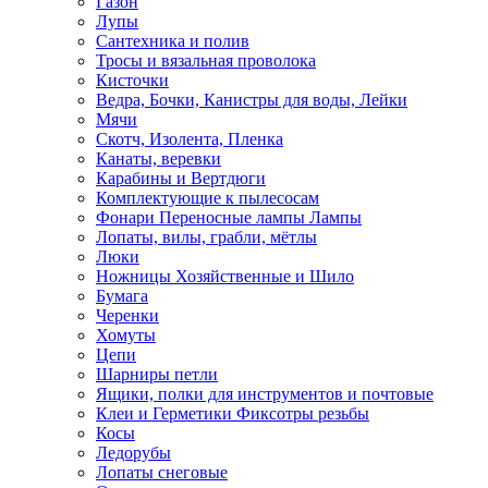
Газон
Лупы
Сантехника и полив
Тросы и вязальная проволока
Кисточки
Ведра, Бочки, Канистры для воды, Лейки
Мячи
Скотч, Изолента, Пленка
Канаты, веревки
Карабины и Вертдюги
Комплектующие к пылесосам
Фонари Переносные лампы Лампы
Лопаты, вилы, грабли, мётлы
Люки
Ножницы Хозяйственные и Шило
Бумага
Черенки
Хомуты
Цепи
Шарниры петли
Ящики, полки для инструментов и почтовые
Клеи и Герметики Фиксотры резьбы
Косы
Ледорубы
Лопаты снеговые