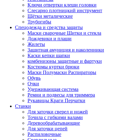
Ключи отвертки клещи головки
Слесарно плотницкий инструмент
Щётки металические
Трубогибы
Спецодежда и средства защиты
Маски сварочные Щитки и стекла
Дождевики и плащи
Жилеты
Защитная амуниция и наколенники
Каски кепки шапки
комбенизоны защитные и фартуки
Костюмы куртки брюки
Маски Полумаски Распираторы
Обувь
Очки
Удерживающая система
Ремни и подвесы для триммера
Рукавицы Краги Перчатки
Станки
Для заточки сверел и ножей
Точила с гибкими валами
Деревообрабатывающие
Для заточки цепей
Распиловочные
Сверлильные