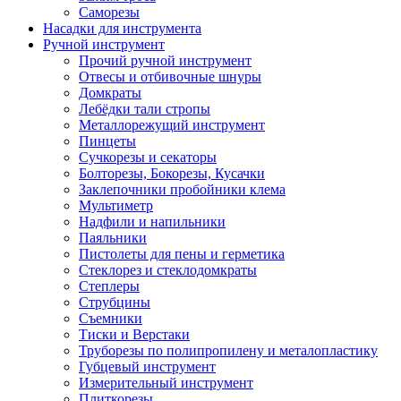
Саморезы
Насадки для инструмента
Ручной инструмент
Прочий ручной инструмент
Отвесы и отбивочные шнуры
Домкраты
Лебёдки тали стропы
Металлорежущий инструмент
Пинцеты
Сучкорезы и секаторы
Болторезы, Бокорезы, Кусачки
Заклепочники пробойники клема
Мультиметр
Надфили и напильники
Паяльники
Пистолеты для пены и герметика
Стеклорез и стеклодомкраты
Степлеры
Струбцины
Съемники
Тиски и Верстаки
Труборезы по полипропилену и металопластику
Губцевый инструмент
Измерительный инструмент
Плиткорезы