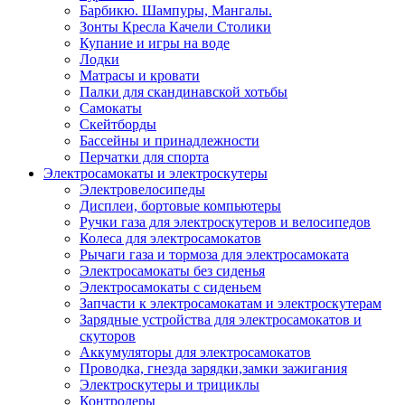
Барбикю. Шампуры, Мангалы.
Зонты Кресла Качели Столики
Купание и игры на воде
Лодки
Матрасы и кровати
Палки для скандинавской хотьбы
Самокаты
Скейтборды
Бассейны и принадлежности
Перчатки для спорта
Электросамокаты и электроскутеры
Электровелосипеды
Дисплеи, бортовые компьютеры
Ручки газа для электроскутеров и велосипедов
Колеса для электросамокатов
Рычаги газа и тормоза для электросамоката
Электросамокаты без сиденья
Электросамокаты с сиденьем
Запчасти к электросамокатам и электроскутерам
Зарядные устройства для электросамокатов и
скуторов
Аккумуляторы для электросамокатов
Проводка, гнезда зарядки,замки зажигания
Электроскутеры и трициклы
Контролеры