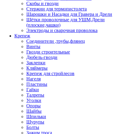
Скобы и гвозди
Стержни для термопистолета
Шарошки и Насадки для Гравера и Дрели
Щётки проволочные для УШМ,Дрели
(плоские,чашки)
Электроды и сварочная проволока
Крепеж
Соединители ,трубы,флянец
Винты
Гвозди строительные
Дюбель-гвозди
Заклепки
Кляймеры
Крепеж для стройлесов
Нагеля
Пластины
Гайки
Талрепы
Уголки
Опоры
Шайбы
Шпильки
Шурупы
Болты
Зажим троса