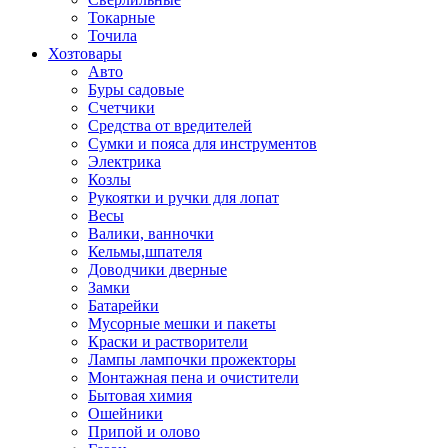
Токарные
Точила
Хозтовары
Авто
Буры садовые
Счетчики
Средства от вредителей
Сумки и пояса для инструментов
Электрика
Козлы
Рукоятки и ручки для лопат
Весы
Валики, ванночки
Кельмы,шпателя
Доводчики дверные
Замки
Батарейки
Мусорные мешки и пакеты
Краски и растворители
Лампы лампочки прожекторы
Монтажная пена и очистители
Бытовая химия
Ошейники
Припой и олово