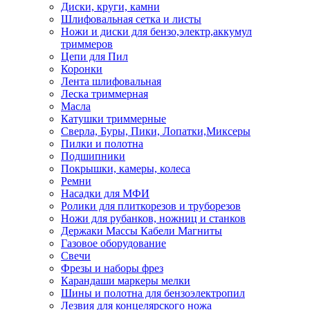
Диски, круги, камни
Шлифовальная сетка и листы
Ножи и диски для бензо,электр,аккумул
триммеров
Цепи для Пил
Коронки
Лента шлифовальная
Леска триммерная
Масла
Катушки триммерные
Сверла, Буры, Пики, Лопатки,Миксеры
Пилки и полотна
Подшипники
Покрышки, камеры, колеса
Ремни
Насадки для МФИ
Ролики для плиткорезов и труборезов
Ножи для рубанков, ножниц и станков
Держаки Массы Кабели Магниты
Газовое оборудование
Свечи
Фрезы и наборы фрез
Карандаши маркеры мелки
Шины и полотна для бензоэлектропил
Лезвия для концелярского ножа