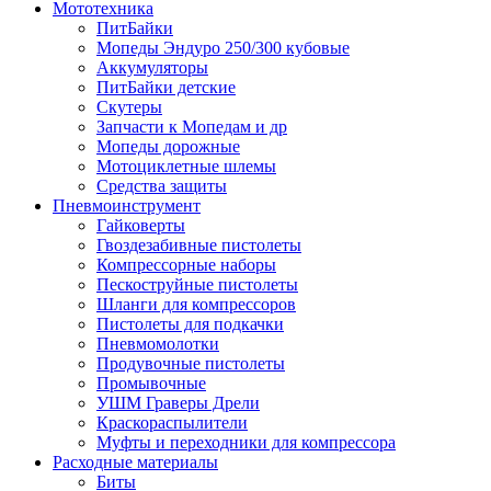
Мототехника
ПитБайки
Мопеды Эндуро 250/300 кубовые
Аккумуляторы
ПитБайки детские
Скутеры
Запчасти к Мопедам и др
Мопеды дорожные
Мотоциклетные шлемы
Средства защиты
Пневмоинструмент
Гайковерты
Гвоздезабивные пистолеты
Компрессорные наборы
Пескоструйные пистолеты
Шланги для компрессоров
Пистолеты для подкачки
Пневмомолотки
Продувочные пистолеты
Промывочные
УШМ Граверы Дрели
Краскораспылители
Муфты и переходники для компрессора
Расходные материалы
Биты