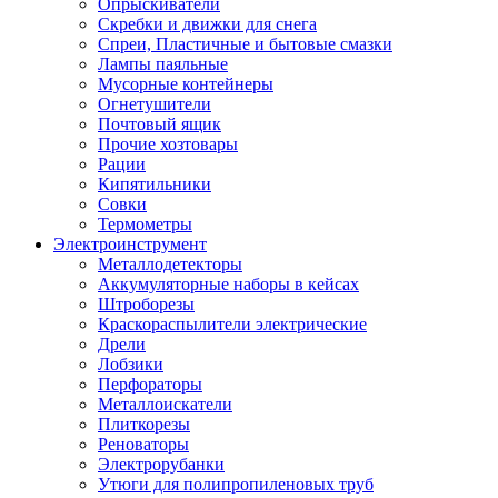
Опрыскиватели
Скребки и движки для снега
Спреи, Пластичные и бытовые смазки
Лампы паяльные
Мусорные контейнеры
Огнетушители
Почтовый ящик
Прочие хозтовары
Рации
Кипятильники
Совки
Термометры
Электроинструмент
Металлодетекторы
Аккумуляторные наборы в кейсах
Штроборезы
Краскораспылители электрические
Дрели
Лобзики
Перфораторы
Металлоискатели
Плиткорезы
Реноваторы
Электрорубанки
Утюги для полипропиленовых труб