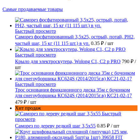
Самые продаваемые товары
Быстрый просмотр
Саморез фосфатированный 3,5х25, острый, потай, РН2,
частый шаг, 15 кг (11 115 шт.) в уп.
0.35 ₽
/ шт
Быстрый просмотр
Крыло для электроскутера, Wolong С1, С2 p PRO
790 ₽
/
шт
Быстрый просмотр
Трос основания фрикционного диска 35м с бочонком
для снегоуборщика КС624S (2014/2015г.в) КС21-02-17
479 ₽
/ шт
Хит продаж
Быстрый
просмотр
Саморез по дереву редкий шаг 3,5х55
0.85 ₽
/ шт