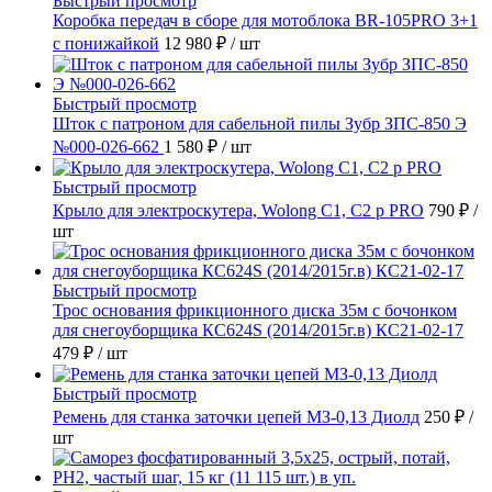
Быстрый просмотр
Коробка передач в сборе для мотоблока BR-105PRO 3+1
с понижайкой
12 980 ₽
/ шт
Быстрый просмотр
Шток с патроном для сабельной пилы Зубр ЗПС-850 Э
№000-026-662
1 580 ₽
/ шт
Быстрый просмотр
Крыло для электроскутера, Wolong С1, С2 p PRO
790 ₽
/
шт
Быстрый просмотр
Трос основания фрикционного диска 35м с бочонком
для снегоуборщика КС624S (2014/2015г.в) КС21-02-17
479 ₽
/ шт
Быстрый просмотр
Ремень для станка заточки цепей МЗ-0,13 Диолд
250 ₽
/
шт