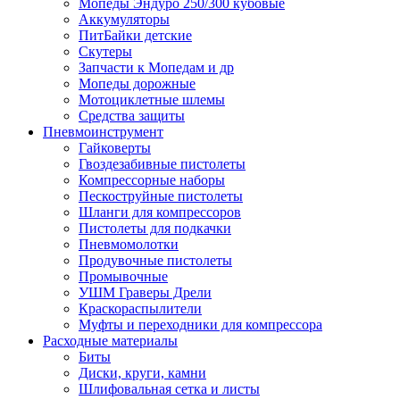
Мопеды Эндуро 250/300 кубовые
Аккумуляторы
ПитБайки детские
Скутеры
Запчасти к Мопедам и др
Мопеды дорожные
Мотоциклетные шлемы
Средства защиты
Пневмоинструмент
Гайковерты
Гвоздезабивные пистолеты
Компрессорные наборы
Пескоструйные пистолеты
Шланги для компрессоров
Пистолеты для подкачки
Пневмомолотки
Продувочные пистолеты
Промывочные
УШМ Граверы Дрели
Краскораспылители
Муфты и переходники для компрессора
Расходные материалы
Биты
Диски, круги, камни
Шлифовальная сетка и листы