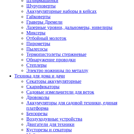
Шлифмашинки
Шуруповерты
Аккумуляторные наборы в кейсах
Гайковерты
Граверы Дремели
Лазерные уровни, дальномеры, нивелиры
Миксеры
Отбойный молоток
Пирометры
Пылесосы
Термопистолеты стержневые
Обнаружение проводки
Степлеры
Электро ножницы по металлу
Техника для дома и дачи
Секаторы аккумуляторные
Скарификаторы
Садовые измельчители для веток
Дровоколы
Аккумуляторы для садовой техники, единая
платформа
Бензорезы
Воздуходувные устройства
Двигатели для техники
Кусторезы и секаторы