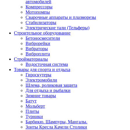
автомобилей
Компрессоры
Мотопомпы
Сварочные аппараты и плазморезы
Стабилизаторы
Электрические тали (Тельферы)
Строительное оборудование
Бетоносмесители
Виброрейки
Вибраторы
Виброплита
Стройматериалы
Водосточная система
Товары для спорта и отдыха
Гироскутеры
Электромобили
Шлема, роликовая защита
Для отдыха и рыбалки
Зимние товары
Батут
Мольберт
Плиты
Турники
Барбикю. Шампуры, Мангалы.
Зонты Кресла Качели Столики