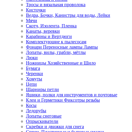
Тросы и вязальная проволока
Кисточки
Ведра, Бочки, Канистры для воды, Лейки
Мячи
Скотч, Изолента, Пленка
Канаты, веревки
Карабины и Вертдюги
Комплектующие к пылесосам
Фонари Переносные лампы Лампы
Лопаты, вилы, грабли, мётлы
Люки
Ножницы Хозяйственные и Шило
Бумага
Черенки
Хомуты
Цепи
Шарниры петли
Ящики, полки для инструментов и почтовые
Клеи и Герметики Фиксотры резьбы
Косы
Ледорубы
Лопаты снеговые
Опрыскиватели
Скребки и движки для снега
Спреи, Пластичные и бытовые смазки