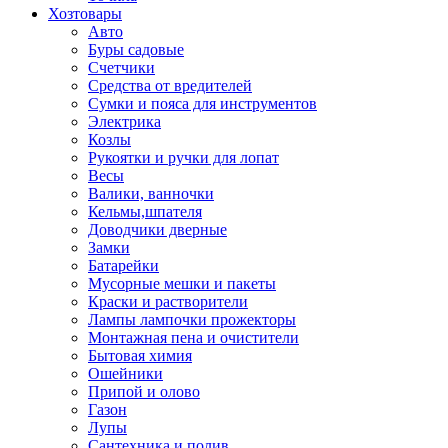
Хозтовары
Авто
Буры садовые
Счетчики
Средства от вредителей
Сумки и пояса для инструментов
Электрика
Козлы
Рукоятки и ручки для лопат
Весы
Валики, ванночки
Кельмы,шпателя
Доводчики дверные
Замки
Батарейки
Мусорные мешки и пакеты
Краски и растворители
Лампы лампочки прожекторы
Монтажная пена и очистители
Бытовая химия
Ошейники
Припой и олово
Газон
Лупы
Сантехника и полив