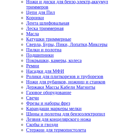
Ножи и диски для бензо,электр,аккумул
триммеров
Цепи для Пил
Коронки
Лента шлифовальная
Леска триммерная
Масла
Катушки триммерные
Сверла, Буры, Пики, Лопатки,Миксеры
Пилки и полотна
Подшипники
Покрышки, камеры, колеса
Ремни
Насадки для МФИ
Ролики для плиткорезов и труборезов
Ножи для рубанков, ножниц и станков
Держаки Массы Кабели Магниты
Газовое оборудование
Свечи
Фрезы и наборы фрез
Карандаши маркеры мелки
Шины и полотна для бензоэлектропил
Лезвия для концелярского ножа
Скобы и гвозди
Стержни для термопистолета