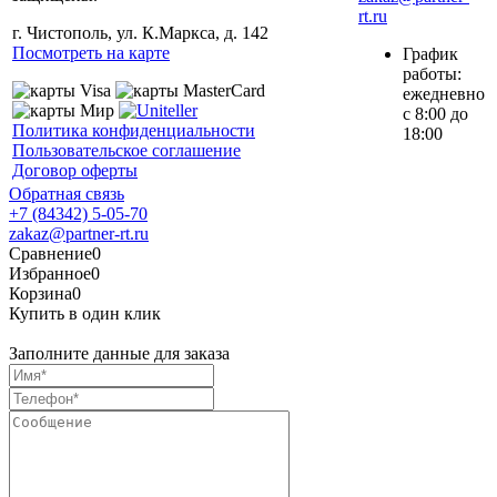
rt.ru
г. Чистополь, ул. К.Маркса, д. 142
Посмотреть на карте
График
работы:
ежедневно
с 8:00 до
Политика конфиденциальности
18:00
Пользовательское соглашение
Договор оферты
Обратная связь
+7 (84342) 5-05-70
zakaz@partner-rt.ru
Сравнение
0
Избранное
0
Корзина
0
Купить в один клик
Заполните данные для заказа