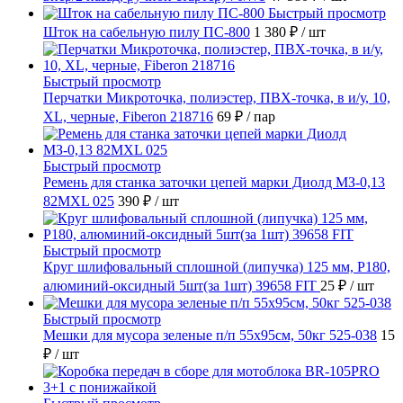
Быстрый просмотр
Шток на сабельную пилу ПС-800
1 380 ₽
/ шт
Быстрый просмотр
Перчатки Микроточка, полиэстер, ПВХ-точка, в и/у, 10,
ХL, черные, Fiberon 218716
69 ₽
/ пар
Быстрый просмотр
Ремень для станка заточки цепей марки Диолд МЗ-0,13
82MXL 025
390 ₽
/ шт
Быстрый просмотр
Круг шлифовальный сплошной (липучка) 125 мм, Р180,
алюминий-оксидный 5шт(за 1шт) 39658 FIT
25 ₽
/ шт
Быстрый просмотр
Мешки для мусора зеленые п/п 55х95см, 50кг 525-038
15
₽
/ шт