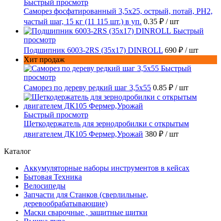
Быстрый просмотр
Саморез фосфатированный 3,5х25, острый, потай, РН2,
частый шаг, 15 кг (11 115 шт.) в уп.
0.35 ₽
/ шт
Быстрый
просмотр
Подшипник 6003-2RS (35х17) DINROLL
690 ₽
/ шт
Хит продаж
Быстрый
просмотр
Саморез по дереву редкий шаг 3,5х55
0.85 ₽
/ шт
Быстрый просмотр
Щеткодержатель для зернодробилки с открытым
двигателем ДК105 Фермер,Урожай
380 ₽
/ шт
Каталог
Аккумуляторные наборы инструментов в кейсах
Бытовая Техника
Велосипеды
Запчасти для Станков (сверлильные,
деревообрабатывающие)
Маски сварочные , защитные щитки