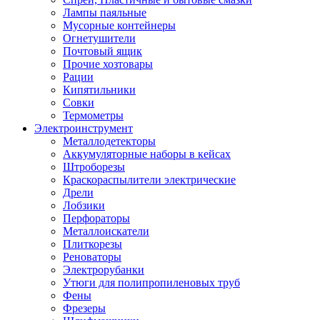
Лампы паяльные
Мусорные контейнеры
Огнетушители
Почтовый ящик
Прочие хозтовары
Рации
Кипятильники
Совки
Термометры
Электроинструмент
Металлодетекторы
Аккумуляторные наборы в кейсах
Штроборезы
Краскораспылители электрические
Дрели
Лобзики
Перфораторы
Металлоискатели
Плиткорезы
Реноваторы
Электрорубанки
Утюги для полипропиленовых труб
Фены
Фрезеры