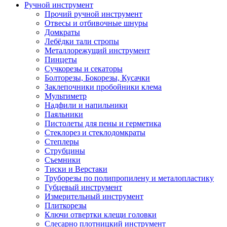
Ручной инструмент
Прочий ручной инструмент
Отвесы и отбивочные шнуры
Домкраты
Лебёдки тали стропы
Металлорежущий инструмент
Пинцеты
Сучкорезы и секаторы
Болторезы, Бокорезы, Кусачки
Заклепочники пробойники клема
Мультиметр
Надфили и напильники
Паяльники
Пистолеты для пены и герметика
Стеклорез и стеклодомкраты
Степлеры
Струбцины
Съемники
Тиски и Верстаки
Труборезы по полипропилену и металопластику
Губцевый инструмент
Измерительный инструмент
Плиткорезы
Ключи отвертки клещи головки
Слесарно плотницкий инструмент