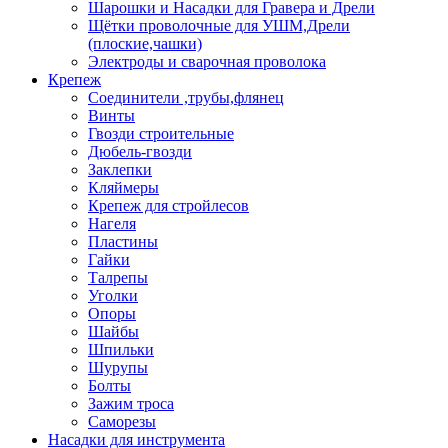
Шарошки и Насадки для Гравера и Дрели
Щётки проволочные для УШМ,Дрели
(плоские,чашки)
Электроды и сварочная проволока
Крепеж
Соединители ,трубы,флянец
Винты
Гвозди строительные
Дюбель-гвозди
Заклепки
Кляймеры
Крепеж для стройлесов
Нагеля
Пластины
Гайки
Талрепы
Уголки
Опоры
Шайбы
Шпильки
Шурупы
Болты
Зажим троса
Саморезы
Насадки для инструмента