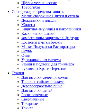
Щётки металические
Трубогибы
Спецодежда и средства защиты
Маски сварочные Щитки и стекла
Дождевики и плащи
Жилеты
Защитная амуниция и наколенники
Каски кепки шапки
комбенизоны защитные и фартуки
Костюмы куртки брюки
Маски Полумаски Распираторы
Обувь
Очки
Удерживающая система
Ремни и подвесы для триммера
Рукавицы Краги Перчатки
Станки
Для заточки сверел и ножей
Точила с гибкими валами
Деревообрабатывающие
Для заточки цепей
Распиловочные
Сверлильные
Токарные
Точила