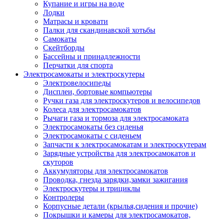
Купание и игры на воде
Лодки
Матрасы и кровати
Палки для скандинавской хотьбы
Самокаты
Скейтборды
Бассейны и принадлежности
Перчатки для спорта
Электросамокаты и электроскутеры
Электровелосипеды
Дисплеи, бортовые компьютеры
Ручки газа для электроскутеров и велосипедов
Колеса для электросамокатов
Рычаги газа и тормоза для электросамоката
Электросамокаты без сиденья
Электросамокаты с сиденьем
Запчасти к электросамокатам и электроскутерам
Зарядные устройства для электросамокатов и
скуторов
Аккумуляторы для электросамокатов
Проводка, гнезда зарядки,замки зажигания
Электроскутеры и трициклы
Контролеры
Корпусные детали (крылья,сидения и прочие)
Покрышки и камеры для электросамокатов,