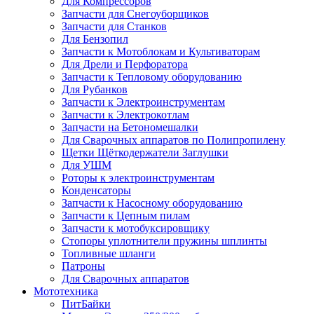
Для Компрессоров
Запчасти для Снегоуборщиков
Запчасти для Станков
Для Бензопил
Запчасти к Мотоблокам и Культиваторам
Для Дрели и Перфоратора
Запчасти к Тепловому оборудованию
Для Рубанков
Запчасти к Электроинструментам
Запчасти к Электрокотлам
Запчасти на Бетономешалки
Для Сварочных аппаратов по Полипропилену
Щетки Щёткодержатели Заглушки
Для УШМ
Роторы к электроинструментам
Конденсаторы
Запчасти к Насосному оборудованию
Запчасти к Цепным пилам
Запчасти к мотобуксировщику
Стопоры уплотнители пружины шплинты
Топливные шланги
Патроны
Для Сварочных аппаратов
Мототехника
ПитБайки