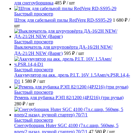
для снегоуборщика
485 ₽
/ шт
Быстрый просмотр
Шток для сабельной пилы RedVerg RD-SS95-29
1 680 ₽
/
шт
Быстрый просмотр
Выключатель для шуруповёрта ДА-16/2Н NEW/
ДА-21/2Н NEW (Варяг)
595 ₽
/ шт
Быстрый просмотр
Аккумулятор на акк. дрель P.I.T. 16V 1.5Амп/ч.PSR.14,4-
D1
1 580 ₽
/ шт
Быстрый просмотр
Ремень для рубанка РЭП 82/1200 (4PJ216) (три ручья)
280 ₽
/ шт
Быстрый просмотр
Снегоуборщик Huter SGC 4100 (7л.с.шир. 560мм, 5
впер/2 назад, ручной стартер) 70/7/1
47 580 ₽
/ шт