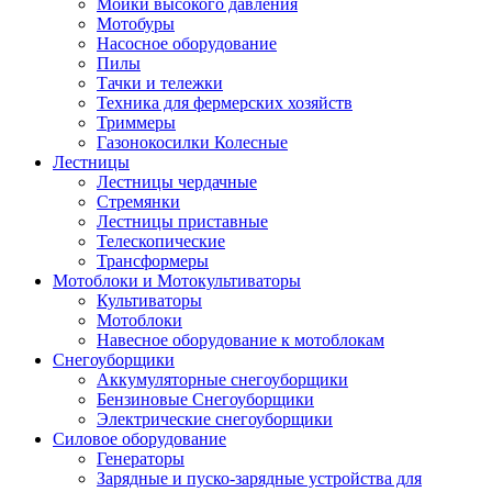
Мойки высокого давления
Мотобуры
Насосное оборудование
Пилы
Тачки и тележки
Техника для фермерских хозяйств
Триммеры
Газонокосилки Колесные
Лестницы
Лестницы чердачные
Стремянки
Лестницы приставные
Телескопические
Трансформеры
Мотоблоки и Мотокультиваторы
Культиваторы
Мотоблоки
Навесное оборудование к мотоблокам
Снегоуборщики
Аккумуляторные снегоуборщики
Бензиновые Снегоуборщики
Электрические снегоуборщики
Силовое оборудование
Генераторы
Зарядные и пуско-зарядные устройства для