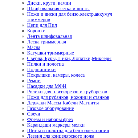
Диски, круги, камни
Шлифовальная сетка и листы
Ножи и диски для бензо,электр,аккумул
триммеров
Цепи для Пил
Коронки
Лента шлифовальная
Леска триммерная
Масла
Катушки триммерные
Сверла, Буры, Пики, Лопатки,Миксеры
Пилки и полотна
Подшипники
Покрышки, камеры, колеса
Ремни
Насадки для МФИ
Ролики для плиткорезов и труборезов
Ножи для рубанков, ножниц и станков
Держаки Массы Кабели Магниты
Газовое оборудование
Свечи
Фрезы и наборы фрез
Карандаши маркеры мелки
Шины и полотна для бензоэлектропил
Лезвия для концелярского ножа