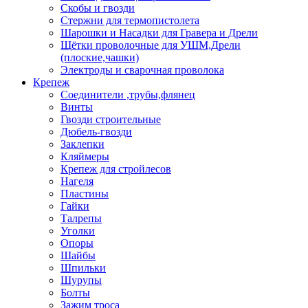
Скобы и гвозди
Стержни для термопистолета
Шарошки и Насадки для Гравера и Дрели
Щётки проволочные для УШМ,Дрели
(плоские,чашки)
Электроды и сварочная проволока
Крепеж
Соединители ,трубы,флянец
Винты
Гвозди строительные
Дюбель-гвозди
Заклепки
Кляймеры
Крепеж для стройлесов
Нагеля
Пластины
Гайки
Талрепы
Уголки
Опоры
Шайбы
Шпильки
Шурупы
Болты
Зажим троса