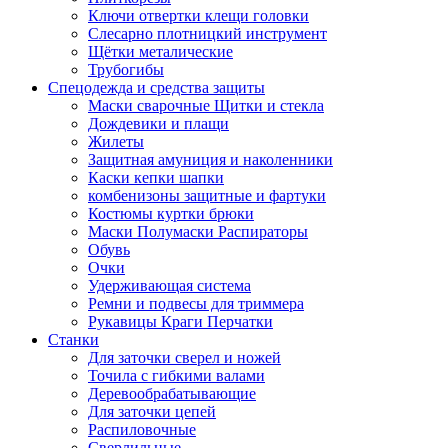
Ключи отвертки клещи головки
Слесарно плотницкий инструмент
Щётки металические
Трубогибы
Спецодежда и средства защиты
Маски сварочные Щитки и стекла
Дождевики и плащи
Жилеты
Защитная амуниция и наколенники
Каски кепки шапки
комбенизоны защитные и фартуки
Костюмы куртки брюки
Маски Полумаски Распираторы
Обувь
Очки
Удерживающая система
Ремни и подвесы для триммера
Рукавицы Краги Перчатки
Станки
Для заточки сверел и ножей
Точила с гибкими валами
Деревообрабатывающие
Для заточки цепей
Распиловочные
Сверлильные