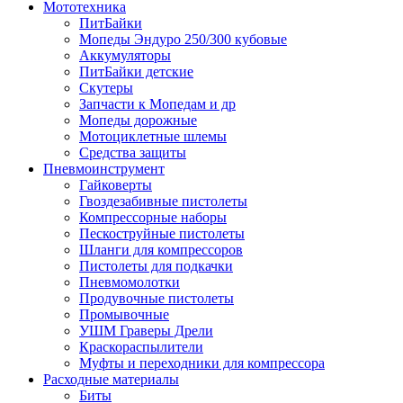
Мототехника
ПитБайки
Мопеды Эндуро 250/300 кубовые
Аккумуляторы
ПитБайки детские
Скутеры
Запчасти к Мопедам и др
Мопеды дорожные
Мотоциклетные шлемы
Средства защиты
Пневмоинструмент
Гайковерты
Гвоздезабивные пистолеты
Компрессорные наборы
Пескоструйные пистолеты
Шланги для компрессоров
Пистолеты для подкачки
Пневмомолотки
Продувочные пистолеты
Промывочные
УШМ Граверы Дрели
Краскораспылители
Муфты и переходники для компрессора
Расходные материалы
Биты