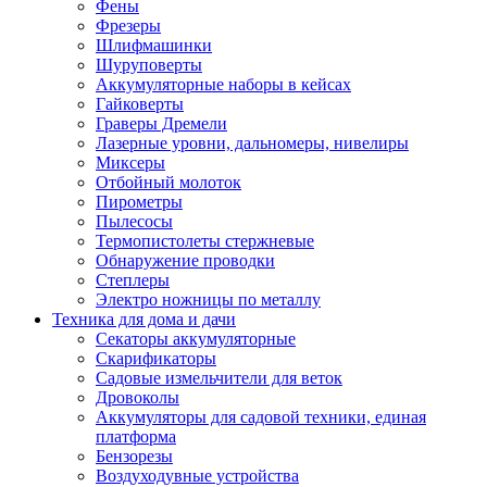
Фены
Фрезеры
Шлифмашинки
Шуруповерты
Аккумуляторные наборы в кейсах
Гайковерты
Граверы Дремели
Лазерные уровни, дальномеры, нивелиры
Миксеры
Отбойный молоток
Пирометры
Пылесосы
Термопистолеты стержневые
Обнаружение проводки
Степлеры
Электро ножницы по металлу
Техника для дома и дачи
Секаторы аккумуляторные
Скарификаторы
Садовые измельчители для веток
Дровоколы
Аккумуляторы для садовой техники, единая
платформа
Бензорезы
Воздуходувные устройства