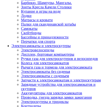
Барбикю. Шампуры, Мангалы.
Зонты Кресла Качели Столики
Купание и игры на воде
Лодки
Матрасы и кровати
Палки для скандинавской хотьбы
Самокаты
Скейтборды
Бассейны и принадлежности
Перчатки для спорта
Электросамокаты и электроскутеры
Электровелосипеды
Дисплеи, бортовые компьютеры
Ручки газа для электроскутеров и велосипедов
Колеса для электросамокатов
Рычаги газа и тормоза для электросамоката
Электросамокаты без сиденья
Электросамокаты с сиденьем
Запчасти к электросамокатам и электроскутерам
Зарядные устройства для электросамокатов и
скуторов
Аккумуляторы для электросамокатов
Проводка, гнезда зарядки,замки зажигания
Электроскутеры и трициклы
Контролеры