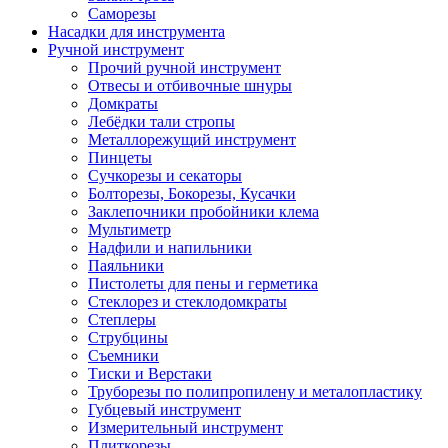
Саморезы
Насадки для инструмента
Ручной инструмент
Прочий ручной инструмент
Отвесы и отбивочные шнуры
Домкраты
Лебёдки тали стропы
Металлорежущий инструмент
Пинцеты
Сучкорезы и секаторы
Болторезы, Бокорезы, Кусачки
Заклепочники пробойники клема
Мультиметр
Надфили и напильники
Паяльники
Пистолеты для пены и герметика
Стеклорез и стеклодомкраты
Степлеры
Струбцины
Съемники
Тиски и Верстаки
Труборезы по полипропилену и металопластику
Губцевый инструмент
Измерительный инструмент
Плиткорезы