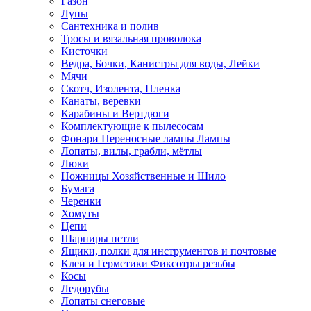
Газон
Лупы
Сантехника и полив
Тросы и вязальная проволока
Кисточки
Ведра, Бочки, Канистры для воды, Лейки
Мячи
Скотч, Изолента, Пленка
Канаты, веревки
Карабины и Вертдюги
Комплектующие к пылесосам
Фонари Переносные лампы Лампы
Лопаты, вилы, грабли, мётлы
Люки
Ножницы Хозяйственные и Шило
Бумага
Черенки
Хомуты
Цепи
Шарниры петли
Ящики, полки для инструментов и почтовые
Клеи и Герметики Фиксотры резьбы
Косы
Ледорубы
Лопаты снеговые