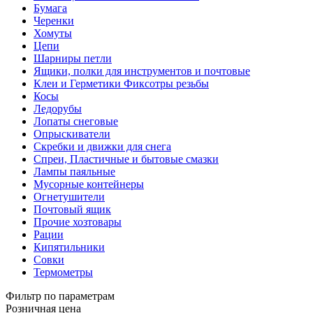
Бумага
Черенки
Хомуты
Цепи
Шарниры петли
Ящики, полки для инструментов и почтовые
Клеи и Герметики Фиксотры резьбы
Косы
Ледорубы
Лопаты снеговые
Опрыскиватели
Скребки и движки для снега
Спреи, Пластичные и бытовые смазки
Лампы паяльные
Мусорные контейнеры
Огнетушители
Почтовый ящик
Прочие хозтовары
Рации
Кипятильники
Совки
Термометры
Фильтр по параметрам
Розничная цена