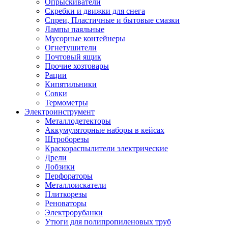
Опрыскиватели
Скребки и движки для снега
Спреи, Пластичные и бытовые смазки
Лампы паяльные
Мусорные контейнеры
Огнетушители
Почтовый ящик
Прочие хозтовары
Рации
Кипятильники
Совки
Термометры
Электроинструмент
Металлодетекторы
Аккумуляторные наборы в кейсах
Штроборезы
Краскораспылители электрические
Дрели
Лобзики
Перфораторы
Металлоискатели
Плиткорезы
Реноваторы
Электрорубанки
Утюги для полипропиленовых труб