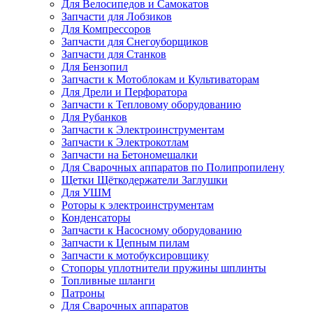
Для Велосипедов и Самокатов
Запчасти для Лобзиков
Для Компрессоров
Запчасти для Снегоуборщиков
Запчасти для Станков
Для Бензопил
Запчасти к Мотоблокам и Культиваторам
Для Дрели и Перфоратора
Запчасти к Тепловому оборудованию
Для Рубанков
Запчасти к Электроинструментам
Запчасти к Электрокотлам
Запчасти на Бетономешалки
Для Сварочных аппаратов по Полипропилену
Щетки Щёткодержатели Заглушки
Для УШМ
Роторы к электроинструментам
Конденсаторы
Запчасти к Насосному оборудованию
Запчасти к Цепным пилам
Запчасти к мотобуксировщику
Стопоры уплотнители пружины шплинты
Топливные шланги
Патроны
Для Сварочных аппаратов