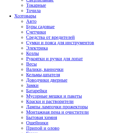
Токарные
Точила
Хозтовары
Авто
Буры садовые
Счетчики
Средства от вредителей
Сумки и пояса для инструментов
Электрика
Козлы
Рукоятки и ручки для лопат
Весы
Валики, ванночки
Кельмы,шпателя
Доводчики дверные
Замки
Батарейки
Мусорные мешки и пакеты
Краски и растворители
Лампы лампочки прожекторы
Монтажная пена и очистители
Бытовая химия
Ошейники
Припой и олово