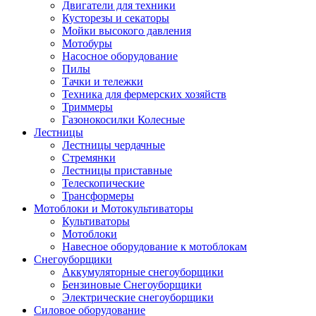
Двигатели для техники
Кусторезы и секаторы
Мойки высокого давления
Мотобуры
Насосное оборудование
Пилы
Тачки и тележки
Техника для фермерских хозяйств
Триммеры
Газонокосилки Колесные
Лестницы
Лестницы чердачные
Стремянки
Лестницы приставные
Телескопические
Трансформеры
Мотоблоки и Мотокультиваторы
Культиваторы
Мотоблоки
Навесное оборудование к мотоблокам
Снегоуборщики
Аккумуляторные снегоуборщики
Бензиновые Снегоуборщики
Электрические снегоуборщики
Силовое оборудование