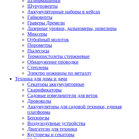
Шлифмашинки
Шуруповерты
Аккумуляторные наборы в кейсах
Гайковерты
Граверы Дремели
Лазерные уровни, дальномеры, нивелиры
Миксеры
Отбойный молоток
Пирометры
Пылесосы
Термопистолеты стержневые
Обнаружение проводки
Степлеры
Электро ножницы по металлу
Техника для дома и дачи
Секаторы аккумуляторные
Скарификаторы
Садовые измельчители для веток
Дровоколы
Аккумуляторы для садовой техники, единая
платформа
Бензорезы
Воздуходувные устройства
Двигатели для техники
Кусторезы и секаторы