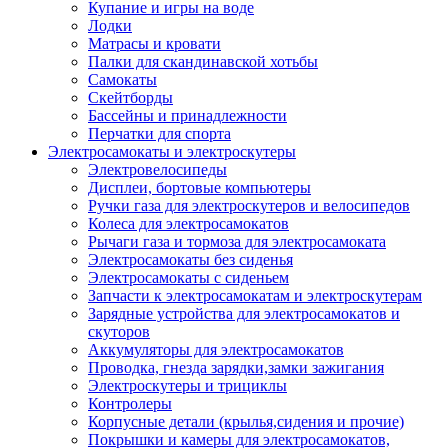
Купание и игры на воде
Лодки
Матрасы и кровати
Палки для скандинавской хотьбы
Самокаты
Скейтборды
Бассейны и принадлежности
Перчатки для спорта
Электросамокаты и электроскутеры
Электровелосипеды
Дисплеи, бортовые компьютеры
Ручки газа для электроскутеров и велосипедов
Колеса для электросамокатов
Рычаги газа и тормоза для электросамоката
Электросамокаты без сиденья
Электросамокаты с сиденьем
Запчасти к электросамокатам и электроскутерам
Зарядные устройства для электросамокатов и
скуторов
Аккумуляторы для электросамокатов
Проводка, гнезда зарядки,замки зажигания
Электроскутеры и трициклы
Контролеры
Корпусные детали (крылья,сидения и прочие)
Покрышки и камеры для электросамокатов,