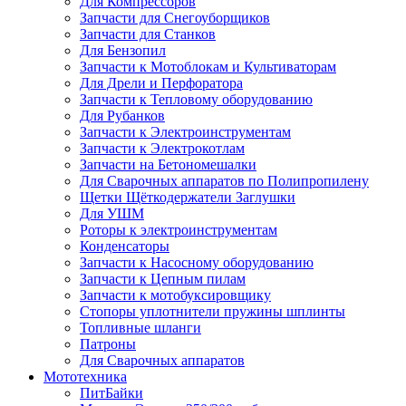
Для Компрессоров
Запчасти для Снегоуборщиков
Запчасти для Станков
Для Бензопил
Запчасти к Мотоблокам и Культиваторам
Для Дрели и Перфоратора
Запчасти к Тепловому оборудованию
Для Рубанков
Запчасти к Электроинструментам
Запчасти к Электрокотлам
Запчасти на Бетономешалки
Для Сварочных аппаратов по Полипропилену
Щетки Щёткодержатели Заглушки
Для УШМ
Роторы к электроинструментам
Конденсаторы
Запчасти к Насосному оборудованию
Запчасти к Цепным пилам
Запчасти к мотобуксировщику
Стопоры уплотнители пружины шплинты
Топливные шланги
Патроны
Для Сварочных аппаратов
Мототехника
ПитБайки