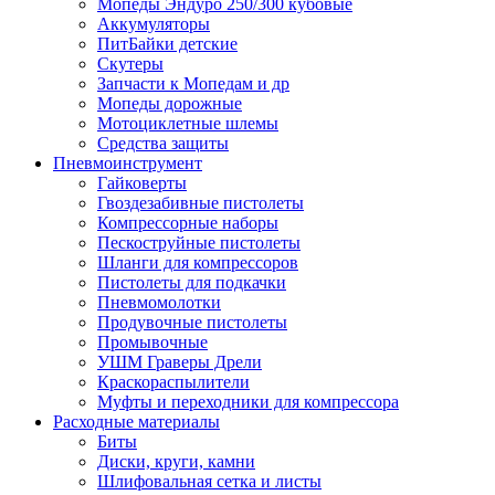
Мопеды Эндуро 250/300 кубовые
Аккумуляторы
ПитБайки детские
Скутеры
Запчасти к Мопедам и др
Мопеды дорожные
Мотоциклетные шлемы
Средства защиты
Пневмоинструмент
Гайковерты
Гвоздезабивные пистолеты
Компрессорные наборы
Пескоструйные пистолеты
Шланги для компрессоров
Пистолеты для подкачки
Пневмомолотки
Продувочные пистолеты
Промывочные
УШМ Граверы Дрели
Краскораспылители
Муфты и переходники для компрессора
Расходные материалы
Биты
Диски, круги, камни
Шлифовальная сетка и листы