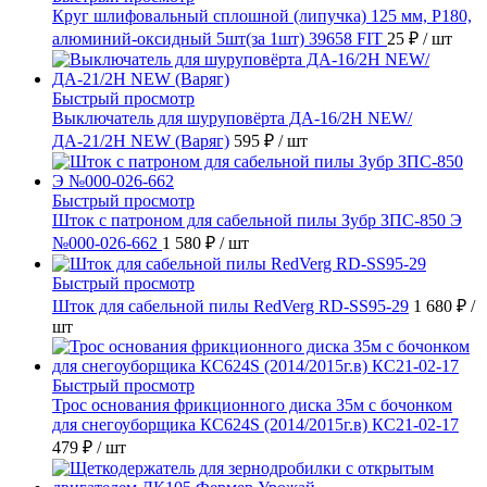
Круг шлифовальный сплошной (липучка) 125 мм, Р180,
алюминий-оксидный 5шт(за 1шт) 39658 FIT
25 ₽
/ шт
Быстрый просмотр
Выключатель для шуруповёрта ДА-16/2Н NEW/
ДА-21/2Н NEW (Варяг)
595 ₽
/ шт
Быстрый просмотр
Шток с патроном для сабельной пилы Зубр ЗПС-850 Э
№000-026-662
1 580 ₽
/ шт
Быстрый просмотр
Шток для сабельной пилы RedVerg RD-SS95-29
1 680 ₽
/
шт
Быстрый просмотр
Трос основания фрикционного диска 35м с бочонком
для снегоуборщика КС624S (2014/2015г.в) КС21-02-17
479 ₽
/ шт