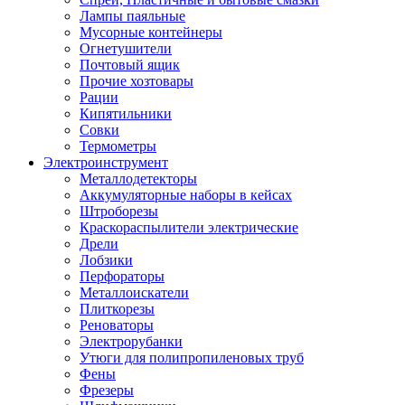
Лампы паяльные
Мусорные контейнеры
Огнетушители
Почтовый ящик
Прочие хозтовары
Рации
Кипятильники
Совки
Термометры
Электроинструмент
Металлодетекторы
Аккумуляторные наборы в кейсах
Штроборезы
Краскораспылители электрические
Дрели
Лобзики
Перфораторы
Металлоискатели
Плиткорезы
Реноваторы
Электрорубанки
Утюги для полипропиленовых труб
Фены
Фрезеры