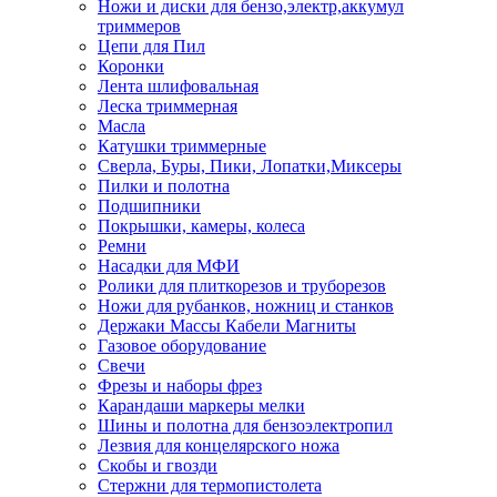
Ножи и диски для бензо,электр,аккумул
триммеров
Цепи для Пил
Коронки
Лента шлифовальная
Леска триммерная
Масла
Катушки триммерные
Сверла, Буры, Пики, Лопатки,Миксеры
Пилки и полотна
Подшипники
Покрышки, камеры, колеса
Ремни
Насадки для МФИ
Ролики для плиткорезов и труборезов
Ножи для рубанков, ножниц и станков
Держаки Массы Кабели Магниты
Газовое оборудование
Свечи
Фрезы и наборы фрез
Карандаши маркеры мелки
Шины и полотна для бензоэлектропил
Лезвия для концелярского ножа
Скобы и гвозди
Стержни для термопистолета