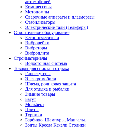
автомобилей
Компрессоры
Мотопомпы
Сварочные аппараты и плазморезы
Стабилизаторы
Электрические тали (Тельферы)
Строительное оборудование
Бетоносмесители
Виброрейки
Вибраторы
Виброплита
Стройматериалы
Водосточная система
Товары для спорта и отдыха
Гироскутеры
Электромобили
Шлема, роликовая защита
Для отдыха и рыбалки
Зимние товары
Батут
Мольберт
Плиты
Турники
Барбикю. Шампуры, Мангалы.
Зонты Кресла Качели Столики