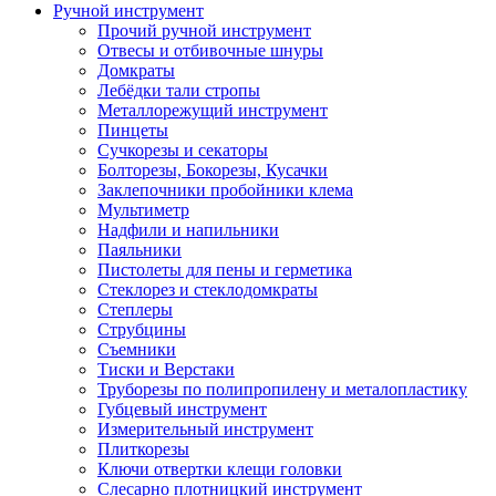
Ручной инструмент
Прочий ручной инструмент
Отвесы и отбивочные шнуры
Домкраты
Лебёдки тали стропы
Металлорежущий инструмент
Пинцеты
Сучкорезы и секаторы
Болторезы, Бокорезы, Кусачки
Заклепочники пробойники клема
Мультиметр
Надфили и напильники
Паяльники
Пистолеты для пены и герметика
Стеклорез и стеклодомкраты
Степлеры
Струбцины
Съемники
Тиски и Верстаки
Труборезы по полипропилену и металопластику
Губцевый инструмент
Измерительный инструмент
Плиткорезы
Ключи отвертки клещи головки
Слесарно плотницкий инструмент