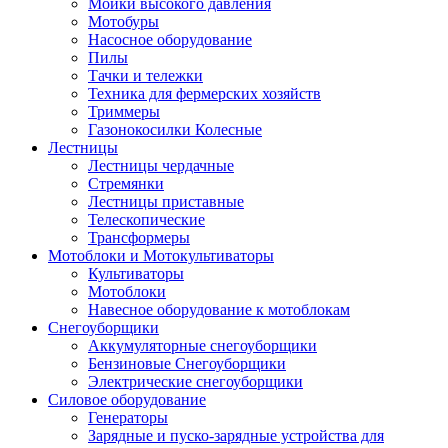
Мойки высокого давления
Мотобуры
Насосное оборудование
Пилы
Тачки и тележки
Техника для фермерских хозяйств
Триммеры
Газонокосилки Колесные
Лестницы
Лестницы чердачные
Стремянки
Лестницы приставные
Телескопические
Трансформеры
Мотоблоки и Мотокультиваторы
Культиваторы
Мотоблоки
Навесное оборудование к мотоблокам
Снегоуборщики
Аккумуляторные снегоуборщики
Бензиновые Снегоуборщики
Электрические снегоуборщики
Силовое оборудование
Генераторы
Зарядные и пуско-зарядные устройства для