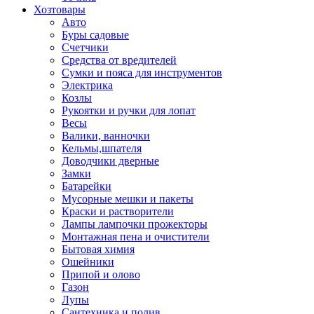
Хозтовары
Авто
Буры садовые
Счетчики
Средства от вредителей
Сумки и пояса для инструментов
Электрика
Козлы
Рукоятки и ручки для лопат
Весы
Валики, ванночки
Кельмы,шпателя
Доводчики дверные
Замки
Батарейки
Мусорные мешки и пакеты
Краски и растворители
Лампы лампочки прожекторы
Монтажная пена и очистители
Бытовая химия
Ошейники
Припой и олово
Газон
Лупы
Сантехника и полив