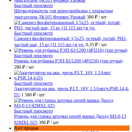
Быстрый просмотр
Щеткодержатель для зернодробилки с открытым
двигателем ДК105 Фермер,Урожай
380 ₽
/ шт
Быстрый просмотр
Саморез фосфатированный 3,5х25, острый, потай, РН2,
частый шаг, 15 кг (11 115 шт.) в уп.
0.35 ₽
/ шт
Быстрый просмотр
Ремень для рубанка РЭП 82/1200 (4PJ216) (три ручья)
280 ₽
/ шт
Быстрый просмотр
Аккумулятор на акк. дрель P.I.T. 16V 1.5Амп/ч.PSR.14,4-
D1
1 580 ₽
/ шт
Быстрый просмотр
Ремень для станка заточки цепей марки Диолд МЗ-0,13
82MXL 025
390 ₽
/ шт
Хит продаж