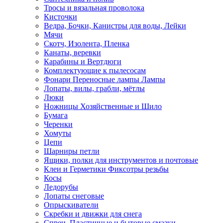
Тросы и вязальная проволока
Кисточки
Ведра, Бочки, Канистры для воды, Лейки
Мячи
Скотч, Изолента, Пленка
Канаты, веревки
Карабины и Вертдюги
Комплектующие к пылесосам
Фонари Переносные лампы Лампы
Лопаты, вилы, грабли, мётлы
Люки
Ножницы Хозяйственные и Шило
Бумага
Черенки
Хомуты
Цепи
Шарниры петли
Ящики, полки для инструментов и почтовые
Клеи и Герметики Фиксотры резьбы
Косы
Ледорубы
Лопаты снеговые
Опрыскиватели
Скребки и движки для снега
Спреи, Пластичные и бытовые смазки