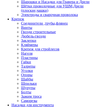
Шарошки и Насадки для Гравера и Дрели
Щётки проволочные для УШМ,Дрели
(плоские,чашки)
Электроды и сварочная проволока
Крепеж
Соединители ,трубы,флянец
Винты
Гвозди строительные
Дюбель-гвозди
Заклепки
Кляймеры
Крепеж для стройлесов
Нагеля
Пластины
Гайки
Талрепы
Уголки
Опоры
Шайбы
Шпильки
Шурупы
Болты
Зажим троса
Саморезы
Насадки для инструмента