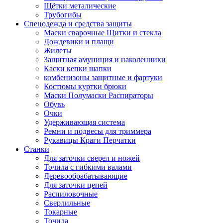
Щётки металические
Трубогибы
Спецодежда и средства защиты
Маски сварочные Щитки и стекла
Дождевики и плащи
Жилеты
Защитная амуниция и наколенники
Каски кепки шапки
комбенизоны защитные и фартуки
Костюмы куртки брюки
Маски Полумаски Распираторы
Обувь
Очки
Удерживающая система
Ремни и подвесы для триммера
Рукавицы Краги Перчатки
Станки
Для заточки сверел и ножей
Точила с гибкими валами
Деревообрабатывающие
Для заточки цепей
Распиловочные
Сверлильные
Токарные
Точила