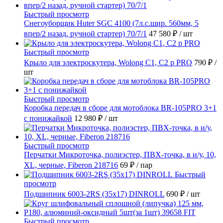
Быстрый просмотр
Снегоуборщик Huter SGC 4100 (7л.с.шир. 560мм, 5
впер/2 назад, ручной стартер) 70/7/1
47 580 ₽
/ шт
Быстрый просмотр
Крыло для электроскутера, Wolong С1, С2 p PRO
790 ₽
/
шт
Быстрый просмотр
Коробка передач в сборе для мотоблока BR-105PRO 3+1
с понижайкой
12 980 ₽
/ шт
Быстрый просмотр
Перчатки Микроточка, полиэстер, ПВХ-точка, в и/у, 10,
ХL, черные, Fiberon 218716
69 ₽
/ пар
Быстрый
просмотр
Подшипник 6003-2RS (35х17) DINROLL
690 ₽
/ шт
Быстрый просмотр