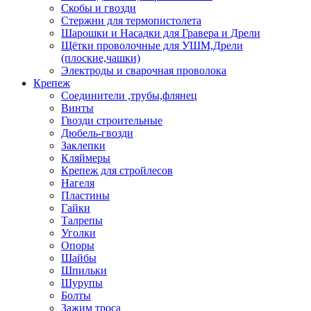
Скобы и гвозди
Стержни для термопистолета
Шарошки и Насадки для Гравера и Дрели
Щётки проволочные для УШМ,Дрели
(плоские,чашки)
Электроды и сварочная проволока
Крепеж
Соединители ,трубы,флянец
Винты
Гвозди строительные
Дюбель-гвозди
Заклепки
Кляймеры
Крепеж для стройлесов
Нагеля
Пластины
Гайки
Талрепы
Уголки
Опоры
Шайбы
Шпильки
Шурупы
Болты
Зажим троса