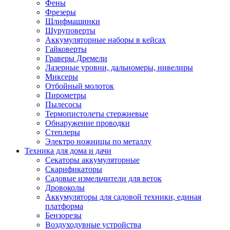
Фены
Фрезеры
Шлифмашинки
Шуруповерты
Аккумуляторные наборы в кейсах
Гайковерты
Граверы Дремели
Лазерные уровни, дальномеры, нивелиры
Миксеры
Отбойный молоток
Пирометры
Пылесосы
Термопистолеты стержневые
Обнаружение проводки
Степлеры
Электро ножницы по металлу
Техника для дома и дачи
Секаторы аккумуляторные
Скарификаторы
Садовые измельчители для веток
Дровоколы
Аккумуляторы для садовой техники, единая
платформа
Бензорезы
Воздуходувные устройства