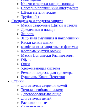
Ключи отвертки клещи головки
Слесарно плотницкий инструмент
Щётки металические
Трубогибы
Спецодежда и средства защиты
Маски сварочные Щитки и стекла
Дождевики и плащи
Жилеты
Защитная амуниция и наколенники
Каски кепки шапки
комбенизоны защитные и фартуки
Костюмы куртки брюки
Маски Полумаски Распираторы
Обувь
Очки
Удерживающая система
Ремни и подвесы для триммера
Рукавицы Краги Перчатки
Станки
Для заточки сверел и ножей
Точила с гибкими валами
Деревообрабатывающие
Для заточки цепей
Распиловочные
Сверлильные