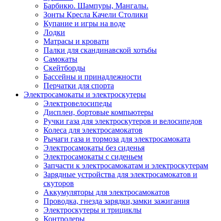
Барбикю. Шампуры, Мангалы.
Зонты Кресла Качели Столики
Купание и игры на воде
Лодки
Матрасы и кровати
Палки для скандинавской хотьбы
Самокаты
Скейтборды
Бассейны и принадлежности
Перчатки для спорта
Электросамокаты и электроскутеры
Электровелосипеды
Дисплеи, бортовые компьютеры
Ручки газа для электроскутеров и велосипедов
Колеса для электросамокатов
Рычаги газа и тормоза для электросамоката
Электросамокаты без сиденья
Электросамокаты с сиденьем
Запчасти к электросамокатам и электроскутерам
Зарядные устройства для электросамокатов и
скуторов
Аккумуляторы для электросамокатов
Проводка, гнезда зарядки,замки зажигания
Электроскутеры и трициклы
Контролеры