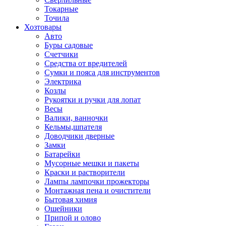
Токарные
Точила
Хозтовары
Авто
Буры садовые
Счетчики
Средства от вредителей
Сумки и пояса для инструментов
Электрика
Козлы
Рукоятки и ручки для лопат
Весы
Валики, ванночки
Кельмы,шпателя
Доводчики дверные
Замки
Батарейки
Мусорные мешки и пакеты
Краски и растворители
Лампы лампочки прожекторы
Монтажная пена и очистители
Бытовая химия
Ошейники
Припой и олово