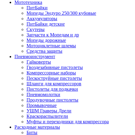
Мототехника
ПитБайки
Мопеды Эндуро 250/300 кубовые
Аккумуляторы
ПитБайки детские
Скутеры
Запчасти к Мопедам и др
Мопеды дорожные
Мотоциклетные шлемы
Средства защиты
Пневмоинструмент
Гайковерты
Гвоздезабивные пистолеты
Компрессорные наборы
Пескоструйные пистолеты
Шланги для компрессоров
Пистолеты для подкачки
Пневмомолотки
Продувочные пистолеты
Промывочные
УШМ Граверы Дрели
Краскораспылители
Муфты и переходники для компрессора
Расходные материалы
Биты