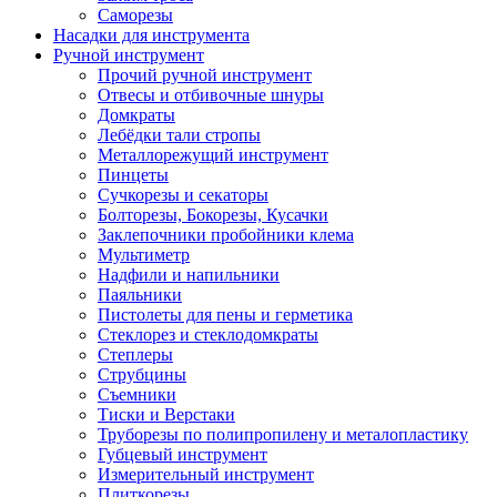
Саморезы
Насадки для инструмента
Ручной инструмент
Прочий ручной инструмент
Отвесы и отбивочные шнуры
Домкраты
Лебёдки тали стропы
Металлорежущий инструмент
Пинцеты
Сучкорезы и секаторы
Болторезы, Бокорезы, Кусачки
Заклепочники пробойники клема
Мультиметр
Надфили и напильники
Паяльники
Пистолеты для пены и герметика
Стеклорез и стеклодомкраты
Степлеры
Струбцины
Съемники
Тиски и Верстаки
Труборезы по полипропилену и металопластику
Губцевый инструмент
Измерительный инструмент
Плиткорезы