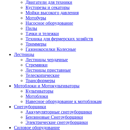
Двигатели для техники
Кусторезы и секаторы
Мойки высокого давления
Мотобуры
Насосное оборудование
Пилы
Тачки и тележки
Техника для фермерских хозяйств
Триммеры
Газонокосилки Колесные
Лестницы
Лестницы чердачные
Стремянки
Лестницы приставные
Телескопические
Трансформеры
Мотоблоки и Мотокультиваторы
Культиваторы
Мотоблоки
Навесное оборудование к мотоблокам
Снегоуборщики
Аккумуляторные снегоуборщики
Бензиновые Снегоуборщики
Электрические снегоуборщики
Силовое оборудование