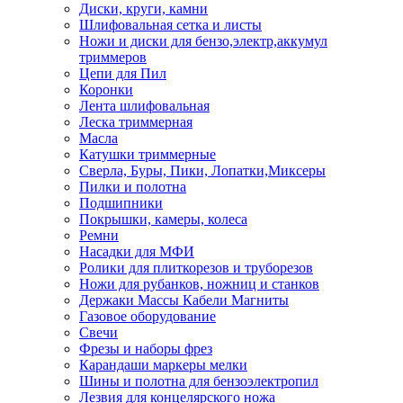
Диски, круги, камни
Шлифовальная сетка и листы
Ножи и диски для бензо,электр,аккумул
триммеров
Цепи для Пил
Коронки
Лента шлифовальная
Леска триммерная
Масла
Катушки триммерные
Сверла, Буры, Пики, Лопатки,Миксеры
Пилки и полотна
Подшипники
Покрышки, камеры, колеса
Ремни
Насадки для МФИ
Ролики для плиткорезов и труборезов
Ножи для рубанков, ножниц и станков
Держаки Массы Кабели Магниты
Газовое оборудование
Свечи
Фрезы и наборы фрез
Карандаши маркеры мелки
Шины и полотна для бензоэлектропил
Лезвия для концелярского ножа