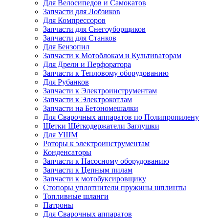
Для Велосипедов и Самокатов
Запчасти для Лобзиков
Для Компрессоров
Запчасти для Снегоуборщиков
Запчасти для Станков
Для Бензопил
Запчасти к Мотоблокам и Культиваторам
Для Дрели и Перфоратора
Запчасти к Тепловому оборудованию
Для Рубанков
Запчасти к Электроинструментам
Запчасти к Электрокотлам
Запчасти на Бетономешалки
Для Сварочных аппаратов по Полипропилену
Щетки Щёткодержатели Заглушки
Для УШМ
Роторы к электроинструментам
Конденсаторы
Запчасти к Насосному оборудованию
Запчасти к Цепным пилам
Запчасти к мотобуксировщику
Стопоры уплотнители пружины шплинты
Топливные шланги
Патроны
Для Сварочных аппаратов