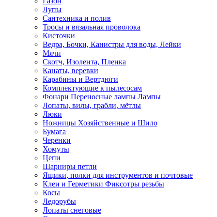
Газон
Лупы
Сантехника и полив
Тросы и вязальная проволока
Кисточки
Ведра, Бочки, Канистры для воды, Лейки
Мячи
Скотч, Изолента, Пленка
Канаты, веревки
Карабины и Вертдюги
Комплектующие к пылесосам
Фонари Переносные лампы Лампы
Лопаты, вилы, грабли, мётлы
Люки
Ножницы Хозяйственные и Шило
Бумага
Черенки
Хомуты
Цепи
Шарниры петли
Ящики, полки для инструментов и почтовые
Клеи и Герметики Фиксотры резьбы
Косы
Ледорубы
Лопаты снеговые