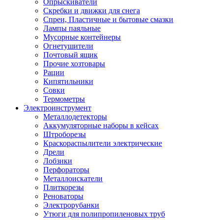
Опрыскиватели
Скребки и движки для снега
Спреи, Пластичные и бытовые смазки
Лампы паяльные
Мусорные контейнеры
Огнетушители
Почтовый ящик
Прочие хозтовары
Рации
Кипятильники
Совки
Термометры
Электроинструмент
Металлодетекторы
Аккумуляторные наборы в кейсах
Штроборезы
Краскораспылители электрические
Дрели
Лобзики
Перфораторы
Металлоискатели
Плиткорезы
Реноваторы
Электрорубанки
Утюги для полипропиленовых труб