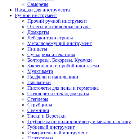
Саморезы
Насадки для инструмента
Ручной инструмент
Прочий ручной инструмент
Отвесы и отбивочные шнуры
Домкраты
Лебёдки тали стропы
Металлорежущий инструмент
Пинцеты
Сучкорезы и секаторы
Болторезы, Бокорезы, Кусачки
Заклепочники пробойники клема
Мультиметр
Надфили и напильники
Паяльники
Пистолеты для пены и герметика
Стеклорез и стеклодомкраты
Степлеры
Струбцины
Съемники
Тиски и Верстаки
Труборезы по полипропилену и металопластику
Губцевый инструмент
Измерительный инструмент
Плиткорезы