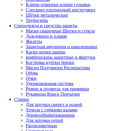
Ключи отвертки клещи головки
Слесарно плотницкий инструмент
Щётки металические
Трубогибы
Спецодежда и средства защиты
Маски сварочные Щитки и стекла
Дождевики и плащи
Жилеты
Защитная амуниция и наколенники
Каски кепки шапки
комбенизоны защитные и фартуки
Костюмы куртки брюки
Маски Полумаски Распираторы
Обувь
Очки
Удерживающая система
Ремни и подвесы для триммера
Рукавицы Краги Перчатки
Станки
Для заточки сверел и ножей
Точила с гибкими валами
Деревообрабатывающие
Для заточки цепей
Распиловочные
Сверлильные