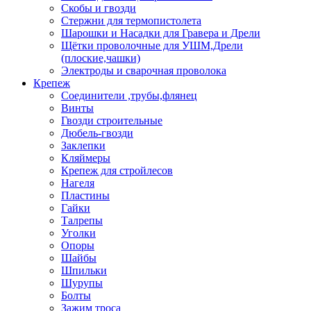
Скобы и гвозди
Стержни для термопистолета
Шарошки и Насадки для Гравера и Дрели
Щётки проволочные для УШМ,Дрели
(плоские,чашки)
Электроды и сварочная проволока
Крепеж
Соединители ,трубы,флянец
Винты
Гвозди строительные
Дюбель-гвозди
Заклепки
Кляймеры
Крепеж для стройлесов
Нагеля
Пластины
Гайки
Талрепы
Уголки
Опоры
Шайбы
Шпильки
Шурупы
Болты
Зажим троса