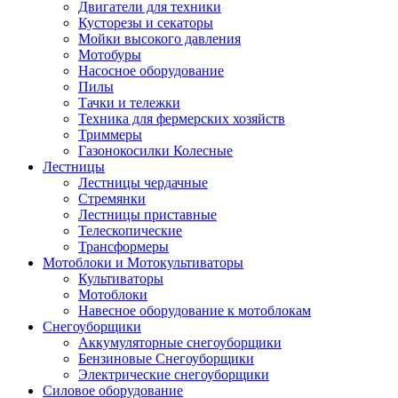
Двигатели для техники
Кусторезы и секаторы
Мойки высокого давления
Мотобуры
Насосное оборудование
Пилы
Тачки и тележки
Техника для фермерских хозяйств
Триммеры
Газонокосилки Колесные
Лестницы
Лестницы чердачные
Стремянки
Лестницы приставные
Телескопические
Трансформеры
Мотоблоки и Мотокультиваторы
Культиваторы
Мотоблоки
Навесное оборудование к мотоблокам
Снегоуборщики
Аккумуляторные снегоуборщики
Бензиновые Снегоуборщики
Электрические снегоуборщики
Силовое оборудование