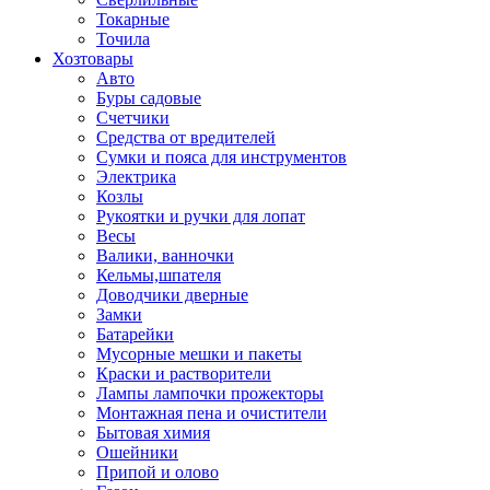
Токарные
Точила
Хозтовары
Авто
Буры садовые
Счетчики
Средства от вредителей
Сумки и пояса для инструментов
Электрика
Козлы
Рукоятки и ручки для лопат
Весы
Валики, ванночки
Кельмы,шпателя
Доводчики дверные
Замки
Батарейки
Мусорные мешки и пакеты
Краски и растворители
Лампы лампочки прожекторы
Монтажная пена и очистители
Бытовая химия
Ошейники
Припой и олово