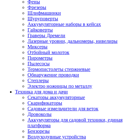
Фены
Фрезеры
Шлифмашинки
Шуруповерты
Аккумуляторные наборы в кейсах
Гайковерты
Граверы Дремели
Лазерные уровни, дальномеры, нивелиры
Миксеры
Отбойный молоток
Пирометры
Пылесосы
Термопистолеты стержневые
Обнаружение проводки
Степлеры
Электро ножницы по металлу
Техника для дома и дачи
Секаторы аккумуляторные
Скарификаторы
Садовые измельчители для веток
Дровоколы
Аккумуляторы для садовой техники, единая
платформа
Бензорезы
Воздуходувные устройства