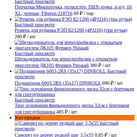
Быстрый просмотр
Перчатки Микроточка, полиэстер, ПВХ-точка, в и/у, 10,
ХL, черные, Fiberon 218716
69 ₽
/ пар
Быстрый просмотр
Ремень для рубанка РЭП 82/1200 (4PJ216) (три ручья)
280 ₽
/ шт
Быстрый просмотр
Щеткодержатель для зернодробилки с открытым
двигателем ДК105 Фермер,Урожай
380 ₽
/ шт
Быстрый
просмотр
Подшипник 6003-2RS (35х17) DINROLL
690 ₽
/ шт
Быстрый просмотр
Трос основания фрикционного диска 32см с бортиком
для снегоуборщика
485 ₽
/ шт
Хит продаж
Быстрый
просмотр
Саморез по дереву редкий шаг 3,5х55
0.85 ₽
/ шт