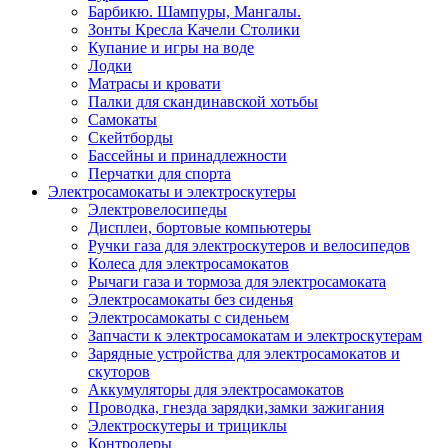
Барбикю. Шампуры, Мангалы.
Зонты Кресла Качели Столики
Купание и игры на воде
Лодки
Матрасы и кровати
Палки для скандинавской хотьбы
Самокаты
Скейтборды
Бассейны и принадлежности
Перчатки для спорта
Электросамокаты и электроскутеры
Электровелосипеды
Дисплеи, бортовые компьютеры
Ручки газа для электроскутеров и велосипедов
Колеса для электросамокатов
Рычаги газа и тормоза для электросамоката
Электросамокаты без сиденья
Электросамокаты с сиденьем
Запчасти к электросамокатам и электроскутерам
Зарядные устройства для электросамокатов и
скуторов
Аккумуляторы для электросамокатов
Проводка, гнезда зарядки,замки зажигания
Электроскутеры и трициклы
Контролеры