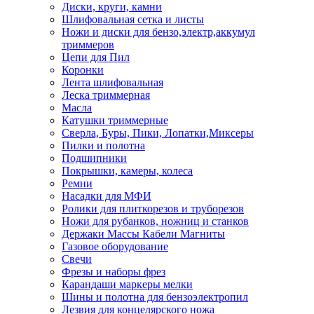
Диски, круги, камни
Шлифовальная сетка и листы
Ножи и диски для бензо,электр,аккумул
триммеров
Цепи для Пил
Коронки
Лента шлифовальная
Леска триммерная
Масла
Катушки триммерные
Сверла, Буры, Пики, Лопатки,Миксеры
Пилки и полотна
Подшипники
Покрышки, камеры, колеса
Ремни
Насадки для МФИ
Ролики для плиткорезов и труборезов
Ножи для рубанков, ножниц и станков
Держаки Массы Кабели Магниты
Газовое оборудование
Свечи
Фрезы и наборы фрез
Карандаши маркеры мелки
Шины и полотна для бензоэлектропил
Лезвия для концелярского ножа