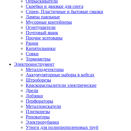
Опрыскиватели
Скребки и движки для снега
Спреи, Пластичные и бытовые смазки
Лампы паяльные
Мусорные контейнеры
Огнетушители
Почтовый ящик
Прочие хозтовары
Рации
Кипятильники
Совки
Термометры
Электроинструмент
Металлодетекторы
Аккумуляторные наборы в кейсах
Штроборезы
Краскораспылители электрические
Дрели
Лобзики
Перфораторы
Металлоискатели
Плиткорезы
Реноваторы
Электрорубанки
Утюги для полипропиленовых труб