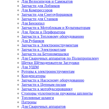
Для Велосипедов и Самокатов
Запчасти для Лобзиков
Для Компрессоров
Запчасти для Снегоуборщиков
Запчасти для Станков
Для Бензопил
Запчасти к Мотоблокам и Культиваторам
Для Дрели и Перфоратора
Запчасти к Тепловому оборудованию
Для Рубанков
Запчасти к Электроинструментам
Запчасти к Электрокотлам
Запчасти на Бетономешалки
Для Сварочных аппаратов по Полипропилену
Щетки Щёткодержатели Заглушки
Для УШМ
Роторы к электроинструментам
Конденсаторы
Запчасти к Насосному оборудованию
Запчасти к Цепным пилам
Запчасти к мотобуксировщику
Стопоры уплотнители пружины шплинты
Топливные шланги
Патроны
Для Сварочных аппаратов