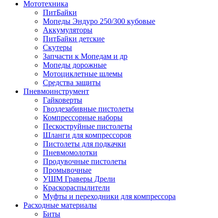
Мототехника
ПитБайки
Мопеды Эндуро 250/300 кубовые
Аккумуляторы
ПитБайки детские
Скутеры
Запчасти к Мопедам и др
Мопеды дорожные
Мотоциклетные шлемы
Средства защиты
Пневмоинструмент
Гайковерты
Гвоздезабивные пистолеты
Компрессорные наборы
Пескоструйные пистолеты
Шланги для компрессоров
Пистолеты для подкачки
Пневмомолотки
Продувочные пистолеты
Промывочные
УШМ Граверы Дрели
Краскораспылители
Муфты и переходники для компрессора
Расходные материалы
Биты