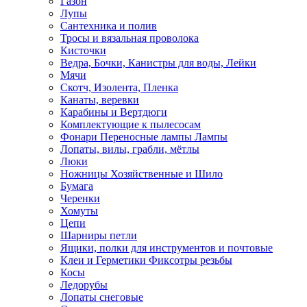
Газон
Лупы
Сантехника и полив
Тросы и вязальная проволока
Кисточки
Ведра, Бочки, Канистры для воды, Лейки
Мячи
Скотч, Изолента, Пленка
Канаты, веревки
Карабины и Вертдюги
Комплектующие к пылесосам
Фонари Переносные лампы Лампы
Лопаты, вилы, грабли, мётлы
Люки
Ножницы Хозяйственные и Шило
Бумага
Черенки
Хомуты
Цепи
Шарниры петли
Ящики, полки для инструментов и почтовые
Клеи и Герметики Фиксотры резьбы
Косы
Ледорубы
Лопаты снеговые