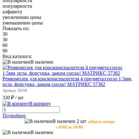
популярности
популярности
алфавиту
увеличению цены
уменьшению цены
Показать по:
30
30
60
90
Вид каталога:
В наличии
Ремкомплек для краскораспылителя 4 предмета:сопло 1,5мм,
игла, форсунка, зажим сопла// МАТРИКС 57382
Артикул: 29359
330 ₽
/ шт
В корзину
Подробнее
В наличии 2 шт
забрать завтра
с 8:00 до 18:00
В наличии