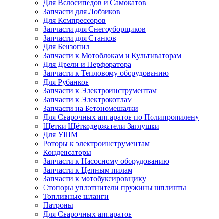
Для Велосипедов и Самокатов
Запчасти для Лобзиков
Для Компрессоров
Запчасти для Снегоуборщиков
Запчасти для Станков
Для Бензопил
Запчасти к Мотоблокам и Культиваторам
Для Дрели и Перфоратора
Запчасти к Тепловому оборудованию
Для Рубанков
Запчасти к Электроинструментам
Запчасти к Электрокотлам
Запчасти на Бетономешалки
Для Сварочных аппаратов по Полипропилену
Щетки Щёткодержатели Заглушки
Для УШМ
Роторы к электроинструментам
Конденсаторы
Запчасти к Насосному оборудованию
Запчасти к Цепным пилам
Запчасти к мотобуксировщику
Стопоры уплотнители пружины шплинты
Топливные шланги
Патроны
Для Сварочных аппаратов