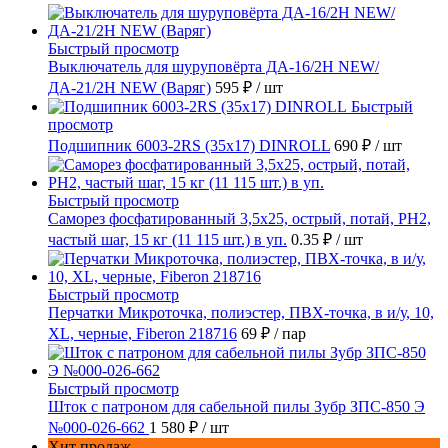
Быстрый просмотр
Выключатель для шуруповёрта ДА-16/2Н NEW/
ДА-21/2Н NEW (Варяг)
595 ₽
/ шт
Быстрый
просмотр
Подшипник 6003-2RS (35х17) DINROLL
690 ₽
/ шт
Быстрый просмотр
Саморез фосфатированный 3,5х25, острый, потай, РН2,
частый шаг, 15 кг (11 115 шт.) в уп.
0.35 ₽
/ шт
Быстрый просмотр
Перчатки Микроточка, полиэстер, ПВХ-точка, в и/у, 10,
ХL, черные, Fiberon 218716
69 ₽
/ пар
Быстрый просмотр
Шток с патроном для сабельной пилы Зубр ЗПС-850 Э
№000-026-662
1 580 ₽
/ шт
Хит продаж