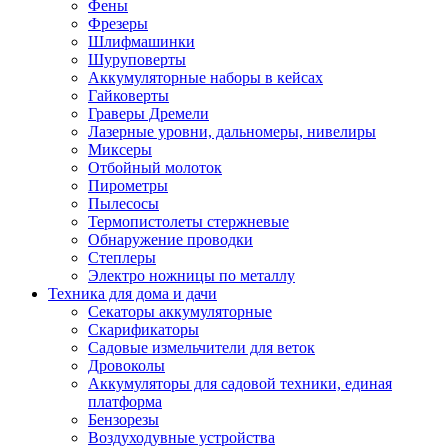
Фены
Фрезеры
Шлифмашинки
Шуруповерты
Аккумуляторные наборы в кейсах
Гайковерты
Граверы Дремели
Лазерные уровни, дальномеры, нивелиры
Миксеры
Отбойный молоток
Пирометры
Пылесосы
Термопистолеты стержневые
Обнаружение проводки
Степлеры
Электро ножницы по металлу
Техника для дома и дачи
Секаторы аккумуляторные
Скарификаторы
Садовые измельчители для веток
Дровоколы
Аккумуляторы для садовой техники, единая
платформа
Бензорезы
Воздуходувные устройства