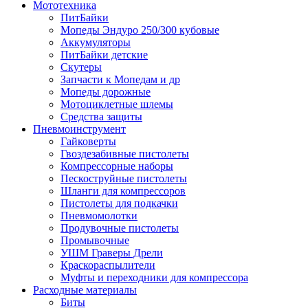
Мототехника
ПитБайки
Мопеды Эндуро 250/300 кубовые
Аккумуляторы
ПитБайки детские
Скутеры
Запчасти к Мопедам и др
Мопеды дорожные
Мотоциклетные шлемы
Средства защиты
Пневмоинструмент
Гайковерты
Гвоздезабивные пистолеты
Компрессорные наборы
Пескоструйные пистолеты
Шланги для компрессоров
Пистолеты для подкачки
Пневмомолотки
Продувочные пистолеты
Промывочные
УШМ Граверы Дрели
Краскораспылители
Муфты и переходники для компрессора
Расходные материалы
Биты