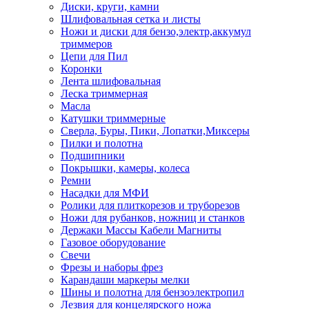
Диски, круги, камни
Шлифовальная сетка и листы
Ножи и диски для бензо,электр,аккумул
триммеров
Цепи для Пил
Коронки
Лента шлифовальная
Леска триммерная
Масла
Катушки триммерные
Сверла, Буры, Пики, Лопатки,Миксеры
Пилки и полотна
Подшипники
Покрышки, камеры, колеса
Ремни
Насадки для МФИ
Ролики для плиткорезов и труборезов
Ножи для рубанков, ножниц и станков
Держаки Массы Кабели Магниты
Газовое оборудование
Свечи
Фрезы и наборы фрез
Карандаши маркеры мелки
Шины и полотна для бензоэлектропил
Лезвия для концелярского ножа