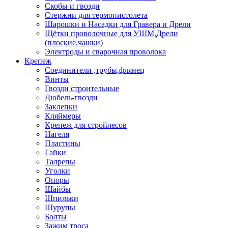
Скобы и гвозди
Стержни для термопистолета
Шарошки и Насадки для Гравера и Дрели
Щётки проволочные для УШМ,Дрели
(плоские,чашки)
Электроды и сварочная проволока
Крепеж
Соединители ,трубы,флянец
Винты
Гвозди строительные
Дюбель-гвозди
Заклепки
Кляймеры
Крепеж для стройлесов
Нагеля
Пластины
Гайки
Талрепы
Уголки
Опоры
Шайбы
Шпильки
Шурупы
Болты
Зажим троса