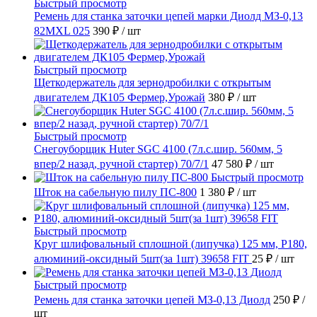
Быстрый просмотр
Ремень для станка заточки цепей марки Диолд МЗ-0,13
82MXL 025
390 ₽
/ шт
Быстрый просмотр
Щеткодержатель для зернодробилки с открытым
двигателем ДК105 Фермер,Урожай
380 ₽
/ шт
Быстрый просмотр
Снегоуборщик Huter SGC 4100 (7л.с.шир. 560мм, 5
впер/2 назад, ручной стартер) 70/7/1
47 580 ₽
/ шт
Быстрый просмотр
Шток на сабельную пилу ПС-800
1 380 ₽
/ шт
Быстрый просмотр
Круг шлифовальный сплошной (липучка) 125 мм, Р180,
алюминий-оксидный 5шт(за 1шт) 39658 FIT
25 ₽
/ шт
Быстрый просмотр
Ремень для станка заточки цепей МЗ-0,13 Диолд
250 ₽
/
шт