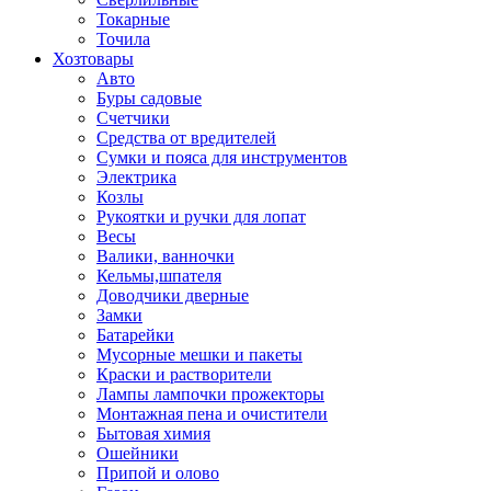
Токарные
Точила
Хозтовары
Авто
Буры садовые
Счетчики
Средства от вредителей
Сумки и пояса для инструментов
Электрика
Козлы
Рукоятки и ручки для лопат
Весы
Валики, ванночки
Кельмы,шпателя
Доводчики дверные
Замки
Батарейки
Мусорные мешки и пакеты
Краски и растворители
Лампы лампочки прожекторы
Монтажная пена и очистители
Бытовая химия
Ошейники
Припой и олово