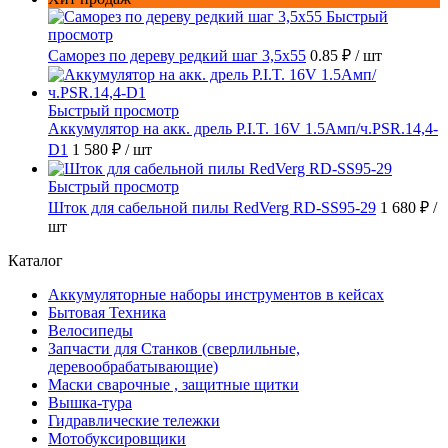
Быстрый
просмотр
Саморез по дереву редкий шаг 3,5х55
0.85 ₽
/ шт
Быстрый просмотр
Аккумулятор на акк. дрель P.I.T. 16V 1.5Амп/ч.PSR.14,4-
D1
1 580 ₽
/ шт
Быстрый просмотр
Шток для сабельной пилы RedVerg RD-SS95-29
1 680 ₽
/
шт
Каталог
Аккумуляторные наборы инструментов в кейсах
Бытовая Техника
Велосипеды
Запчасти для Станков (сверлильные,
деревообрабатывающие)
Маски сварочные , защитные щитки
Вышка-тура
Гидравлические тележки
Мотобуксировщики