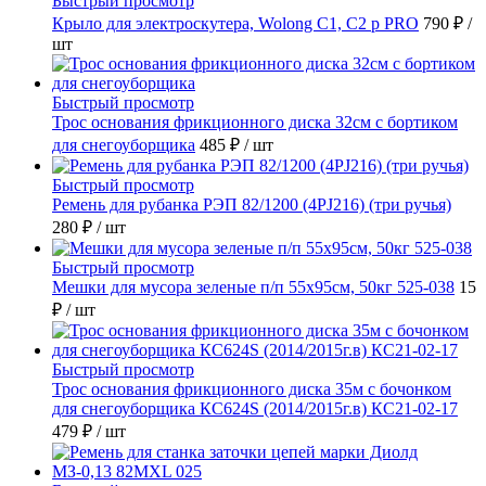
Быстрый просмотр
Крыло для электроскутера, Wolong С1, С2 p PRO
790 ₽
/
шт
Быстрый просмотр
Трос основания фрикционного диска 32см с бортиком
для снегоуборщика
485 ₽
/ шт
Быстрый просмотр
Ремень для рубанка РЭП 82/1200 (4PJ216) (три ручья)
280 ₽
/ шт
Быстрый просмотр
Мешки для мусора зеленые п/п 55х95см, 50кг 525-038
15
₽
/ шт
Быстрый просмотр
Трос основания фрикционного диска 35м с бочонком
для снегоуборщика КС624S (2014/2015г.в) КС21-02-17
479 ₽
/ шт