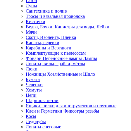
Газон
Лупы
Сантехника и полив
Тросы и вязальная проволока
Кисточки
Ведра, Бочки, Канистры для воды, Лейки
Мячи
Скотч, Изолента, Пленка
Канаты, веревки
Карабины и Вертдюги
Комплектующие к пылесосам
Фонари Переносные лампы Лампы
Лопаты, вилы, грабли, мётлы
Люки
Ножницы Хозяйственные и Шило
Бумага
Черенки
Хомуты
Цепи
Шарниры петли
Ящики, полки для инструментов и почтовые
Клеи и Герметики Фиксотры резьбы
Косы
Ледорубы
Лопаты снеговые