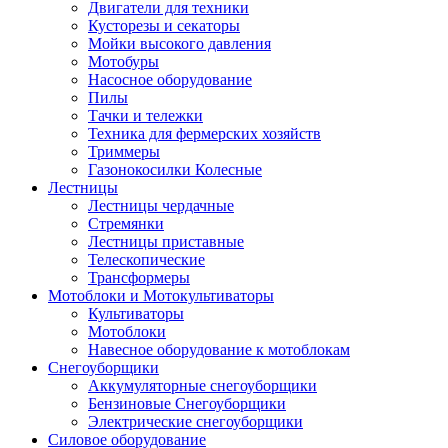
Двигатели для техники
Кусторезы и секаторы
Мойки высокого давления
Мотобуры
Насосное оборудование
Пилы
Тачки и тележки
Техника для фермерских хозяйств
Триммеры
Газонокосилки Колесные
Лестницы
Лестницы чердачные
Стремянки
Лестницы приставные
Телескопические
Трансформеры
Мотоблоки и Мотокультиваторы
Культиваторы
Мотоблоки
Навесное оборудование к мотоблокам
Снегоуборщики
Аккумуляторные снегоуборщики
Бензиновые Снегоуборщики
Электрические снегоуборщики
Силовое оборудование