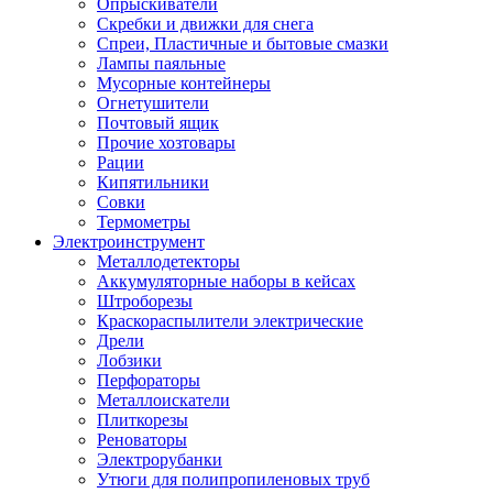
Опрыскиватели
Скребки и движки для снега
Спреи, Пластичные и бытовые смазки
Лампы паяльные
Мусорные контейнеры
Огнетушители
Почтовый ящик
Прочие хозтовары
Рации
Кипятильники
Совки
Термометры
Электроинструмент
Металлодетекторы
Аккумуляторные наборы в кейсах
Штроборезы
Краскораспылители электрические
Дрели
Лобзики
Перфораторы
Металлоискатели
Плиткорезы
Реноваторы
Электрорубанки
Утюги для полипропиленовых труб