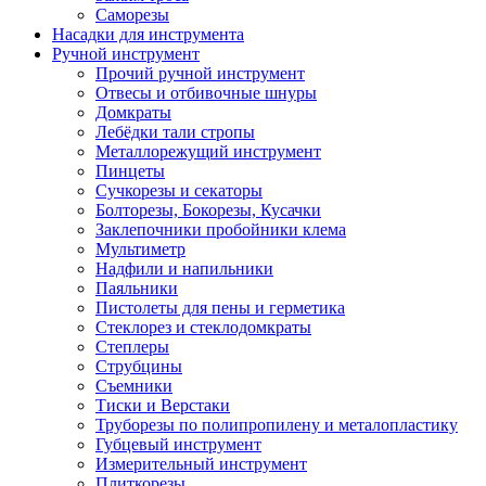
Саморезы
Насадки для инструмента
Ручной инструмент
Прочий ручной инструмент
Отвесы и отбивочные шнуры
Домкраты
Лебёдки тали стропы
Металлорежущий инструмент
Пинцеты
Сучкорезы и секаторы
Болторезы, Бокорезы, Кусачки
Заклепочники пробойники клема
Мультиметр
Надфили и напильники
Паяльники
Пистолеты для пены и герметика
Стеклорез и стеклодомкраты
Степлеры
Струбцины
Съемники
Тиски и Верстаки
Труборезы по полипропилену и металопластику
Губцевый инструмент
Измерительный инструмент
Плиткорезы