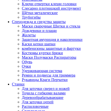
Ключи отвертки клещи головки
Слесарно плотницкий инструмент
Щётки металические
Трубогибы
Спецодежда и средства защиты
Маски сварочные Щитки и стекла
Дождевики и плащи
Жилеты
Защитная амуниция и наколенники
Каски кепки шапки
комбенизоны защитные и фартуки
Костюмы куртки брюки
Маски Полумаски Распираторы
Обувь
Очки
Удерживающая система
Ремни и подвесы для триммера
Рукавицы Краги Перчатки
Станки
Для заточки сверел и ножей
Точила с гибкими валами
Деревообрабатывающие
Для заточки цепей
Распиловочные
Сверлильные