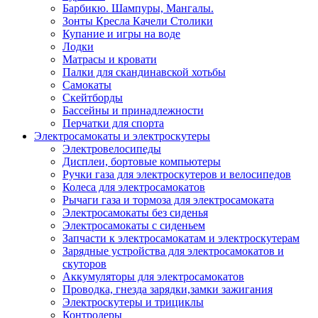
Барбикю. Шампуры, Мангалы.
Зонты Кресла Качели Столики
Купание и игры на воде
Лодки
Матрасы и кровати
Палки для скандинавской хотьбы
Самокаты
Скейтборды
Бассейны и принадлежности
Перчатки для спорта
Электросамокаты и электроскутеры
Электровелосипеды
Дисплеи, бортовые компьютеры
Ручки газа для электроскутеров и велосипедов
Колеса для электросамокатов
Рычаги газа и тормоза для электросамоката
Электросамокаты без сиденья
Электросамокаты с сиденьем
Запчасти к электросамокатам и электроскутерам
Зарядные устройства для электросамокатов и
скуторов
Аккумуляторы для электросамокатов
Проводка, гнезда зарядки,замки зажигания
Электроскутеры и трициклы
Контролеры