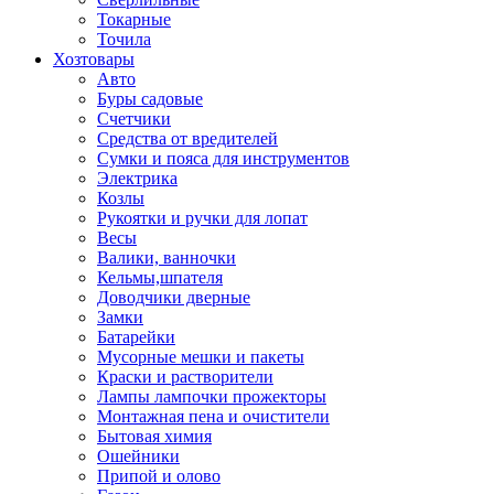
Токарные
Точила
Хозтовары
Авто
Буры садовые
Счетчики
Средства от вредителей
Сумки и пояса для инструментов
Электрика
Козлы
Рукоятки и ручки для лопат
Весы
Валики, ванночки
Кельмы,шпателя
Доводчики дверные
Замки
Батарейки
Мусорные мешки и пакеты
Краски и растворители
Лампы лампочки прожекторы
Монтажная пена и очистители
Бытовая химия
Ошейники
Припой и олово