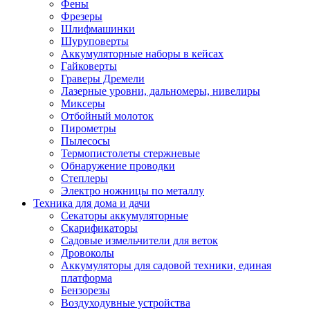
Фены
Фрезеры
Шлифмашинки
Шуруповерты
Аккумуляторные наборы в кейсах
Гайковерты
Граверы Дремели
Лазерные уровни, дальномеры, нивелиры
Миксеры
Отбойный молоток
Пирометры
Пылесосы
Термопистолеты стержневые
Обнаружение проводки
Степлеры
Электро ножницы по металлу
Техника для дома и дачи
Секаторы аккумуляторные
Скарификаторы
Садовые измельчители для веток
Дровоколы
Аккумуляторы для садовой техники, единая
платформа
Бензорезы
Воздуходувные устройства