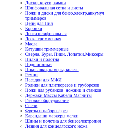
Диски, круги, камни
Шлифовальная сетка и листы
Ножи и диски для бензо,электр,аккумул
триммеров
Цепи для Пил
Коронки
Лента шлифовальная
Леска триммерная
Масла
Катушки триммерные
Сверла, Буры, Пики, Лопатки,Миксеры
Пилки и полотна
Подшипники
Покрышки, камеры, колеса
Ремни
Насадки для МФИ
Ролики для плиткорезов и труборезов
Ножи для рубанков, ножниц и станков
Держаки Массы Кабели Магниты
Газовое оборудование
Свечи
Фрезы и наборы фрез
Карандаши маркеры мелки
Шины и полотна для бензоэлектропил
Лезвия для концелярского ножа