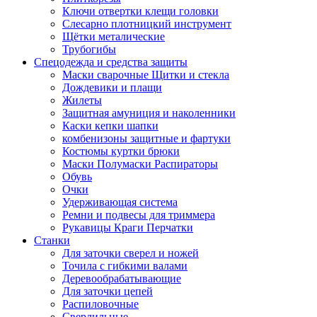
Ключи отвертки клещи головки
Слесарно плотницкий инструмент
Щётки металические
Трубогибы
Спецодежда и средства защиты
Маски сварочные Щитки и стекла
Дождевики и плащи
Жилеты
Защитная амуниция и наколенники
Каски кепки шапки
комбенизоны защитные и фартуки
Костюмы куртки брюки
Маски Полумаски Распираторы
Обувь
Очки
Удерживающая система
Ремни и подвесы для триммера
Рукавицы Краги Перчатки
Станки
Для заточки сверел и ножей
Точила с гибкими валами
Деревообрабатывающие
Для заточки цепей
Распиловочные
Сверлильные