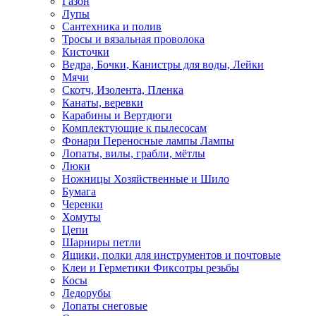
Газон
Лупы
Сантехника и полив
Тросы и вязальная проволока
Кисточки
Ведра, Бочки, Канистры для воды, Лейки
Мячи
Скотч, Изолента, Пленка
Канаты, веревки
Карабины и Вертдюги
Комплектующие к пылесосам
Фонари Переносные лампы Лампы
Лопаты, вилы, грабли, мётлы
Люки
Ножницы Хозяйственные и Шило
Бумага
Черенки
Хомуты
Цепи
Шарниры петли
Ящики, полки для инструментов и почтовые
Клеи и Герметики Фиксотры резьбы
Косы
Ледорубы
Лопаты снеговые