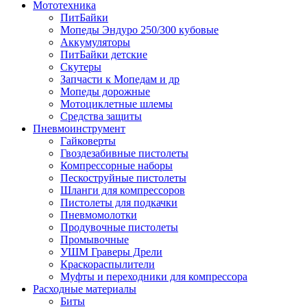
Мототехника
ПитБайки
Мопеды Эндуро 250/300 кубовые
Аккумуляторы
ПитБайки детские
Скутеры
Запчасти к Мопедам и др
Мопеды дорожные
Мотоциклетные шлемы
Средства защиты
Пневмоинструмент
Гайковерты
Гвоздезабивные пистолеты
Компрессорные наборы
Пескоструйные пистолеты
Шланги для компрессоров
Пистолеты для подкачки
Пневмомолотки
Продувочные пистолеты
Промывочные
УШМ Граверы Дрели
Краскораспылители
Муфты и переходники для компрессора
Расходные материалы
Биты