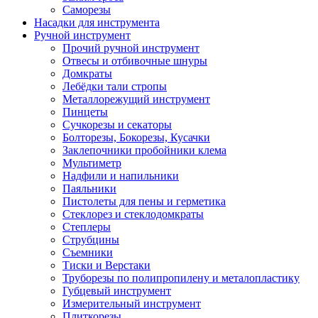
Саморезы
Насадки для инструмента
Ручной инструмент
Прочий ручной инструмент
Отвесы и отбивочные шнуры
Домкраты
Лебёдки тали стропы
Металлорежущий инструмент
Пинцеты
Сучкорезы и секаторы
Болторезы, Бокорезы, Кусачки
Заклепочники пробойники клема
Мультиметр
Надфили и напильники
Паяльники
Пистолеты для пены и герметика
Стеклорез и стеклодомкраты
Степлеры
Струбцины
Съемники
Тиски и Верстаки
Труборезы по полипропилену и металопластику
Губцевый инструмент
Измерительный инструмент
Плиткорезы