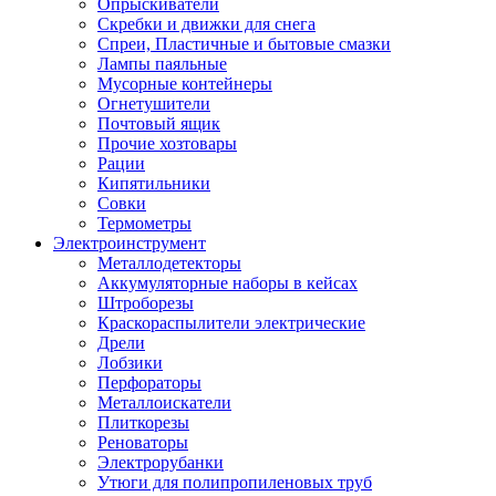
Опрыскиватели
Скребки и движки для снега
Спреи, Пластичные и бытовые смазки
Лампы паяльные
Мусорные контейнеры
Огнетушители
Почтовый ящик
Прочие хозтовары
Рации
Кипятильники
Совки
Термометры
Электроинструмент
Металлодетекторы
Аккумуляторные наборы в кейсах
Штроборезы
Краскораспылители электрические
Дрели
Лобзики
Перфораторы
Металлоискатели
Плиткорезы
Реноваторы
Электрорубанки
Утюги для полипропиленовых труб