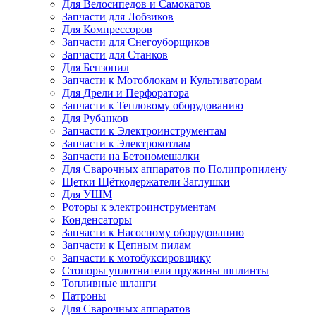
Для Велосипедов и Самокатов
Запчасти для Лобзиков
Для Компрессоров
Запчасти для Снегоуборщиков
Запчасти для Станков
Для Бензопил
Запчасти к Мотоблокам и Культиваторам
Для Дрели и Перфоратора
Запчасти к Тепловому оборудованию
Для Рубанков
Запчасти к Электроинструментам
Запчасти к Электрокотлам
Запчасти на Бетономешалки
Для Сварочных аппаратов по Полипропилену
Щетки Щёткодержатели Заглушки
Для УШМ
Роторы к электроинструментам
Конденсаторы
Запчасти к Насосному оборудованию
Запчасти к Цепным пилам
Запчасти к мотобуксировщику
Стопоры уплотнители пружины шплинты
Топливные шланги
Патроны
Для Сварочных аппаратов