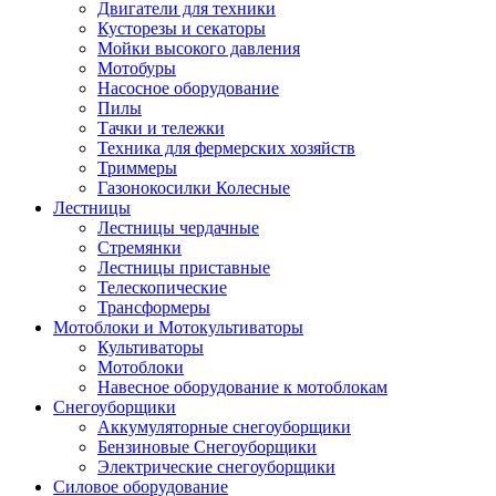
Двигатели для техники
Кусторезы и секаторы
Мойки высокого давления
Мотобуры
Насосное оборудование
Пилы
Тачки и тележки
Техника для фермерских хозяйств
Триммеры
Газонокосилки Колесные
Лестницы
Лестницы чердачные
Стремянки
Лестницы приставные
Телескопические
Трансформеры
Мотоблоки и Мотокультиваторы
Культиваторы
Мотоблоки
Навесное оборудование к мотоблокам
Снегоуборщики
Аккумуляторные снегоуборщики
Бензиновые Снегоуборщики
Электрические снегоуборщики
Силовое оборудование