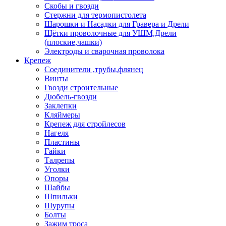
Скобы и гвозди
Стержни для термопистолета
Шарошки и Насадки для Гравера и Дрели
Щётки проволочные для УШМ,Дрели
(плоские,чашки)
Электроды и сварочная проволока
Крепеж
Соединители ,трубы,флянец
Винты
Гвозди строительные
Дюбель-гвозди
Заклепки
Кляймеры
Крепеж для стройлесов
Нагеля
Пластины
Гайки
Талрепы
Уголки
Опоры
Шайбы
Шпильки
Шурупы
Болты
Зажим троса