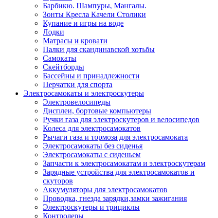
Барбикю. Шампуры, Мангалы.
Зонты Кресла Качели Столики
Купание и игры на воде
Лодки
Матрасы и кровати
Палки для скандинавской хотьбы
Самокаты
Скейтборды
Бассейны и принадлежности
Перчатки для спорта
Электросамокаты и электроскутеры
Электровелосипеды
Дисплеи, бортовые компьютеры
Ручки газа для электроскутеров и велосипедов
Колеса для электросамокатов
Рычаги газа и тормоза для электросамоката
Электросамокаты без сиденья
Электросамокаты с сиденьем
Запчасти к электросамокатам и электроскутерам
Зарядные устройства для электросамокатов и
скуторов
Аккумуляторы для электросамокатов
Проводка, гнезда зарядки,замки зажигания
Электроскутеры и трициклы
Контролеры