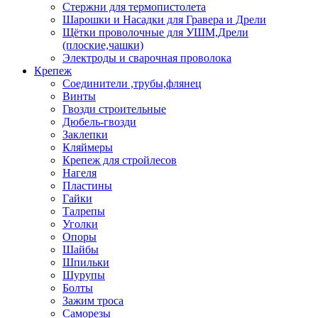
Стержни для термопистолета
Шарошки и Насадки для Гравера и Дрели
Щётки проволочные для УШМ,Дрели
(плоские,чашки)
Электроды и сварочная проволока
Крепеж
Соединители ,трубы,флянец
Винты
Гвозди строительные
Дюбель-гвозди
Заклепки
Кляймеры
Крепеж для стройлесов
Нагеля
Пластины
Гайки
Талрепы
Уголки
Опоры
Шайбы
Шпильки
Шурупы
Болты
Зажим троса
Саморезы