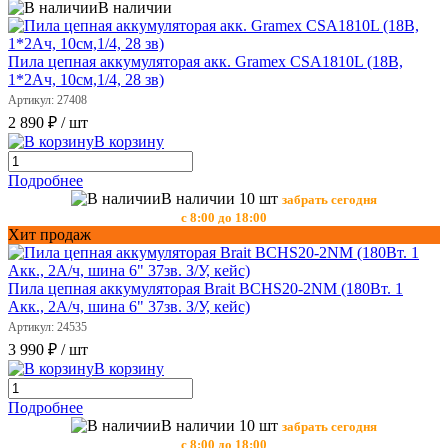
В наличии
Пила цепная аккумуляторая акк. Gramex CSA1810L (18В,
1*2Ач, 10см,1/4, 28 зв)
Артикул: 27408
2 890 ₽
/ шт
В корзину
Подробнее
В наличии 10 шт
забрать сегодня
с 8:00 до 18:00
Хит продаж
Пила цепная аккумуляторая Brait BCHS20-2NM (180Вт. 1
Акк., 2А/ч, шина 6" 37зв. З/У, кейс)
Артикул: 24535
3 990 ₽
/ шт
В корзину
Подробнее
В наличии 10 шт
забрать сегодня
с 8:00 до 18:00