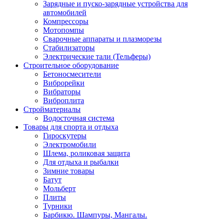
Зарядные и пуско-зарядные устройства для
автомобилей
Компрессоры
Мотопомпы
Сварочные аппараты и плазморезы
Стабилизаторы
Электрические тали (Тельферы)
Строительное оборудование
Бетоносмесители
Виброрейки
Вибраторы
Виброплита
Стройматериалы
Водосточная система
Товары для спорта и отдыха
Гироскутеры
Электромобили
Шлема, роликовая защита
Для отдыха и рыбалки
Зимние товары
Батут
Мольберт
Плиты
Турники
Барбикю. Шампуры, Мангалы.