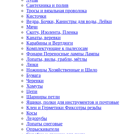
Сантехника и полив
Тросы и вязальная проволока
Кисточки
Ведра, Бочки, Канистры для воды, Лейки
Мячи
Скотч, Изолента, Пленка
Канаты, веревки
Карабины и Вертдюги
Комплектующие к пылесосам
Фонари Переносные лампы Лампы
Лопаты, вилы, грабли, мётлы
Люки
Ножницы Хозяйственные и Шило
Бумага
Черенки
Хомуты
Цепи
Шарниры петли
Ящики, полки для инструментов и почтовые
Клеи и Герметики Фиксотры резьбы
Косы
Ледорубы
Лопаты снеговые
Опрыскиватели