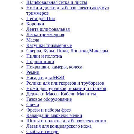
Шлифовальная сетка и листы
Ножи и диски для бензо,электр,аккумул
триммеров
Цепи для Пил
Коронки
Лента шлифовальная
Леска триммерная
Масла
Катушки триммерные
Сверла, Буры, Пики, Лопатки,Миксеры
Пилки и полотна
Подшипники
Покрышки, камеры, колеса
Ремни
Насадки для МФИ
Ролики для плиткорезов и труборезов
Ножи для рубанков, ножниц и станков
Держаки Массы Кабели Магниты
Газовое оборудование
Свечи
Фрезы и наборы фрез
Карандаши маркеры мелки
Шины и полотна для бензоэлектропил
Лезвия для концелярского ножа
Скобы и гвозди