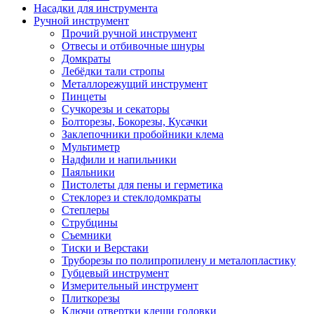
Насадки для инструмента
Ручной инструмент
Прочий ручной инструмент
Отвесы и отбивочные шнуры
Домкраты
Лебёдки тали стропы
Металлорежущий инструмент
Пинцеты
Сучкорезы и секаторы
Болторезы, Бокорезы, Кусачки
Заклепочники пробойники клема
Мультиметр
Надфили и напильники
Паяльники
Пистолеты для пены и герметика
Стеклорез и стеклодомкраты
Степлеры
Струбцины
Съемники
Тиски и Верстаки
Труборезы по полипропилену и металопластику
Губцевый инструмент
Измерительный инструмент
Плиткорезы
Ключи отвертки клещи головки