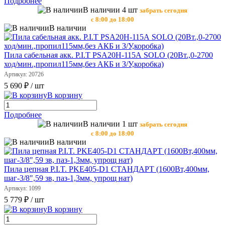
Подробнее
В наличии 4 шт
забрать сегодня
с 8:00 до 18:00
В наличии
Пила сабельная акк. P.I.T PSA20Н-115А SOLO (20Вт.,0-2700
ход/мин.,пропил115мм,без АКБ и З/У,коробка)
Артикул: 20726
5 690 ₽
/ шт
В корзину
Подробнее
В наличии 1 шт
забрать сегодня
с 8:00 до 18:00
В наличии
Пила цепная P.I.T. PKE405-D1 СТАНДАРТ (1600Вт,400мм,
шаг-3/8",59 зв, паз-1,3мм, упрощ нат)
Артикул: 1099
5 779 ₽
/ шт
В корзину