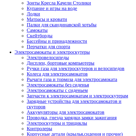
Зонты Кресла Качели Столики
Купание и игры на воде
Лодки
Матрасы и кровати
Палки для скандинавской хотьбы
Самокаты
Скейтборды
Бассейны и принадлежности
Перчатки для спорта
Электросамокаты и электроскутеры
Электровелосипеды
Дисплеи, бортовые компьютеры
Ручки газа для электроскутеров и велосипедов
Колеса для электросамокатов
Рычаги газа и тормоза для электросамоката
Электросамокаты без сиденья
Электросамокаты с сиденьем
Запчасти к электросамокатам и электроскутерам
Зарядные устройства для электросамокатов и
скуторов
Аккумуляторы для электросамокатов
Проводка, гнезда зарядки,замки зажигания
Электроскутеры и трициклы
Контролеры
Корпусные детали (крылья,сидения и прочие)