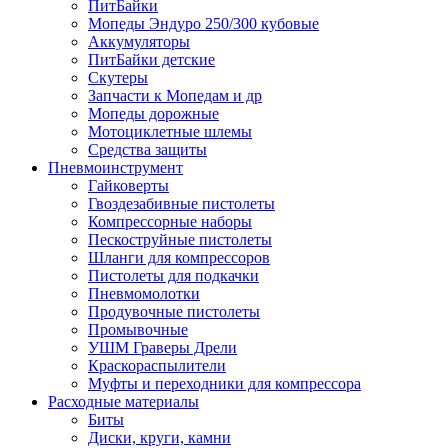
ПитБайки
Мопеды Эндуро 250/300 кубовые
Аккумуляторы
ПитБайки детские
Скутеры
Запчасти к Мопедам и др
Мопеды дорожные
Мотоциклетные шлемы
Средства защиты
Пневмоинструмент
Гайковерты
Гвоздезабивные пистолеты
Компрессорные наборы
Пескоструйные пистолеты
Шланги для компрессоров
Пистолеты для подкачки
Пневмомолотки
Продувочные пистолеты
Промывочные
УШМ Граверы Дрели
Краскораспылители
Муфты и переходники для компрессора
Расходные материалы
Биты
Диски, круги, камни