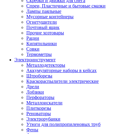
Скребки и движки для снега
Спреи, Пластичные и бытовые смазки
Лампы паяльные
Мусорные контейнеры
Огнетушители
Почтовый ящик
Прочие хозтовары
Рации
Кипятильники
Совки
Термометры
Электроинструмент
Металлодетекторы
Аккумуляторные наборы в кейсах
Штроборезы
Краскораспылители электрические
Дрели
Лобзики
Перфораторы
Металлоискатели
Плиткорезы
Реноваторы
Электрорубанки
Утюги для полипропиленовых труб
Фены