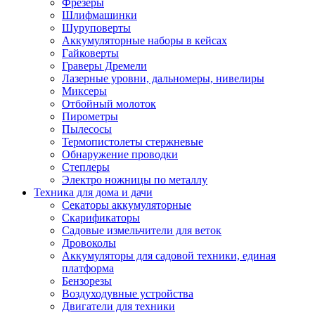
Фрезеры
Шлифмашинки
Шуруповерты
Аккумуляторные наборы в кейсах
Гайковерты
Граверы Дремели
Лазерные уровни, дальномеры, нивелиры
Миксеры
Отбойный молоток
Пирометры
Пылесосы
Термопистолеты стержневые
Обнаружение проводки
Степлеры
Электро ножницы по металлу
Техника для дома и дачи
Секаторы аккумуляторные
Скарификаторы
Садовые измельчители для веток
Дровоколы
Аккумуляторы для садовой техники, единая
платформа
Бензорезы
Воздуходувные устройства
Двигатели для техники