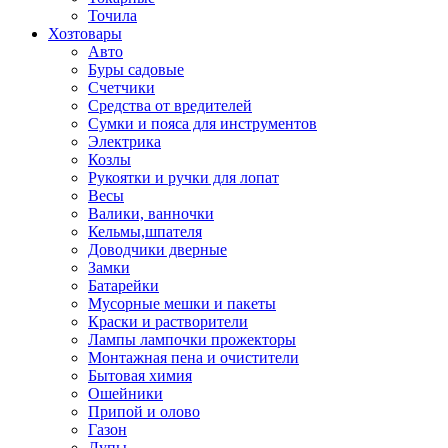
Точила
Хозтовары
Авто
Буры садовые
Счетчики
Средства от вредителей
Сумки и пояса для инструментов
Электрика
Козлы
Рукоятки и ручки для лопат
Весы
Валики, ванночки
Кельмы,шпателя
Доводчики дверные
Замки
Батарейки
Мусорные мешки и пакеты
Краски и растворители
Лампы лампочки прожекторы
Монтажная пена и очистители
Бытовая химия
Ошейники
Припой и олово
Газон
Лупы