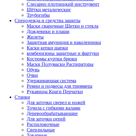
Слесарно плотницкий инструмент
Щётки металические
Трубогибы
Спецодежда и средства защиты
Маски сварочные Щитки и стекла
Дождевики и плащи
Жилеты
Защитная амуниция и наколенники
Каски кепки шапки
комбенизоны защитные и фартуки
Костюмы куртки брюки
Маски Полумаски Распираторы
Обувь
Очки
Удерживающая система
Ремни и подвесы для триммера
Рукавицы Краги Перчатки
Станки
Для заточки сверел и ножей
Точила с гибкими валами
Деревообрабатывающие
Для заточки цепей
Распиловочные
Сверлильные
Токарные