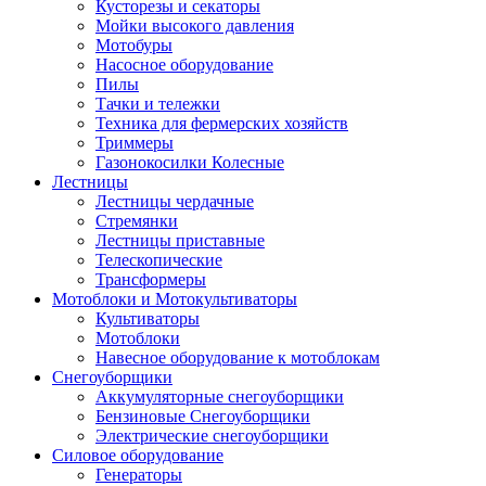
Кусторезы и секаторы
Мойки высокого давления
Мотобуры
Насосное оборудование
Пилы
Тачки и тележки
Техника для фермерских хозяйств
Триммеры
Газонокосилки Колесные
Лестницы
Лестницы чердачные
Стремянки
Лестницы приставные
Телескопические
Трансформеры
Мотоблоки и Мотокультиваторы
Культиваторы
Мотоблоки
Навесное оборудование к мотоблокам
Снегоуборщики
Аккумуляторные снегоуборщики
Бензиновые Снегоуборщики
Электрические снегоуборщики
Силовое оборудование
Генераторы