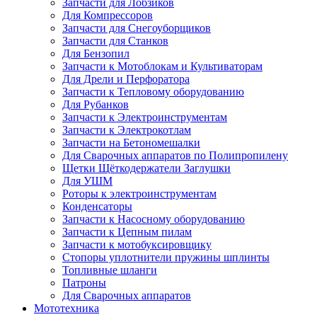
Запчасти для Лобзиков
Для Компрессоров
Запчасти для Снегоуборщиков
Запчасти для Станков
Для Бензопил
Запчасти к Мотоблокам и Культиваторам
Для Дрели и Перфоратора
Запчасти к Тепловому оборудованию
Для Рубанков
Запчасти к Электроинструментам
Запчасти к Электрокотлам
Запчасти на Бетономешалки
Для Сварочных аппаратов по Полипропилену
Щетки Щёткодержатели Заглушки
Для УШМ
Роторы к электроинструментам
Конденсаторы
Запчасти к Насосному оборудованию
Запчасти к Цепным пилам
Запчасти к мотобуксировщику
Стопоры уплотнители пружины шплинты
Топливные шланги
Патроны
Для Сварочных аппаратов
Мототехника