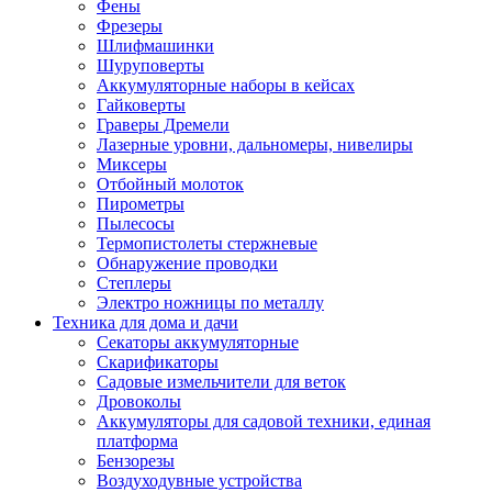
Фены
Фрезеры
Шлифмашинки
Шуруповерты
Аккумуляторные наборы в кейсах
Гайковерты
Граверы Дремели
Лазерные уровни, дальномеры, нивелиры
Миксеры
Отбойный молоток
Пирометры
Пылесосы
Термопистолеты стержневые
Обнаружение проводки
Степлеры
Электро ножницы по металлу
Техника для дома и дачи
Секаторы аккумуляторные
Скарификаторы
Садовые измельчители для веток
Дровоколы
Аккумуляторы для садовой техники, единая
платформа
Бензорезы
Воздуходувные устройства