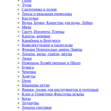
Газон
Лупы
Сантехника и полив
Тросы и вязальная проволока
Кисточки
Ведра, Бочки, Канистры для воды, Лейки
Мячи
Скотч, Изолента, Пленка
Канаты, веревки
Карабины и Вертдюги
Комплектующие к пылесосам
Фонари Переносные лампы Лампы
Лопаты, вилы, грабли, мётлы
Люки
Ножницы Хозяйственные и Шило
Бумага
Черенки
Хомуты
Цепи
Шарниры петли
Ящики, полки для инструментов и почтовые
Клеи и Герметики Фиксотры резьбы
Косы
Ледорубы
Лопаты снеговые