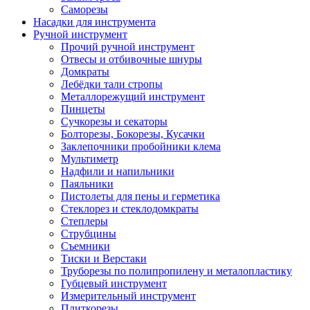
Саморезы
Насадки для инструмента
Ручной инструмент
Прочий ручной инструмент
Отвесы и отбивочные шнуры
Домкраты
Лебёдки тали стропы
Металлорежущий инструмент
Пинцеты
Сучкорезы и секаторы
Болторезы, Бокорезы, Кусачки
Заклепочники пробойники клема
Мультиметр
Надфили и напильники
Паяльники
Пистолеты для пены и герметика
Стеклорез и стеклодомкраты
Степлеры
Струбцины
Съемники
Тиски и Верстаки
Труборезы по полипропилену и металопластику
Губцевый инструмент
Измерительный инструмент
Плиткорезы