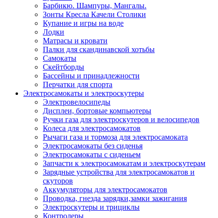
Барбикю. Шампуры, Мангалы.
Зонты Кресла Качели Столики
Купание и игры на воде
Лодки
Матрасы и кровати
Палки для скандинавской хотьбы
Самокаты
Скейтборды
Бассейны и принадлежности
Перчатки для спорта
Электросамокаты и электроскутеры
Электровелосипеды
Дисплеи, бортовые компьютеры
Ручки газа для электроскутеров и велосипедов
Колеса для электросамокатов
Рычаги газа и тормоза для электросамоката
Электросамокаты без сиденья
Электросамокаты с сиденьем
Запчасти к электросамокатам и электроскутерам
Зарядные устройства для электросамокатов и
скуторов
Аккумуляторы для электросамокатов
Проводка, гнезда зарядки,замки зажигания
Электроскутеры и трициклы
Контролеры