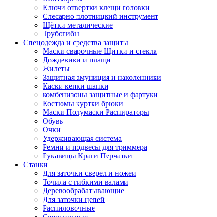
Ключи отвертки клещи головки
Слесарно плотницкий инструмент
Щётки металические
Трубогибы
Спецодежда и средства защиты
Маски сварочные Щитки и стекла
Дождевики и плащи
Жилеты
Защитная амуниция и наколенники
Каски кепки шапки
комбенизоны защитные и фартуки
Костюмы куртки брюки
Маски Полумаски Распираторы
Обувь
Очки
Удерживающая система
Ремни и подвесы для триммера
Рукавицы Краги Перчатки
Станки
Для заточки сверел и ножей
Точила с гибкими валами
Деревообрабатывающие
Для заточки цепей
Распиловочные
Сверлильные