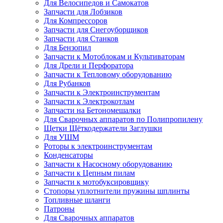
Для Велосипедов и Самокатов
Запчасти для Лобзиков
Для Компрессоров
Запчасти для Снегоуборщиков
Запчасти для Станков
Для Бензопил
Запчасти к Мотоблокам и Культиваторам
Для Дрели и Перфоратора
Запчасти к Тепловому оборудованию
Для Рубанков
Запчасти к Электроинструментам
Запчасти к Электрокотлам
Запчасти на Бетономешалки
Для Сварочных аппаратов по Полипропилену
Щетки Щёткодержатели Заглушки
Для УШМ
Роторы к электроинструментам
Конденсаторы
Запчасти к Насосному оборудованию
Запчасти к Цепным пилам
Запчасти к мотобуксировщику
Стопоры уплотнители пружины шплинты
Топливные шланги
Патроны
Для Сварочных аппаратов