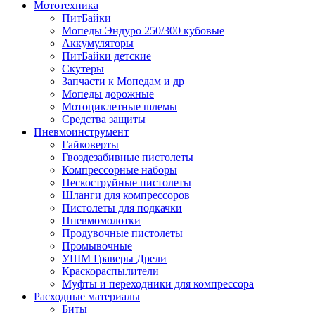
Мототехника
ПитБайки
Мопеды Эндуро 250/300 кубовые
Аккумуляторы
ПитБайки детские
Скутеры
Запчасти к Мопедам и др
Мопеды дорожные
Мотоциклетные шлемы
Средства защиты
Пневмоинструмент
Гайковерты
Гвоздезабивные пистолеты
Компрессорные наборы
Пескоструйные пистолеты
Шланги для компрессоров
Пистолеты для подкачки
Пневмомолотки
Продувочные пистолеты
Промывочные
УШМ Граверы Дрели
Краскораспылители
Муфты и переходники для компрессора
Расходные материалы
Биты