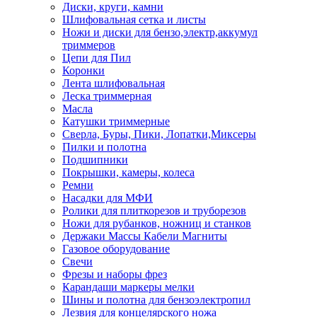
Диски, круги, камни
Шлифовальная сетка и листы
Ножи и диски для бензо,электр,аккумул
триммеров
Цепи для Пил
Коронки
Лента шлифовальная
Леска триммерная
Масла
Катушки триммерные
Сверла, Буры, Пики, Лопатки,Миксеры
Пилки и полотна
Подшипники
Покрышки, камеры, колеса
Ремни
Насадки для МФИ
Ролики для плиткорезов и труборезов
Ножи для рубанков, ножниц и станков
Держаки Массы Кабели Магниты
Газовое оборудование
Свечи
Фрезы и наборы фрез
Карандаши маркеры мелки
Шины и полотна для бензоэлектропил
Лезвия для концелярского ножа