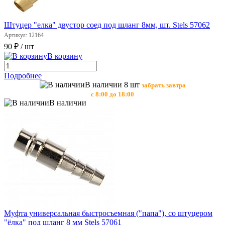
Штуцер "елка" двустор соед под шланг 8мм, шт. Stels 57062
Артикул: 12164
90 ₽
/ шт
В корзину
Подробнее
В наличии 8 шт
забрать завтра
с 8:00 до 18:00
В наличии
Муфта универсальная быстросъемная ("папа"), со штуцером
"ёлка" под шланг 8 мм Stels 57061