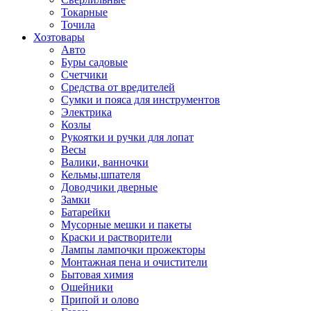
Токарные
Точила
Хозтовары
Авто
Буры садовые
Счетчики
Средства от вредителей
Сумки и пояса для инструментов
Электрика
Козлы
Рукоятки и ручки для лопат
Весы
Валики, ванночки
Кельмы,шпателя
Доводчики дверные
Замки
Батарейки
Мусорные мешки и пакеты
Краски и растворители
Лампы лампочки прожекторы
Монтажная пена и очистители
Бытовая химия
Ошейники
Припой и олово