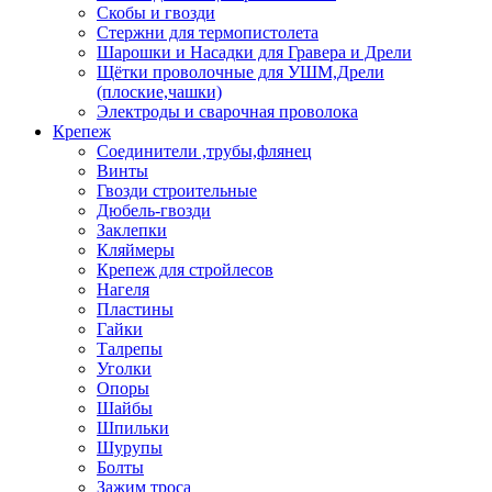
Скобы и гвозди
Стержни для термопистолета
Шарошки и Насадки для Гравера и Дрели
Щётки проволочные для УШМ,Дрели
(плоские,чашки)
Электроды и сварочная проволока
Крепеж
Соединители ,трубы,флянец
Винты
Гвозди строительные
Дюбель-гвозди
Заклепки
Кляймеры
Крепеж для стройлесов
Нагеля
Пластины
Гайки
Талрепы
Уголки
Опоры
Шайбы
Шпильки
Шурупы
Болты
Зажим троса