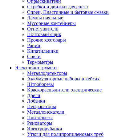
Опрыскиватели
Скребки и движки для снега
Спреи, Пластичные и бытовые смазки
Лампы паяльные
Мусорные контейнеры
Огнетушители
Почтовый ящик
Прочие хозтовары
Рации
Кипятильники
Совки
Термометры
Электроинструмент
Металлодетекторы
Аккумуляторные наборы в кейсах
Штроборезы
Краскораспылители электрические
Дрели
Лобзики
Перфораторы
Металлоискатели
Плиткорезы
Реноваторы
Электрорубанки
Утюги для полипропиленовых труб