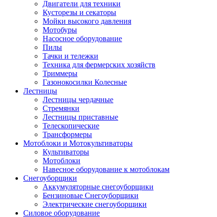
Двигатели для техники
Кусторезы и секаторы
Мойки высокого давления
Мотобуры
Насосное оборудование
Пилы
Тачки и тележки
Техника для фермерских хозяйств
Триммеры
Газонокосилки Колесные
Лестницы
Лестницы чердачные
Стремянки
Лестницы приставные
Телескопические
Трансформеры
Мотоблоки и Мотокультиваторы
Культиваторы
Мотоблоки
Навесное оборудование к мотоблокам
Снегоуборщики
Аккумуляторные снегоуборщики
Бензиновые Снегоуборщики
Электрические снегоуборщики
Силовое оборудование