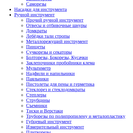
Саморезы
Насадки для инструмента
Ручной инструмент
Прочий ручной инструмент
Отвесы и отбивочные шнуры
Домкраты
Лебёдки тали стропы
Металлорежущий инструмент
Пинцеты
Сучкорезы и секаторы
Болторезы, Бокорезы, Кусачки
Заклепочники пробойники клема
Мультиметр
Надфили и напильники
Паяльники
Пистолеты для пены и герметика
Стеклорез и стеклодомкраты
Степлеры
Струбцины
Съемники
Тиски и Верстаки
Труборезы по полипропилену и металопластику
Губцевый инструмент
Измерительный инструмент
Плиткорезы