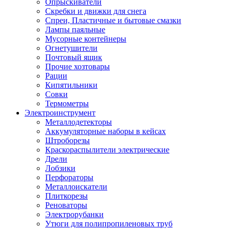
Опрыскиватели
Скребки и движки для снега
Спреи, Пластичные и бытовые смазки
Лампы паяльные
Мусорные контейнеры
Огнетушители
Почтовый ящик
Прочие хозтовары
Рации
Кипятильники
Совки
Термометры
Электроинструмент
Металлодетекторы
Аккумуляторные наборы в кейсах
Штроборезы
Краскораспылители электрические
Дрели
Лобзики
Перфораторы
Металлоискатели
Плиткорезы
Реноваторы
Электрорубанки
Утюги для полипропиленовых труб