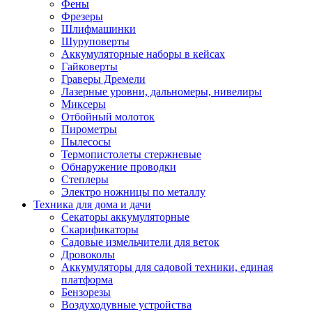
Фены
Фрезеры
Шлифмашинки
Шуруповерты
Аккумуляторные наборы в кейсах
Гайковерты
Граверы Дремели
Лазерные уровни, дальномеры, нивелиры
Миксеры
Отбойный молоток
Пирометры
Пылесосы
Термопистолеты стержневые
Обнаружение проводки
Степлеры
Электро ножницы по металлу
Техника для дома и дачи
Секаторы аккумуляторные
Скарификаторы
Садовые измельчители для веток
Дровоколы
Аккумуляторы для садовой техники, единая
платформа
Бензорезы
Воздуходувные устройства