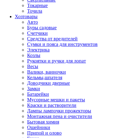
Токарные
Точила
Хозтовары
Авто
Буры садовые
Счетчики
Средства от вредителей
Сумки и пояса для инструментов
Электрика
Козлы
Рукоятки и ручки для лопат
Весы
Валики, ванночки
Кельмы,шпателя
Доводчики дверные
Замки
Батарейки
Мусорные мешки и пакеты
Краски и растворители
Лампы лампочки прожекторы
Монтажная пена и очистители
Бытовая химия
Ошейники
Припой и олово