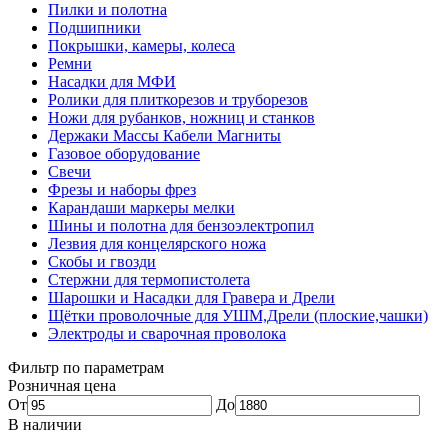
Пилки и полотна
Подшипники
Покрышки, камеры, колеса
Ремни
Насадки для МФИ
Ролики для плиткорезов и труборезов
Ножи для рубанков, ножниц и станков
Держаки Массы Кабели Магниты
Газовое оборудование
Свечи
Фрезы и наборы фрез
Карандаши маркеры мелки
Шины и полотна для бензоэлектропил
Лезвия для концелярского ножа
Скобы и гвозди
Стержни для термопистолета
Шарошки и Насадки для Гравера и Дрели
Щётки проволочные для УШМ,Дрели (плоские,чашки)
Электроды и сварочная проволока
Фильтр по параметрам
Розничная цена
От
До
В наличии