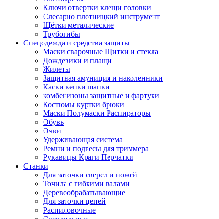
Ключи отвертки клещи головки
Слесарно плотницкий инструмент
Щётки металические
Трубогибы
Спецодежда и средства защиты
Маски сварочные Щитки и стекла
Дождевики и плащи
Жилеты
Защитная амуниция и наколенники
Каски кепки шапки
комбенизоны защитные и фартуки
Костюмы куртки брюки
Маски Полумаски Распираторы
Обувь
Очки
Удерживающая система
Ремни и подвесы для триммера
Рукавицы Краги Перчатки
Станки
Для заточки сверел и ножей
Точила с гибкими валами
Деревообрабатывающие
Для заточки цепей
Распиловочные
Сверлильные