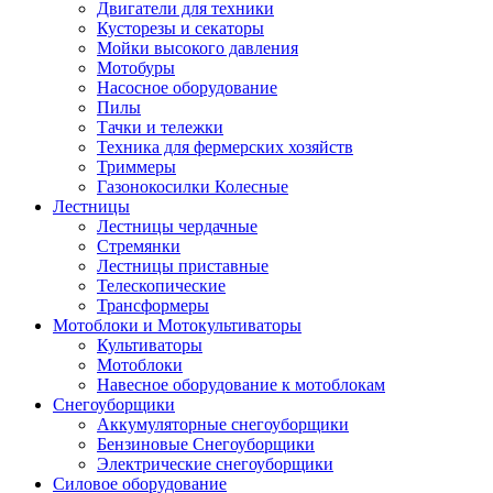
Двигатели для техники
Кусторезы и секаторы
Мойки высокого давления
Мотобуры
Насосное оборудование
Пилы
Тачки и тележки
Техника для фермерских хозяйств
Триммеры
Газонокосилки Колесные
Лестницы
Лестницы чердачные
Стремянки
Лестницы приставные
Телескопические
Трансформеры
Мотоблоки и Мотокультиваторы
Культиваторы
Мотоблоки
Навесное оборудование к мотоблокам
Снегоуборщики
Аккумуляторные снегоуборщики
Бензиновые Снегоуборщики
Электрические снегоуборщики
Силовое оборудование