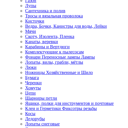
Газон
Лупы
Сантехника и полив
Тросы и вязальная проволока
Кисточки
Ведра, Бочки, Канистры для воды, Лейки
Мячи
Скотч, Изолента, Пленка
Канаты, веревки
Карабины и Вертдюги
Комплектующие к пылесосам
Фонари Переносные лампы Лампы
Лопаты, вилы, грабли, мётлы
Люки
Ножницы Хозяйственные и Шило
Бумага
Черенки
Хомуты
Цепи
Шарниры петли
Ящики, полки для инструментов и почтовые
Клеи и Герметики Фиксотры резьбы
Косы
Ледорубы
Лопаты снеговые