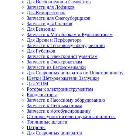
Для Велосипедов и Самокатов
Запчасти для Лобзиков
Для Компрессоров
Запчасти для Снегоуборщиков
Запчасти для Станков
Для Бензопил
Запчасти к Мотоблокам и Культиваторам
Для Дрели и Перфоратора
Запчасти к Тепловому оборудованию
Для Рубанков
Запчасти к Электроинструментам
Запчасти к Электрокотлам
Запчасти на Бетономешалки
Для Сварочных аппаратов по Полипропилену
Щетки Щёткодержатели Заглушки
Для УШМ
Роторы к электроинструментам
Конденсаторы
Запчасти к Насосному оборудованию
Запчасти к Цепным пилам
Запчасти к мотобуксировщику
Стопоры уплотнители пружины шплинты
Топливные шланги
Патроны
Для Сварочных аппаратов