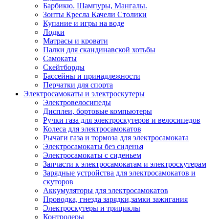
Барбикю. Шампуры, Мангалы.
Зонты Кресла Качели Столики
Купание и игры на воде
Лодки
Матрасы и кровати
Палки для скандинавской хотьбы
Самокаты
Скейтборды
Бассейны и принадлежности
Перчатки для спорта
Электросамокаты и электроскутеры
Электровелосипеды
Дисплеи, бортовые компьютеры
Ручки газа для электроскутеров и велосипедов
Колеса для электросамокатов
Рычаги газа и тормоза для электросамоката
Электросамокаты без сиденья
Электросамокаты с сиденьем
Запчасти к электросамокатам и электроскутерам
Зарядные устройства для электросамокатов и
скуторов
Аккумуляторы для электросамокатов
Проводка, гнезда зарядки,замки зажигания
Электроскутеры и трициклы
Контролеры