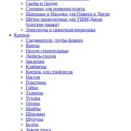
Скобы и гвозди
Стержни для термопистолета
Шарошки и Насадки для Гравера и Дрели
Щётки проволочные для УШМ,Дрели
(плоские,чашки)
Электроды и сварочная проволока
Крепеж
Соединители ,трубы,флянец
Винты
Гвозди строительные
Дюбель-гвозди
Заклепки
Кляймеры
Крепеж для стройлесов
Нагеля
Пластины
Гайки
Талрепы
Уголки
Опоры
Шайбы
Шпильки
Шурупы
Болты
Зажим троса