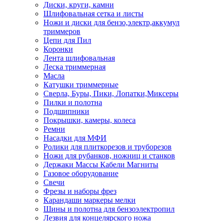
Диски, круги, камни
Шлифовальная сетка и листы
Ножи и диски для бензо,электр,аккумул
триммеров
Цепи для Пил
Коронки
Лента шлифовальная
Леска триммерная
Масла
Катушки триммерные
Сверла, Буры, Пики, Лопатки,Миксеры
Пилки и полотна
Подшипники
Покрышки, камеры, колеса
Ремни
Насадки для МФИ
Ролики для плиткорезов и труборезов
Ножи для рубанков, ножниц и станков
Держаки Массы Кабели Магниты
Газовое оборудование
Свечи
Фрезы и наборы фрез
Карандаши маркеры мелки
Шины и полотна для бензоэлектропил
Лезвия для концелярского ножа