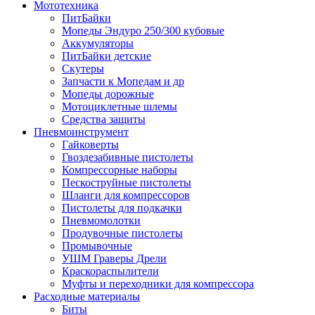
Мототехника
ПитБайки
Мопеды Эндуро 250/300 кубовые
Аккумуляторы
ПитБайки детские
Скутеры
Запчасти к Мопедам и др
Мопеды дорожные
Мотоциклетные шлемы
Средства защиты
Пневмоинструмент
Гайковерты
Гвоздезабивные пистолеты
Компрессорные наборы
Пескоструйные пистолеты
Шланги для компрессоров
Пистолеты для подкачки
Пневмомолотки
Продувочные пистолеты
Промывочные
УШМ Граверы Дрели
Краскораспылители
Муфты и переходники для компрессора
Расходные материалы
Биты