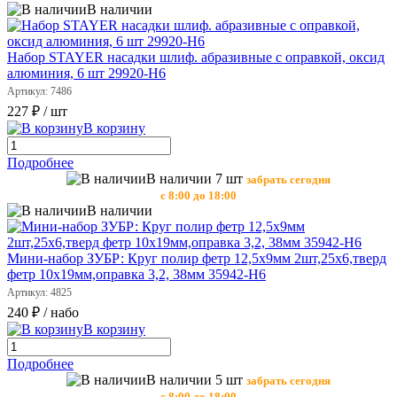
В наличии
Набор STAYER насадки шлиф. абразивные с оправкой, оксид
алюминия, 6 шт 29920-Н6
Артикул: 7486
227 ₽
/ шт
В корзину
Подробнее
В наличии 7 шт
забрать сегодня
с 8:00 до 18:00
В наличии
Мини-набор ЗУБР: Круг полир фетр 12,5х9мм 2шт,25х6,тверд
фетр 10х19мм,оправка 3,2, 38мм 35942-Н6
Артикул: 4825
240 ₽
/ набо
В корзину
Подробнее
В наличии 5 шт
забрать сегодня
с 8:00 до 18:00