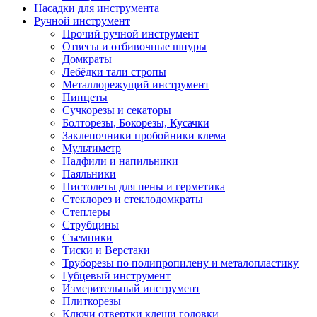
Насадки для инструмента
Ручной инструмент
Прочий ручной инструмент
Отвесы и отбивочные шнуры
Домкраты
Лебёдки тали стропы
Металлорежущий инструмент
Пинцеты
Сучкорезы и секаторы
Болторезы, Бокорезы, Кусачки
Заклепочники пробойники клема
Мультиметр
Надфили и напильники
Паяльники
Пистолеты для пены и герметика
Стеклорез и стеклодомкраты
Степлеры
Струбцины
Съемники
Тиски и Верстаки
Труборезы по полипропилену и металопластику
Губцевый инструмент
Измерительный инструмент
Плиткорезы
Ключи отвертки клещи головки