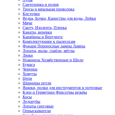
Сантехника и полив
Тросы и вязальная проволока
Кисточки
Ведра, Бочки, Канистры для воды, Лейки
Мячи
Скотч, Изолента, Пленка
Канаты, веревки
Карабины и Вертдюги
Комплектующие к пылесосам
Фонари Переносные лампы Лампы
Лопаты, вилы, грабли, мётлы
Люки
Ножницы Хозяйственные и Шило
Бумага
Черенки
Хомуты
Цепи
Шарниры петли
Ящики, полки для инструментов и почтовые
Клеи и Герметики Фиксотры резьбы
Косы
Ледорубы
Лопаты снеговые
Опрыскиватели