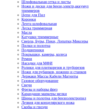
Шлифовальная сетка и листы
Ножи и диски для бензо,электр,аккумул
триммеров
Цепи для Пил
Коронки
Лента шлифовальная
Леска триммерная
Масла
Катушки триммерные
Сверла, Буры, Пики, Лопатки,Миксеры
Пилки и полотна
Подшипники
Покрышки, камеры, колеса
Ремни
Насадки для МФИ
Ролики для плиткорезов и труборезов
Ножи для рубанков, ножниц и станков
Держаки Массы Кабели Магниты
Газовое оборудование
Свечи
Фрезы и наборы фрез
Карандаши маркеры мелки
Шины и полотна для бензоэлектропил
Лезвия для концелярского ножа
Скобы и гвозди