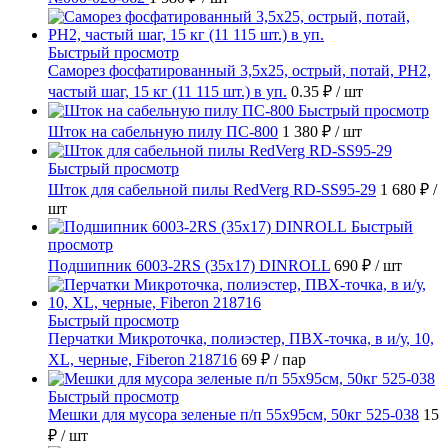
Быстрый просмотр
Саморез фосфатированный 3,5х25, острый, потай, РН2,
частый шаг, 15 кг (11 115 шт.) в уп.
0.35 ₽
/ шт
Быстрый просмотр
Шток на сабельную пилу ПС-800
1 380 ₽
/ шт
Быстрый просмотр
Шток для сабельной пилы RedVerg RD-SS95-29
1 680 ₽
/
шт
Быстрый
просмотр
Подшипник 6003-2RS (35х17) DINROLL
690 ₽
/ шт
Быстрый просмотр
Перчатки Микроточка, полиэстер, ПВХ-точка, в и/у, 10,
ХL, черные, Fiberon 218716
69 ₽
/ пар
Быстрый просмотр
Мешки для мусора зеленые п/п 55х95см, 50кг 525-038
15
₽
/ шт