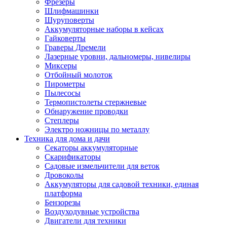
Фрезеры
Шлифмашинки
Шуруповерты
Аккумуляторные наборы в кейсах
Гайковерты
Граверы Дремели
Лазерные уровни, дальномеры, нивелиры
Миксеры
Отбойный молоток
Пирометры
Пылесосы
Термопистолеты стержневые
Обнаружение проводки
Степлеры
Электро ножницы по металлу
Техника для дома и дачи
Секаторы аккумуляторные
Скарификаторы
Садовые измельчители для веток
Дровоколы
Аккумуляторы для садовой техники, единая
платформа
Бензорезы
Воздуходувные устройства
Двигатели для техники