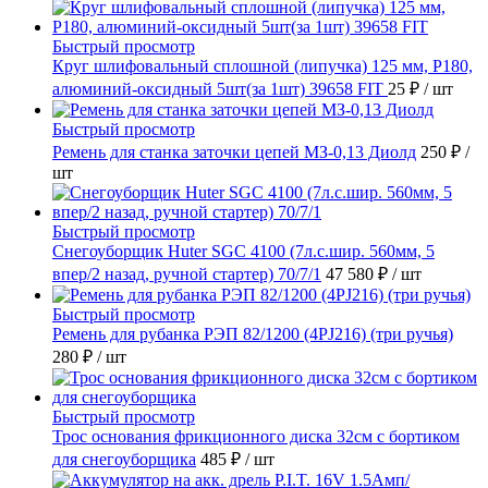
Быстрый просмотр
Круг шлифовальный сплошной (липучка) 125 мм, Р180,
алюминий-оксидный 5шт(за 1шт) 39658 FIT
25 ₽
/ шт
Быстрый просмотр
Ремень для станка заточки цепей МЗ-0,13 Диолд
250 ₽
/
шт
Быстрый просмотр
Снегоуборщик Huter SGC 4100 (7л.с.шир. 560мм, 5
впер/2 назад, ручной стартер) 70/7/1
47 580 ₽
/ шт
Быстрый просмотр
Ремень для рубанка РЭП 82/1200 (4PJ216) (три ручья)
280 ₽
/ шт
Быстрый просмотр
Трос основания фрикционного диска 32см с бортиком
для снегоуборщика
485 ₽
/ шт