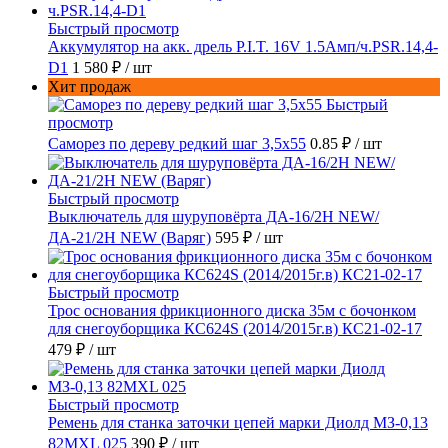
Быстрый просмотр
Аккумулятор на акк. дрель P.I.T. 16V 1.5Амп/ч.PSR.14,4-
D1
1 580 ₽
/ шт
Хит продаж
Быстрый
просмотр
Саморез по дереву редкий шаг 3,5х55
0.85 ₽
/ шт
Быстрый просмотр
Выключатель для шуруповёрта ДА-16/2Н NEW/
ДА-21/2Н NEW (Варяг)
595 ₽
/ шт
Быстрый просмотр
Трос основания фрикционного диска 35м с бочонком
для снегоуборщика КС624S (2014/2015г.в) КС21-02-17
479 ₽
/ шт
Быстрый просмотр
Ремень для станка заточки цепей марки Диолд МЗ-0,13
82MXL 025
390 ₽
/ шт