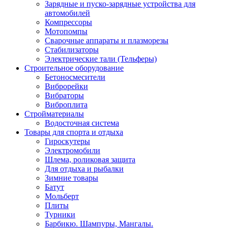
Зарядные и пуско-зарядные устройства для
автомобилей
Компрессоры
Мотопомпы
Сварочные аппараты и плазморезы
Стабилизаторы
Электрические тали (Тельферы)
Строительное оборудование
Бетоносмесители
Виброрейки
Вибраторы
Виброплита
Стройматериалы
Водосточная система
Товары для спорта и отдыха
Гироскутеры
Электромобили
Шлема, роликовая защита
Для отдыха и рыбалки
Зимние товары
Батут
Мольберт
Плиты
Турники
Барбикю. Шампуры, Мангалы.