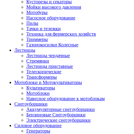
Кусторезы и секаторы
Мойки высокого давления
Мотобуры
Насосное оборудование
Пилы
Тачки и тележки
Техника для фермерских хозяйств
Триммеры
Газонокосилки Колесные
Лестницы
Лестницы чердачные
Стремянки
Лестницы приставные
Телескопические
Трансформеры
Мотоблоки и Мотокультиваторы
Культиваторы
Мотоблоки
Навесное оборудование к мотоблокам
Снегоуборщики
Аккумуляторные снегоуборщики
Бензиновые Снегоуборщики
Электрические снегоуборщики
Силовое оборудование
Генераторы