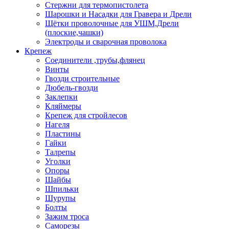
Стержни для термопистолета
Шарошки и Насадки для Гравера и Дрели
Щётки проволочные для УШМ,Дрели
(плоские,чашки)
Электроды и сварочная проволока
Крепеж
Соединители ,трубы,флянец
Винты
Гвозди строительные
Дюбель-гвозди
Заклепки
Кляймеры
Крепеж для стройлесов
Нагеля
Пластины
Гайки
Талрепы
Уголки
Опоры
Шайбы
Шпильки
Шурупы
Болты
Зажим троса
Саморезы