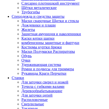
Слесарно плотницкий инструмент
Щётки металические
Трубогибы
Спецодежда и средства защиты
Маски сварочные Щитки и стекла
Дождевики и плащи
Жилеты
Защитная амуниция и наколенники
Каски кепки шапки
комбенизоны защитные и фартуки
Костюмы куртки брюки
Маски Полумаски Распираторы
Обувь
Очки
Удерживающая система
Ремни и подвесы для триммера
Рукавицы Краги Перчатки
Станки
Для заточки сверел и ножей
Точила с гибкими валами
Деревообрабатывающие
Для заточки цепей
Распиловочные
Сверлильные
Токарные