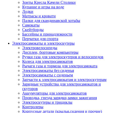
Зонты Кресла Качели Столики
Купание и игры на воде
Лодки
Матрасы и кровати
Палки для скандинавской хотьбы
Самокаты
Скейтборды
Бассейны и принадлежности
Перчатки для спорта
Электросамокаты и электроскутеры
Электровелосипеды
Дисплеи, бортовые компьютеры
Ручки газа для электроскутеров и велосипедов
Колеса для электросамокатов
Рычаги газа и тормоза для электросамоката
Электросамокаты без сиденья
Электросамокаты с сиденьем
Запчасти к электросамокатам и электроскутерам
Зарядные устройства для электросамокатов и
скуторов
Аккумуляторы для электросамокатов
Проводка, гнезда зарядки,замки зажигания
Электроскутеры и трициклы
Контролеры
Корпусные детали (крылья,сидения и прочие)