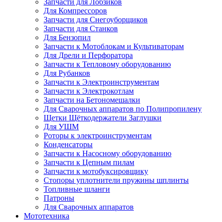
Запчасти для Лобзиков
Для Компрессоров
Запчасти для Снегоуборщиков
Запчасти для Станков
Для Бензопил
Запчасти к Мотоблокам и Культиваторам
Для Дрели и Перфоратора
Запчасти к Тепловому оборудованию
Для Рубанков
Запчасти к Электроинструментам
Запчасти к Электрокотлам
Запчасти на Бетономешалки
Для Сварочных аппаратов по Полипропилену
Щетки Щёткодержатели Заглушки
Для УШМ
Роторы к электроинструментам
Конденсаторы
Запчасти к Насосному оборудованию
Запчасти к Цепным пилам
Запчасти к мотобуксировщику
Стопоры уплотнители пружины шплинты
Топливные шланги
Патроны
Для Сварочных аппаратов
Мототехника