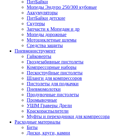
ПитБайки
Мопеды Эндуро 250/300 кубовые
Аккумуляторы
ПитБайки детские
Скутеры
Запчасти к Мопедам и др
Мопеды дорожные
Мотоциклетные шлемы
Средства защиты
Пневмоинструмент
Гайковерты
Гвоздезабивные пистолеты
Компрессорные наборы
Пескоструйные пистолеты
Шланги для компрессоров
Пистолеты для подкачки
Пневмомолотки
Продувочные пистолеты
Промывочные
УШМ Граверы Дрели
Краскораспылители
Муфты и переходники для компрессора
Расходные материалы
Биты
Диски, круги, камни