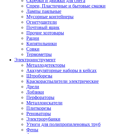
Скребки и движки для снега
Спреи, Пластичные и бытовые смазки
Лампы паяльные
Мусорные контейнеры
Огнетушители
Почтовый ящик
Прочие хозтовары
Рации
Кипятильники
Совки
Термометры
Электроинструмент
Металлодетекторы
Аккумуляторные наборы в кейсах
Штроборезы
Краскораспылители электрические
Дрели
Лобзики
Перфораторы
Металлоискатели
Плиткорезы
Реноваторы
Электрорубанки
Утюги для полипропиленовых труб
Фены