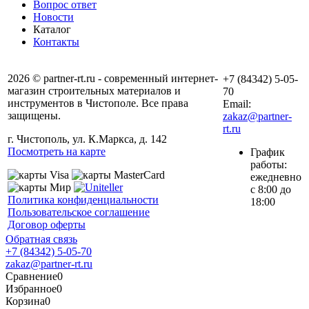
Вопрос ответ
Новости
Каталог
Контакты
2026 © partner-rt.ru - современный интернет-
+7 (84342) 5-05-
магазин строительных материалов и
70
инструментов в Чистополе. Все права
Email:
защищены.
zakaz@partner-
rt.ru
г. Чистополь, ул. К.Маркса, д. 142
Посмотреть на карте
График
работы:
ежедневно
с 8:00 до
Политика конфиденциальности
18:00
Пользовательское соглашение
Договор оферты
Обратная связь
+7 (84342) 5-05-70
zakaz@partner-rt.ru
Сравнение
0
Избранное
0
Корзина
0