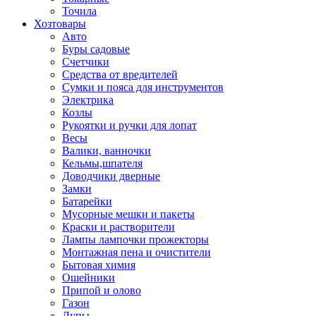
Точила
Хозтовары
Авто
Буры садовые
Счетчики
Средства от вредителей
Сумки и пояса для инструментов
Электрика
Козлы
Рукоятки и ручки для лопат
Весы
Валики, ванночки
Кельмы,шпателя
Доводчики дверные
Замки
Батарейки
Мусорные мешки и пакеты
Краски и растворители
Лампы лампочки прожекторы
Монтажная пена и очистители
Бытовая химия
Ошейники
Припой и олово
Газон
Лупы