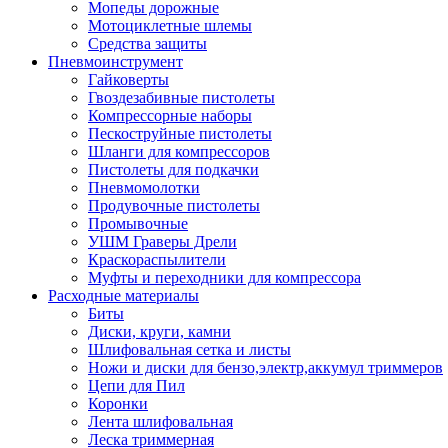
Мопеды дорожные
Мотоциклетные шлемы
Средства защиты
Пневмоинструмент
Гайковерты
Гвоздезабивные пистолеты
Компрессорные наборы
Пескоструйные пистолеты
Шланги для компрессоров
Пистолеты для подкачки
Пневмомолотки
Продувочные пистолеты
Промывочные
УШМ Граверы Дрели
Краскораспылители
Муфты и переходники для компрессора
Расходные материалы
Биты
Диски, круги, камни
Шлифовальная сетка и листы
Ножи и диски для бензо,электр,аккумул триммеров
Цепи для Пил
Коронки
Лента шлифовальная
Леска триммерная