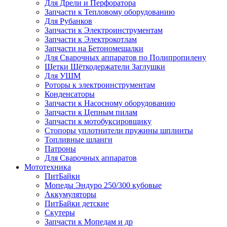
Для Дрели и Перфоратора
Запчасти к Тепловому оборудованию
Для Рубанков
Запчасти к Электроинструментам
Запчасти к Электрокотлам
Запчасти на Бетономешалки
Для Сварочных аппаратов по Полипропилену
Щетки Щёткодержатели Заглушки
Для УШМ
Роторы к электроинструментам
Конденсаторы
Запчасти к Насосному оборудованию
Запчасти к Цепным пилам
Запчасти к мотобуксировщику
Стопоры уплотнители пружины шплинты
Топливные шланги
Патроны
Для Сварочных аппаратов
Мототехника
ПитБайки
Мопеды Эндуро 250/300 кубовые
Аккумуляторы
ПитБайки детские
Скутеры
Запчасти к Мопедам и др