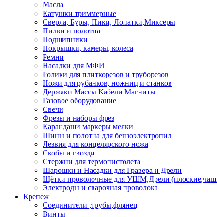
Масла
Катушки триммерные
Сверла, Буры, Пики, Лопатки,Миксеры
Пилки и полотна
Подшипники
Покрышки, камеры, колеса
Ремни
Насадки для МФИ
Ролики для плиткорезов и труборезов
Ножи для рубанков, ножниц и станков
Держаки Массы Кабели Магниты
Газовое оборудование
Свечи
Фрезы и наборы фрез
Карандаши маркеры мелки
Шины и полотна для бензоэлектропил
Лезвия для концелярского ножа
Скобы и гвозди
Стержни для термопистолета
Шарошки и Насадки для Гравера и Дрели
Щётки проволочные для УШМ,Дрели (плоские,чаш
Электроды и сварочная проволока
Крепеж
Соединители ,трубы,флянец
Винты