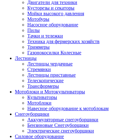
Двигатели для техники
Кусторезы и секаторы
Мойки высокого давления
Мотобуры
Насосное оборудование
Пилы
Тачки и тележки
Техника для фермерских хозяйств
Триммеры
Газонокосилки Колесные
Лестницы
Лестницы чердачные
Стремянки
Лестницы приставные
Телескопические
Трансформеры
Мотоблоки и Мотокультиваторы
Культиваторы
Мотоблоки
Навесное оборудование к мотоблокам
Снегоуборщики
Аккумуляторные снегоуборщики
Бензиновые Снегоуборщики
Электрические снегоуборщики
Силовое оборудование