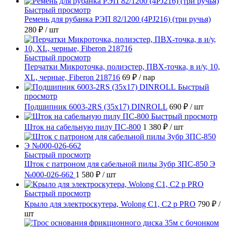
Быстрый просмотр
Ремень для рубанка РЭП 82/1200 (4PJ216) (три ручья)
280 ₽
/ шт
Быстрый просмотр
Перчатки Микроточка, полиэстер, ПВХ-точка, в и/у, 10,
ХL, черные, Fiberon 218716
69 ₽
/ пар
Быстрый
просмотр
Подшипник 6003-2RS (35х17) DINROLL
690 ₽
/ шт
Быстрый просмотр
Шток на сабельную пилу ПС-800
1 380 ₽
/ шт
Быстрый просмотр
Шток с патроном для сабельной пилы Зубр ЗПС-850 Э
№000-026-662
1 580 ₽
/ шт
Быстрый просмотр
Крыло для электроскутера, Wolong С1, С2 p PRO
790 ₽
/
шт