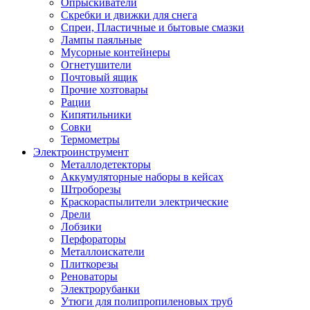
Опрыскиватели
Скребки и движки для снега
Спреи, Пластичные и бытовые смазки
Лампы паяльные
Мусорные контейнеры
Огнетушители
Почтовый ящик
Прочие хозтовары
Рации
Кипятильники
Совки
Термометры
Электроинструмент
Металлодетекторы
Аккумуляторные наборы в кейсах
Штроборезы
Краскораспылители электрические
Дрели
Лобзики
Перфораторы
Металлоискатели
Плиткорезы
Реноваторы
Электрорубанки
Утюги для полипропиленовых труб