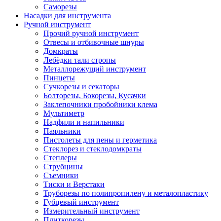
Саморезы
Насадки для инструмента
Ручной инструмент
Прочий ручной инструмент
Отвесы и отбивочные шнуры
Домкраты
Лебёдки тали стропы
Металлорежущий инструмент
Пинцеты
Сучкорезы и секаторы
Болторезы, Бокорезы, Кусачки
Заклепочники пробойники клема
Мультиметр
Надфили и напильники
Паяльники
Пистолеты для пены и герметика
Стеклорез и стеклодомкраты
Степлеры
Струбцины
Съемники
Тиски и Верстаки
Труборезы по полипропилену и металопластику
Губцевый инструмент
Измерительный инструмент
Плиткорезы