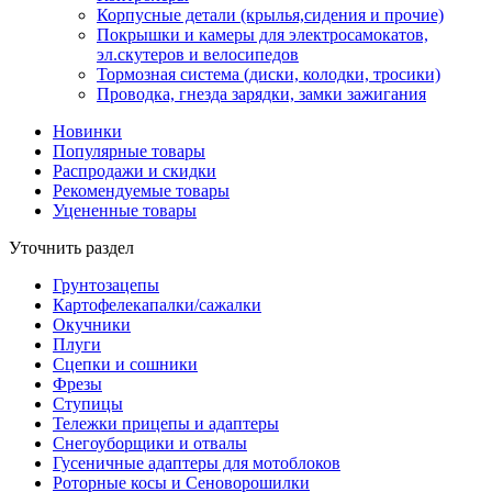
Корпусные детали (крылья,сидения и прочие)
Покрышки и камеры для электросамокатов,
эл.скутеров и велосипедов
Тормозная система (диски, колодки, тросики)
Проводка, гнезда зарядки, замки зажигания
Новинки
Популярные товары
Распродажи и скидки
Рекомендуемые товары
Уцененные товары
Уточнить раздел
Грунтозацепы
Картофелекапалки/сажалки
Окучники
Плуги
Сцепки и сошники
Фрезы
Ступицы
Тележки прицепы и адаптеры
Снегоуборщики и отвалы
Гусеничные адаптеры для мотоблоков
Роторные косы и Сеноворошилки