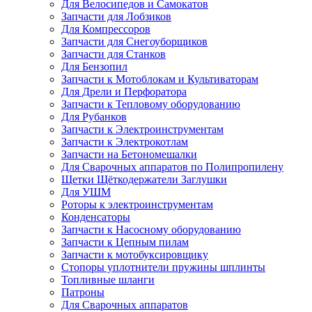
Для Велосипедов и Самокатов
Запчасти для Лобзиков
Для Компрессоров
Запчасти для Снегоуборщиков
Запчасти для Станков
Для Бензопил
Запчасти к Мотоблокам и Культиваторам
Для Дрели и Перфоратора
Запчасти к Тепловому оборудованию
Для Рубанков
Запчасти к Электроинструментам
Запчасти к Электрокотлам
Запчасти на Бетономешалки
Для Сварочных аппаратов по Полипропилену
Щетки Щёткодержатели Заглушки
Для УШМ
Роторы к электроинструментам
Конденсаторы
Запчасти к Насосному оборудованию
Запчасти к Цепным пилам
Запчасти к мотобуксировщику
Стопоры уплотнители пружины шплинты
Топливные шланги
Патроны
Для Сварочных аппаратов