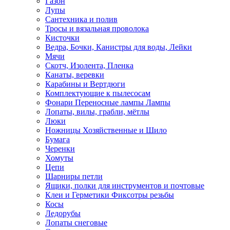
Газон
Лупы
Сантехника и полив
Тросы и вязальная проволока
Кисточки
Ведра, Бочки, Канистры для воды, Лейки
Мячи
Скотч, Изолента, Пленка
Канаты, веревки
Карабины и Вертдюги
Комплектующие к пылесосам
Фонари Переносные лампы Лампы
Лопаты, вилы, грабли, мётлы
Люки
Ножницы Хозяйственные и Шило
Бумага
Черенки
Хомуты
Цепи
Шарниры петли
Ящики, полки для инструментов и почтовые
Клеи и Герметики Фиксотры резьбы
Косы
Ледорубы
Лопаты снеговые