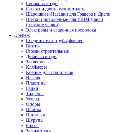
Скобы и гвозди
Стержни для термопистолета
Шарошки и Насадки для Гравера и Дрели
Щётки проволочные для УШМ,Дрели
(плоские,чашки)
Электроды и сварочная проволока
Крепеж
Соединители ,трубы,флянец
Винты
Гвозди строительные
Дюбель-гвозди
Заклепки
Кляймеры
Крепеж для стройлесов
Нагеля
Пластины
Гайки
Талрепы
Уголки
Опоры
Шайбы
Шпильки
Шурупы
Болты
Зажим троса