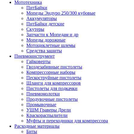
Мототехника
ПитБайки
Мопеды Эндуро 250/300 кубовые
Аккумуляторы
ПитБайки детские
Скутеры
Запчасти к Мопедам и др
Мопеды дорожные
Мотоциклетные шлемы
Средства защиты
Пневмоинструмент
Гайковерты
Гвоздезабивные пистолеты
Компрессорные наборы
Пескоструйные пистолеты
Шланги для компрессоров
Пистолеты для подкачки
Пневмомолотки
Продувочные пистолеты
Промывочные
УШМ Граверы Дрели
Краскораспылители
Муфты и переходники для компрессора
Расходные материалы
Биты