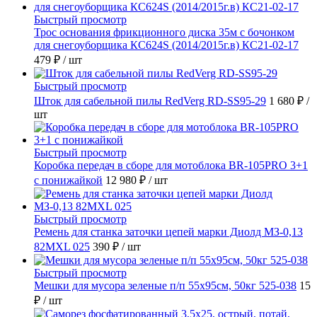
Быстрый просмотр
Трос основания фрикционного диска 35м с бочонком
для снегоуборщика КС624S (2014/2015г.в) КС21-02-17
479 ₽
/ шт
Быстрый просмотр
Шток для сабельной пилы RedVerg RD-SS95-29
1 680 ₽
/
шт
Быстрый просмотр
Коробка передач в сборе для мотоблока BR-105PRO 3+1
с понижайкой
12 980 ₽
/ шт
Быстрый просмотр
Ремень для станка заточки цепей марки Диолд МЗ-0,13
82MXL 025
390 ₽
/ шт
Быстрый просмотр
Мешки для мусора зеленые п/п 55х95см, 50кг 525-038
15
₽
/ шт