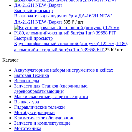
Быстрый просмотр
Выключатель для шуруповёрта ДА-16/2Н NEW/
ДА-21/2Н NEW (Варяг)
595 ₽
/ шт
Быстрый просмотр
Круг шлифовальный сплошной (липучка) 125 мм, Р180,
алюминий-оксидный 5шт(за 1шт) 39658 FIT
25 ₽
/ шт
Каталог
Аккумуляторные наборы инструментов в кейсах
Бытовая Техника
Велосипеды
Запчасти для Станков (сверлильные,
деревообрабатывающие)
Маски сварочные , защитные щитки
Вышка-тура
Гидравлические тележки
Мотобуксировщики
Климатическое оборудование
Запчасти и комплектующие
Мототехника