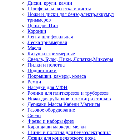
Диски, круги, камни
Шлифовальная сетка и листы
Ножи и диски для бензо,электр,аккумул
триммеров
Цепи для Пил
Коронки
Лента шлифовальная
Леска триммерная
Масла
Катушки триммерные
Сверла, Буры, Пики, Лопатки,Миксеры
Пилки и полотна
Подшипники
Покрышки, камеры, колеса
Ремни
Насадки для МФИ
Ролики для плиткорезов и труборезов
Ножи для рубанков, ножниц и станков
Держаки Массы Кабели Магниты
Газовое оборудование
Свечи
Фрезы и наборы фрез
Карандаши маркеры мелки
Шины и полотна для бензоэлектропил
Лезвия для концелярского ножа