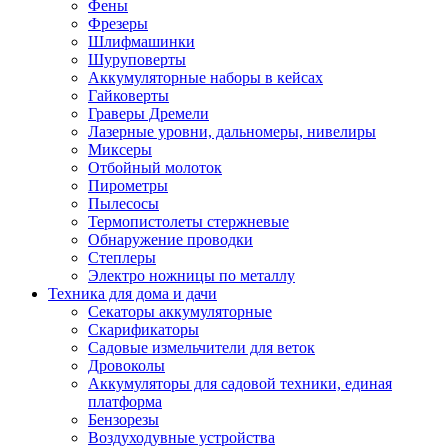
Фены
Фрезеры
Шлифмашинки
Шуруповерты
Аккумуляторные наборы в кейсах
Гайковерты
Граверы Дремели
Лазерные уровни, дальномеры, нивелиры
Миксеры
Отбойный молоток
Пирометры
Пылесосы
Термопистолеты стержневые
Обнаружение проводки
Степлеры
Электро ножницы по металлу
Техника для дома и дачи
Секаторы аккумуляторные
Скарификаторы
Садовые измельчители для веток
Дровоколы
Аккумуляторы для садовой техники, единая
платформа
Бензорезы
Воздуходувные устройства