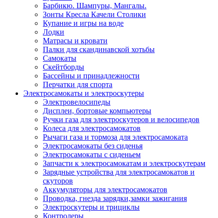
Барбикю. Шампуры, Мангалы.
Зонты Кресла Качели Столики
Купание и игры на воде
Лодки
Матрасы и кровати
Палки для скандинавской хотьбы
Самокаты
Скейтборды
Бассейны и принадлежности
Перчатки для спорта
Электросамокаты и электроскутеры
Электровелосипеды
Дисплеи, бортовые компьютеры
Ручки газа для электроскутеров и велосипедов
Колеса для электросамокатов
Рычаги газа и тормоза для электросамоката
Электросамокаты без сиденья
Электросамокаты с сиденьем
Запчасти к электросамокатам и электроскутерам
Зарядные устройства для электросамокатов и
скуторов
Аккумуляторы для электросамокатов
Проводка, гнезда зарядки,замки зажигания
Электроскутеры и трициклы
Контролеры