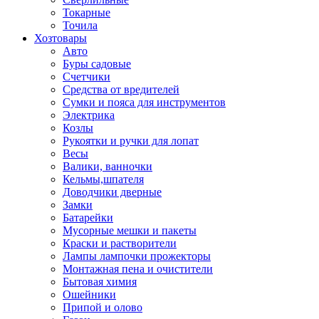
Токарные
Точила
Хозтовары
Авто
Буры садовые
Счетчики
Средства от вредителей
Сумки и пояса для инструментов
Электрика
Козлы
Рукоятки и ручки для лопат
Весы
Валики, ванночки
Кельмы,шпателя
Доводчики дверные
Замки
Батарейки
Мусорные мешки и пакеты
Краски и растворители
Лампы лампочки прожекторы
Монтажная пена и очистители
Бытовая химия
Ошейники
Припой и олово