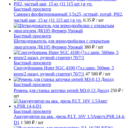
Быстрый просмотр
Саморез фосфатированный 3,5х25, острый, потай, РН2,
частый шаг, 15 кг (11 115 шт.) в уп.
0.35 ₽
/ шт
Быстрый просмотр
Щеткодержатель для зернодробилки с открытым
двигателем ДК105 Фермер,Урожай
380 ₽
/ шт
Быстрый просмотр
Снегоуборщик Huter SGC 4100 (7л.с.шир. 560мм, 5
впер/2 назад, ручной стартер) 70/7/1
47 580 ₽
/ шт
Быстрый просмотр
Ремень для станка заточки цепей МЗ-0,13 Диолд
250 ₽
/
шт
Быстрый просмотр
Аккумулятор на акк. дрель P.I.T. 16V 1.5Амп/ч.PSR.14,4-
D1
1 580 ₽
/ шт