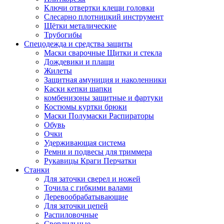
Ключи отвертки клещи головки
Слесарно плотницкий инструмент
Щётки металические
Трубогибы
Спецодежда и средства защиты
Маски сварочные Щитки и стекла
Дождевики и плащи
Жилеты
Защитная амуниция и наколенники
Каски кепки шапки
комбенизоны защитные и фартуки
Костюмы куртки брюки
Маски Полумаски Распираторы
Обувь
Очки
Удерживающая система
Ремни и подвесы для триммера
Рукавицы Краги Перчатки
Станки
Для заточки сверел и ножей
Точила с гибкими валами
Деревообрабатывающие
Для заточки цепей
Распиловочные
Сверлильные