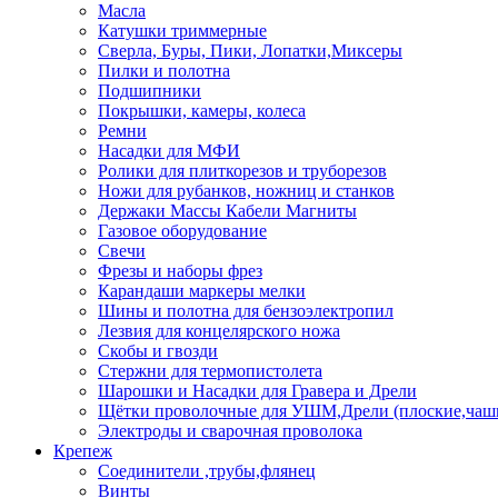
Масла
Катушки триммерные
Сверла, Буры, Пики, Лопатки,Миксеры
Пилки и полотна
Подшипники
Покрышки, камеры, колеса
Ремни
Насадки для МФИ
Ролики для плиткорезов и труборезов
Ножи для рубанков, ножниц и станков
Держаки Массы Кабели Магниты
Газовое оборудование
Свечи
Фрезы и наборы фрез
Карандаши маркеры мелки
Шины и полотна для бензоэлектропил
Лезвия для концелярского ножа
Скобы и гвозди
Стержни для термопистолета
Шарошки и Насадки для Гравера и Дрели
Щётки проволочные для УШМ,Дрели (плоские,чаш
Электроды и сварочная проволока
Крепеж
Соединители ,трубы,флянец
Винты