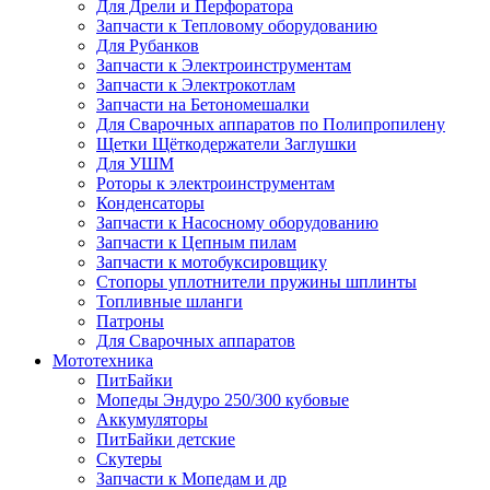
Для Дрели и Перфоратора
Запчасти к Тепловому оборудованию
Для Рубанков
Запчасти к Электроинструментам
Запчасти к Электрокотлам
Запчасти на Бетономешалки
Для Сварочных аппаратов по Полипропилену
Щетки Щёткодержатели Заглушки
Для УШМ
Роторы к электроинструментам
Конденсаторы
Запчасти к Насосному оборудованию
Запчасти к Цепным пилам
Запчасти к мотобуксировщику
Стопоры уплотнители пружины шплинты
Топливные шланги
Патроны
Для Сварочных аппаратов
Мототехника
ПитБайки
Мопеды Эндуро 250/300 кубовые
Аккумуляторы
ПитБайки детские
Скутеры
Запчасти к Мопедам и др