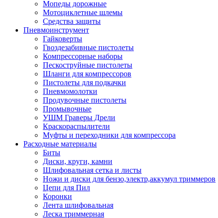
Мопеды дорожные
Мотоциклетные шлемы
Средства защиты
Пневмоинструмент
Гайковерты
Гвоздезабивные пистолеты
Компрессорные наборы
Пескоструйные пистолеты
Шланги для компрессоров
Пистолеты для подкачки
Пневмомолотки
Продувочные пистолеты
Промывочные
УШМ Граверы Дрели
Краскораспылители
Муфты и переходники для компрессора
Расходные материалы
Биты
Диски, круги, камни
Шлифовальная сетка и листы
Ножи и диски для бензо,электр,аккумул триммеров
Цепи для Пил
Коронки
Лента шлифовальная
Леска триммерная