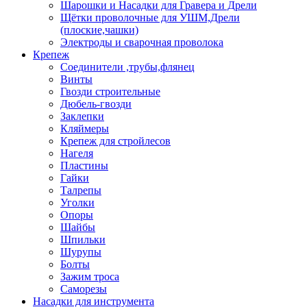
Шарошки и Насадки для Гравера и Дрели
Щётки проволочные для УШМ,Дрели
(плоские,чашки)
Электроды и сварочная проволока
Крепеж
Соединители ,трубы,флянец
Винты
Гвозди строительные
Дюбель-гвозди
Заклепки
Кляймеры
Крепеж для стройлесов
Нагеля
Пластины
Гайки
Талрепы
Уголки
Опоры
Шайбы
Шпильки
Шурупы
Болты
Зажим троса
Саморезы
Насадки для инструмента