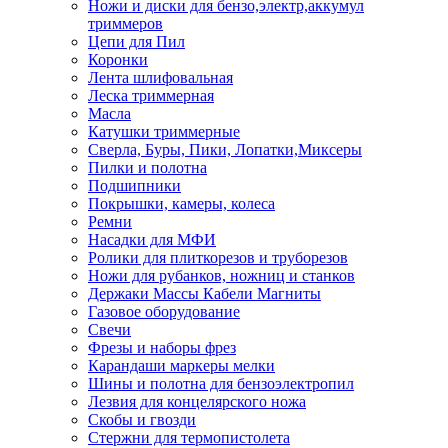
Ножи и диски для бензо,электр,аккумул
триммеров
Цепи для Пил
Коронки
Лента шлифовальная
Леска триммерная
Масла
Катушки триммерные
Сверла, Буры, Пики, Лопатки,Миксеры
Пилки и полотна
Подшипники
Покрышки, камеры, колеса
Ремни
Насадки для МФИ
Ролики для плиткорезов и труборезов
Ножи для рубанков, ножниц и станков
Держаки Массы Кабели Магниты
Газовое оборудование
Свечи
Фрезы и наборы фрез
Карандаши маркеры мелки
Шины и полотна для бензоэлектропил
Лезвия для концелярского ножа
Скобы и гвозди
Стержни для термопистолета