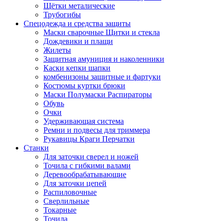
Щётки металические
Трубогибы
Спецодежда и средства защиты
Маски сварочные Щитки и стекла
Дождевики и плащи
Жилеты
Защитная амуниция и наколенники
Каски кепки шапки
комбенизоны защитные и фартуки
Костюмы куртки брюки
Маски Полумаски Распираторы
Обувь
Очки
Удерживающая система
Ремни и подвесы для триммера
Рукавицы Краги Перчатки
Станки
Для заточки сверел и ножей
Точила с гибкими валами
Деревообрабатывающие
Для заточки цепей
Распиловочные
Сверлильные
Токарные
Точила