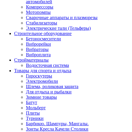
автомобилей
Компрессоры
Мотопомпы
Сварочные аппараты и плазморезы
Стабилизаторы
Электрические тали (Тельферы)
Строительное оборудование
Бетоносмесители
Виброрейки
Вибраторы
Виброплита
Стройматериалы
Водосточная система
Товары для спорта и отдыха
Гироскутеры
Электромобили
Шлема, роликовая защита
Для отдыха и рыбалки
Зимние товары
Батут
Мольберт
Плиты
Турники
Барбикю. Шампуры, Мангалы.
Зонты Кресла Качели Столики