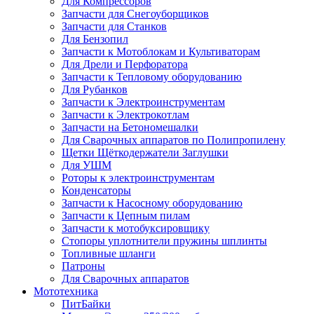
Для Компрессоров
Запчасти для Снегоуборщиков
Запчасти для Станков
Для Бензопил
Запчасти к Мотоблокам и Культиваторам
Для Дрели и Перфоратора
Запчасти к Тепловому оборудованию
Для Рубанков
Запчасти к Электроинструментам
Запчасти к Электрокотлам
Запчасти на Бетономешалки
Для Сварочных аппаратов по Полипропилену
Щетки Щёткодержатели Заглушки
Для УШМ
Роторы к электроинструментам
Конденсаторы
Запчасти к Насосному оборудованию
Запчасти к Цепным пилам
Запчасти к мотобуксировщику
Стопоры уплотнители пружины шплинты
Топливные шланги
Патроны
Для Сварочных аппаратов
Мототехника
ПитБайки