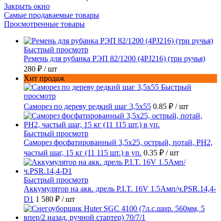
Закрыть окно
Самые продаваемые товары
Просмотренные товары
Быстрый просмотр
Ремень для рубанка РЭП 82/1200 (4PJ216) (три ручья)
280 ₽
/ шт
Хит продаж
Быстрый
просмотр
Саморез по дереву редкий шаг 3,5х55
0.85 ₽
/ шт
Быстрый просмотр
Саморез фосфатированный 3,5х25, острый, потай, РН2,
частый шаг, 15 кг (11 115 шт.) в уп.
0.35 ₽
/ шт
Быстрый просмотр
Аккумулятор на акк. дрель P.I.T. 16V 1.5Амп/ч.PSR.14,4-
D1
1 580 ₽
/ шт