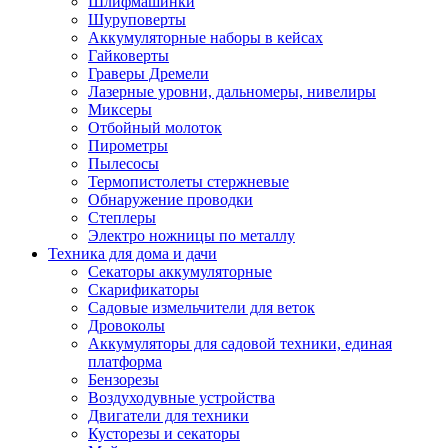
Шлифмашинки
Шуруповерты
Аккумуляторные наборы в кейсах
Гайковерты
Граверы Дремели
Лазерные уровни, дальномеры, нивелиры
Миксеры
Отбойный молоток
Пирометры
Пылесосы
Термопистолеты стержневые
Обнаружение проводки
Степлеры
Электро ножницы по металлу
Техника для дома и дачи
Секаторы аккумуляторные
Скарификаторы
Садовые измельчители для веток
Дровоколы
Аккумуляторы для садовой техники, единая
платформа
Бензорезы
Воздуходувные устройства
Двигатели для техники
Кусторезы и секаторы