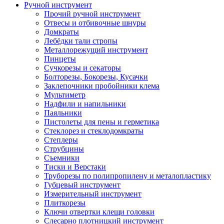
Ручной инструмент
Прочий ручной инструмент
Отвесы и отбивочные шнуры
Домкраты
Лебёдки тали стропы
Металлорежущий инструмент
Пинцеты
Сучкорезы и секаторы
Болторезы, Бокорезы, Кусачки
Заклепочники пробойники клема
Мультиметр
Надфили и напильники
Паяльники
Пистолеты для пены и герметика
Стеклорез и стеклодомкраты
Степлеры
Струбцины
Съемники
Тиски и Верстаки
Труборезы по полипропилену и металопластику
Губцевый инструмент
Измерительный инструмент
Плиткорезы
Ключи отвертки клещи головки
Слесарно плотницкий инструмент