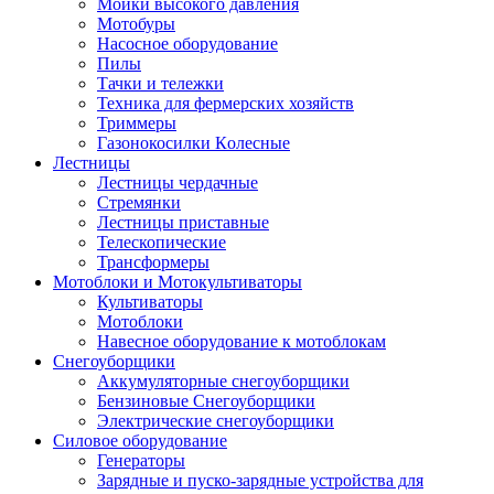
Мойки высокого давления
Мотобуры
Насосное оборудование
Пилы
Тачки и тележки
Техника для фермерских хозяйств
Триммеры
Газонокосилки Колесные
Лестницы
Лестницы чердачные
Стремянки
Лестницы приставные
Телескопические
Трансформеры
Мотоблоки и Мотокультиваторы
Культиваторы
Мотоблоки
Навесное оборудование к мотоблокам
Снегоуборщики
Аккумуляторные снегоуборщики
Бензиновые Снегоуборщики
Электрические снегоуборщики
Силовое оборудование
Генераторы
Зарядные и пуско-зарядные устройства для