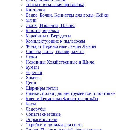
Тросы и вязальная проволока
Кисточки
Ведра, Бочки, Канистры для воды, Лейки
Мячи
Скотч, Изолента, Пленка
Канаты, веревки
Карабины и Вертдюги
Комплектующие к пылесосам
Фонари Переносные лампы Лампы
Лопаты, вилы, грабли, мётлы
Люки
Ножницы Хозяйственные и Шило
Бумага
Черенки
Хомуты
Цепи
Шарниры петли
Ящики, полки для инструментов и почтовые
Клеи и Герметики Фиксотры резьбы
Косы
Ледорубы
Лопаты снеговые
Опрыскиватели
Скребки и движки для снега
Спреи, Пластичные и бытовые смазки