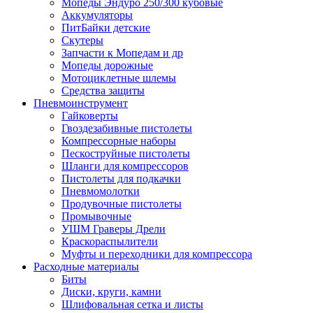
Мопеды Эндуро 250/300 кубовые
Аккумуляторы
ПитБайки детские
Скутеры
Запчасти к Мопедам и др
Мопеды дорожные
Мотоциклетные шлемы
Средства защиты
Пневмоинструмент
Гайковерты
Гвоздезабивные пистолеты
Компрессорные наборы
Пескоструйные пистолеты
Шланги для компрессоров
Пистолеты для подкачки
Пневмомолотки
Продувочные пистолеты
Промывочные
УШМ Граверы Дрели
Краскораспылители
Муфты и переходники для компрессора
Расходные материалы
Биты
Диски, круги, камни
Шлифовальная сетка и листы