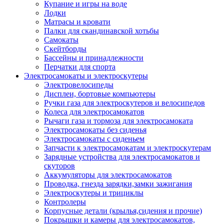
Купание и игры на воде
Лодки
Матрасы и кровати
Палки для скандинавской хотьбы
Самокаты
Скейтборды
Бассейны и принадлежности
Перчатки для спорта
Электросамокаты и электроскутеры
Электровелосипеды
Дисплеи, бортовые компьютеры
Ручки газа для электроскутеров и велосипедов
Колеса для электросамокатов
Рычаги газа и тормоза для электросамоката
Электросамокаты без сиденья
Электросамокаты с сиденьем
Запчасти к электросамокатам и электроскутерам
Зарядные устройства для электросамокатов и
скуторов
Аккумуляторы для электросамокатов
Проводка, гнезда зарядки,замки зажигания
Электроскутеры и трициклы
Контролеры
Корпусные детали (крылья,сидения и прочие)
Покрышки и камеры для электросамокатов,