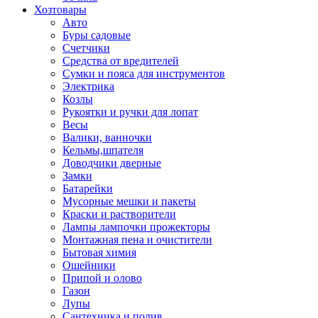
Хозтовары
Авто
Буры садовые
Счетчики
Средства от вредителей
Сумки и пояса для инструментов
Электрика
Козлы
Рукоятки и ручки для лопат
Весы
Валики, ванночки
Кельмы,шпателя
Доводчики дверные
Замки
Батарейки
Мусорные мешки и пакеты
Краски и растворители
Лампы лампочки прожекторы
Монтажная пена и очистители
Бытовая химия
Ошейники
Припой и олово
Газон
Лупы
Сантехника и полив