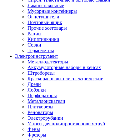
Лампы паяльные
Мусорные контейнеры
Огнетушители
Почтовый ящик
Прочие хозтовары
Рации
Кипятильники
Совки
Термометры
Электроинструмент
Металлодетекторы
Аккумуляторные наборы в кейсах
Штроборезы
Краскораспылители электрические
Дрели
Лобзики
Перфораторы
Металлоискатели
Плиткорезы
Реноваторы
Электрорубанки
Утюги для полипропиленовых труб
Фены
Фрезеры