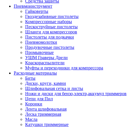
Средства защиты
Пневмоинструмент
Гайковерты
Гвоздезабивные пистолеты
Компрессорные наборы
Пескоструйные пистолеты
Шланги для компрессоров
Пистолеты для подкачки
Пневмомолотки
Продувочные пистолеты
Промывочные
УШМ Граверы Дрели
Краскораспылители
Муфты и переходники для компрессора
Расходные материалы
Биты
Диски, круги, камни
Шлифовальная сетка и листы
Ножи и диски для бензо,электр,аккумул триммеров
Цепи для Пил
Коронки
Лента шлифовальная
Леска триммерная
Масла
Катушки триммерные