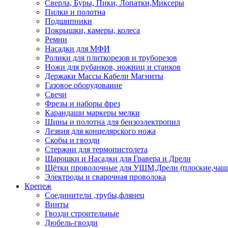
Сверла, Буры, Пики, Лопатки,Миксеры
Пилки и полотна
Подшипники
Покрышки, камеры, колеса
Ремни
Насадки для МФИ
Ролики для плиткорезов и труборезов
Ножи для рубанков, ножниц и станков
Держаки Массы Кабели Магниты
Газовое оборудование
Свечи
Фрезы и наборы фрез
Карандаши маркеры мелки
Шины и полотна для бензоэлектропил
Лезвия для концелярского ножа
Скобы и гвозди
Стержни для термопистолета
Шарошки и Насадки для Гравера и Дрели
Щётки проволочные для УШМ,Дрели (плоские,чаш
Электроды и сварочная проволока
Крепеж
Соединители ,трубы,флянец
Винты
Гвозди строительные
Дюбель-гвозди