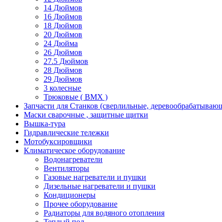
14 Дюймов
16 Дюймов
18 Дюймов
20 Дюймов
24 Дюйма
26 Дюймов
27.5 Дюймов
28 Дюймов
29 Дюймов
3 колесные
Трюковые ( BMX )
Запчасти для Станков (сверлильные, деревообрабатываю
Маски сварочные , защитные щитки
Вышка-тура
Гидравлические тележки
Мотобуксировщики
Климатическое оборудование
Водонагреватели
Вентиляторы
Газовые нагреватели и пушки
Дизельные нагреватели и пушки
Кондиционеры
Прочее оборудование
Радиаторы для водяного отопления
Теплый пол