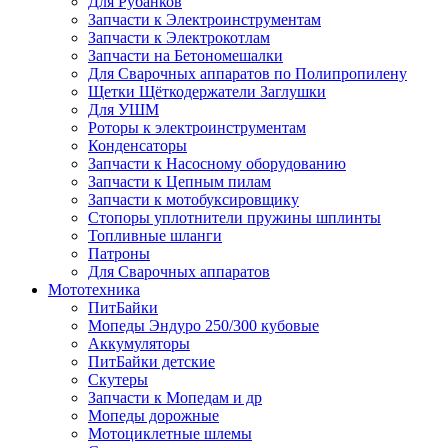
Для Рубанков
Запчасти к Электроинструментам
Запчасти к Электрокотлам
Запчасти на Бетономешалки
Для Сварочных аппаратов по Полипропилену
Щетки Щёткодержатели Заглушки
Для УШМ
Роторы к электроинструментам
Конденсаторы
Запчасти к Насосному оборудованию
Запчасти к Цепным пилам
Запчасти к мотобуксировщику
Стопоры уплотнители пружины шплинты
Топливные шланги
Патроны
Для Сварочных аппаратов
Мототехника
ПитБайки
Мопеды Эндуро 250/300 кубовые
Аккумуляторы
ПитБайки детские
Скутеры
Запчасти к Мопедам и др
Мопеды дорожные
Мотоциклетные шлемы