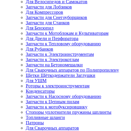
Для Велосипедов и Самокатов
Запчасти для Лобзиков
Для Компрессоров
Запчасти для Снегоуборщиков
Запчасти для Станков
Для Бензопил
Запчасти к Мотоблокам и Культиваторам
Для Дрели и Перфоратора
Запчасти к Тепловому оборудованию
Для Рубанков
Запчасти к Электроинструментам
Запчасти к Электрокотлам
Запчасти на Бетономешалки
Для Сварочных аппаратов по Полипропилену
Щетки Щёткодержатели Заглушки
Для УШМ
Роторы к электроинструментам
Конденсаторы
Запчасти к Насосному оборудованию
Запчасти к Цепным пилам
Запчасти к мотобуксировщику
Стопоры уплотнители пружины шплинты
Топливные шланги
Патроны
Для Сварочных аппаратов