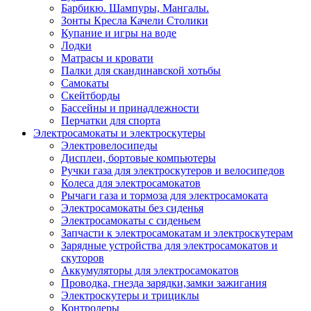
Барбикю. Шампуры, Мангалы.
Зонты Кресла Качели Столики
Купание и игры на воде
Лодки
Матрасы и кровати
Палки для скандинавской хотьбы
Самокаты
Скейтборды
Бассейны и принадлежности
Перчатки для спорта
Электросамокаты и электроскутеры
Электровелосипеды
Дисплеи, бортовые компьютеры
Ручки газа для электроскутеров и велосипедов
Колеса для электросамокатов
Рычаги газа и тормоза для электросамоката
Электросамокаты без сиденья
Электросамокаты с сиденьем
Запчасти к электросамокатам и электроскутерам
Зарядные устройства для электросамокатов и
скуторов
Аккумуляторы для электросамокатов
Проводка, гнезда зарядки,замки зажигания
Электроскутеры и трициклы
Контролеры