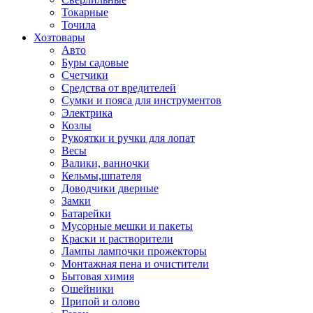
Токарные
Точила
Хозтовары
Авто
Буры садовые
Счетчики
Средства от вредителей
Сумки и пояса для инструментов
Электрика
Козлы
Рукоятки и ручки для лопат
Весы
Валики, ванночки
Кельмы,шпателя
Доводчики дверные
Замки
Батарейки
Мусорные мешки и пакеты
Краски и растворители
Лампы лампочки прожекторы
Монтажная пена и очистители
Бытовая химия
Ошейники
Припой и олово