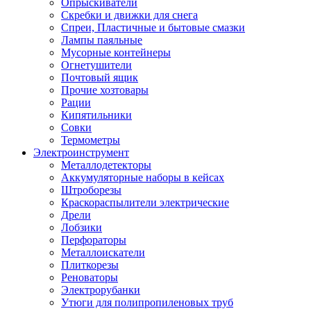
Опрыскиватели
Скребки и движки для снега
Спреи, Пластичные и бытовые смазки
Лампы паяльные
Мусорные контейнеры
Огнетушители
Почтовый ящик
Прочие хозтовары
Рации
Кипятильники
Совки
Термометры
Электроинструмент
Металлодетекторы
Аккумуляторные наборы в кейсах
Штроборезы
Краскораспылители электрические
Дрели
Лобзики
Перфораторы
Металлоискатели
Плиткорезы
Реноваторы
Электрорубанки
Утюги для полипропиленовых труб