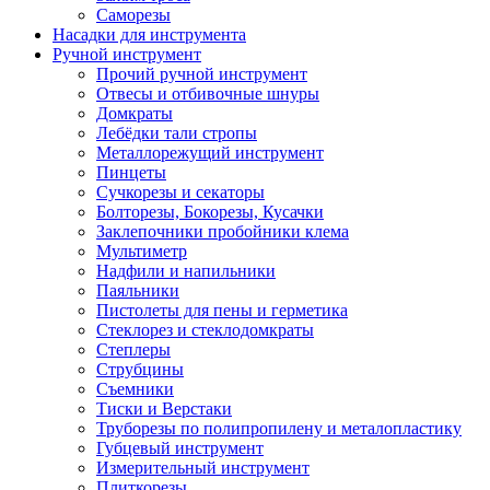
Саморезы
Насадки для инструмента
Ручной инструмент
Прочий ручной инструмент
Отвесы и отбивочные шнуры
Домкраты
Лебёдки тали стропы
Металлорежущий инструмент
Пинцеты
Сучкорезы и секаторы
Болторезы, Бокорезы, Кусачки
Заклепочники пробойники клема
Мультиметр
Надфили и напильники
Паяльники
Пистолеты для пены и герметика
Стеклорез и стеклодомкраты
Степлеры
Струбцины
Съемники
Тиски и Верстаки
Труборезы по полипропилену и металопластику
Губцевый инструмент
Измерительный инструмент
Плиткорезы