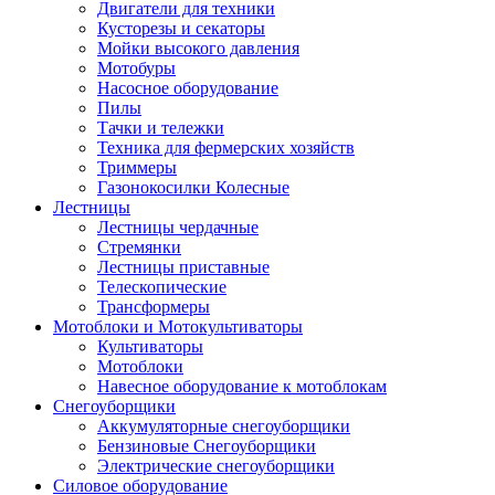
Двигатели для техники
Кусторезы и секаторы
Мойки высокого давления
Мотобуры
Насосное оборудование
Пилы
Тачки и тележки
Техника для фермерских хозяйств
Триммеры
Газонокосилки Колесные
Лестницы
Лестницы чердачные
Стремянки
Лестницы приставные
Телескопические
Трансформеры
Мотоблоки и Мотокультиваторы
Культиваторы
Мотоблоки
Навесное оборудование к мотоблокам
Снегоуборщики
Аккумуляторные снегоуборщики
Бензиновые Снегоуборщики
Электрические снегоуборщики
Силовое оборудование