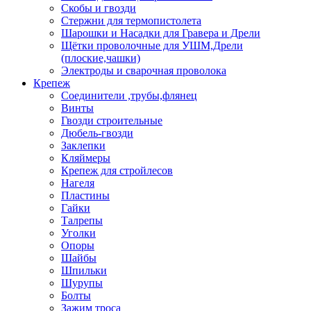
Скобы и гвозди
Стержни для термопистолета
Шарошки и Насадки для Гравера и Дрели
Щётки проволочные для УШМ,Дрели
(плоские,чашки)
Электроды и сварочная проволока
Крепеж
Соединители ,трубы,флянец
Винты
Гвозди строительные
Дюбель-гвозди
Заклепки
Кляймеры
Крепеж для стройлесов
Нагеля
Пластины
Гайки
Талрепы
Уголки
Опоры
Шайбы
Шпильки
Шурупы
Болты
Зажим троса