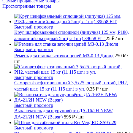
Самые продаваемые товары
Просмотренные товары
Быстрый просмотр
Круг шлифовальный сплошной (липучка) 125 мм, Р180,
алюминий-оксидный 5шт(за 1шт) 39658 FIT
25 ₽
/ шт
Быстрый просмотр
Ремень для станка заточки цепей МЗ-0,13 Диолд
250 ₽
/
шт
Быстрый просмотр
Саморез фосфатированный 3,5х25, острый, потай, РН2,
частый шаг, 15 кг (11 115 шт.) в уп.
0.35 ₽
/ шт
Быстрый просмотр
Выключатель для шуруповёрта ДА-16/2Н NEW/
ДА-21/2Н NEW (Варяг)
595 ₽
/ шт
Быстрый просмотр