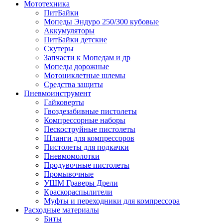
Мототехника
ПитБайки
Мопеды Эндуро 250/300 кубовые
Аккумуляторы
ПитБайки детские
Скутеры
Запчасти к Мопедам и др
Мопеды дорожные
Мотоциклетные шлемы
Средства защиты
Пневмоинструмент
Гайковерты
Гвоздезабивные пистолеты
Компрессорные наборы
Пескоструйные пистолеты
Шланги для компрессоров
Пистолеты для подкачки
Пневмомолотки
Продувочные пистолеты
Промывочные
УШМ Граверы Дрели
Краскораспылители
Муфты и переходники для компрессора
Расходные материалы
Биты