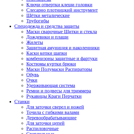
Ключи отвертки клещи головки
Слесарно плотницкий инструмент
Щётки металические
Трубогибы
Спецодежда и средства защиты
Маски сварочные Щитки и стекла
Дождевики и плащи
Жилеты
Защитная амуниция и наколенники
Каски кепки шапки
комбенизоны защитные и фартуки
Костюмы куртки брюки
Маски Полумаски Распираторы
Обувь
Очки
Удерживающая система
Ремни и подвесы для триммера
Рукавицы Краги Перчатки
Станки
Для заточки сверел и ножей
Точила с гибкими валами
Деревообрабатывающие
Для заточки цепей
Распиловочные
Сверлильные