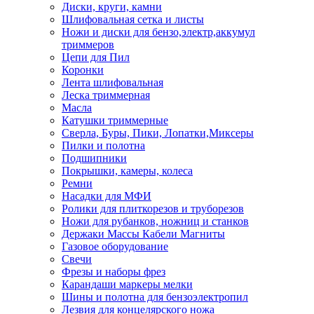
Диски, круги, камни
Шлифовальная сетка и листы
Ножи и диски для бензо,электр,аккумул
триммеров
Цепи для Пил
Коронки
Лента шлифовальная
Леска триммерная
Масла
Катушки триммерные
Сверла, Буры, Пики, Лопатки,Миксеры
Пилки и полотна
Подшипники
Покрышки, камеры, колеса
Ремни
Насадки для МФИ
Ролики для плиткорезов и труборезов
Ножи для рубанков, ножниц и станков
Держаки Массы Кабели Магниты
Газовое оборудование
Свечи
Фрезы и наборы фрез
Карандаши маркеры мелки
Шины и полотна для бензоэлектропил
Лезвия для концелярского ножа