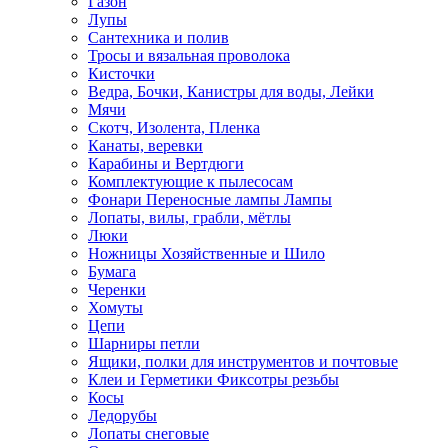
Газон
Лупы
Сантехника и полив
Тросы и вязальная проволока
Кисточки
Ведра, Бочки, Канистры для воды, Лейки
Мячи
Скотч, Изолента, Пленка
Канаты, веревки
Карабины и Вертдюги
Комплектующие к пылесосам
Фонари Переносные лампы Лампы
Лопаты, вилы, грабли, мётлы
Люки
Ножницы Хозяйственные и Шило
Бумага
Черенки
Хомуты
Цепи
Шарниры петли
Ящики, полки для инструментов и почтовые
Клеи и Герметики Фиксотры резьбы
Косы
Ледорубы
Лопаты снеговые