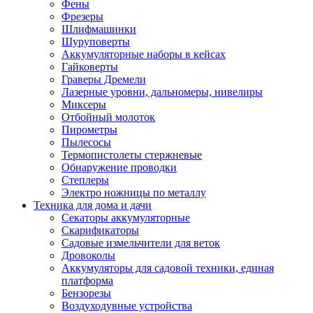
Фены
Фрезеры
Шлифмашинки
Шуруповерты
Аккумуляторные наборы в кейсах
Гайковерты
Граверы Дремели
Лазерные уровни, дальномеры, нивелиры
Миксеры
Отбойный молоток
Пирометры
Пылесосы
Термопистолеты стержневые
Обнаружение проводки
Степлеры
Электро ножницы по металлу
Техника для дома и дачи
Секаторы аккумуляторные
Скарификаторы
Садовые измельчители для веток
Дровоколы
Аккумуляторы для садовой техники, единая
платформа
Бензорезы
Воздуходувные устройства