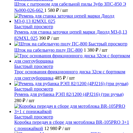
Шток с патроном для сабельной пилы Зубр ЗПС-850 Э
№000-026-662
1 580 ₽
/ шт
Быстрый просмотр
Ремень для станка заточки цепей марки Диолд МЗ-0,13
82MXL 025
390 ₽
/ шт
Быстрый просмотр
Шток на сабельную пилу ПС-800
1 380 ₽
/ шт
Быстрый просмотр
Трос основания фрикционного диска 32см с бортиком
для снегоуборщика
485 ₽
/ шт
Быстрый просмотр
Ремень для рубанка РЭП 82/1200 (4PJ216) (три ручья)
280 ₽
/ шт
Быстрый просмотр
Коробка передач в сборе для мотоблока BR-105PRO 3+1
с понижайкой
12 980 ₽
/ шт