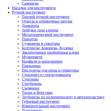
Саморезы
Насадки для инструмента
Ручной инструмент
Прочий ручной инструмент
Отвесы и отбивочные шнуры
Домкраты
Лебёдки тали стропы
Металлорежущий инструмент
Пинцеты
Сучкорезы и секаторы
Болторезы, Бокорезы, Кусачки
Заклепочники пробойники клема
Мультиметр
Надфили и напильники
Паяльники
Пистолеты для пены и герметика
Стеклорез и стеклодомкраты
Степлеры
Струбцины
Съемники
Тиски и Верстаки
Труборезы по полипропилену и металопластику
Губцевый инструмент
Измерительный инструмент
Плиткорезы