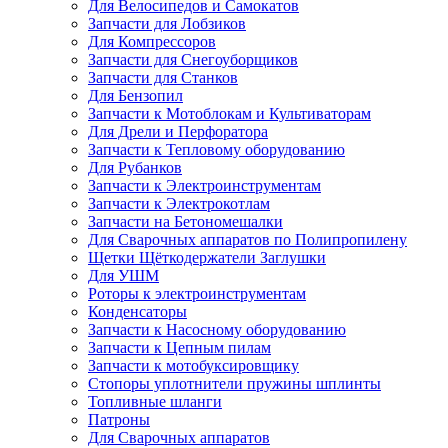
Для Велосипедов и Самокатов
Запчасти для Лобзиков
Для Компрессоров
Запчасти для Снегоуборщиков
Запчасти для Станков
Для Бензопил
Запчасти к Мотоблокам и Культиваторам
Для Дрели и Перфоратора
Запчасти к Тепловому оборудованию
Для Рубанков
Запчасти к Электроинструментам
Запчасти к Электрокотлам
Запчасти на Бетономешалки
Для Сварочных аппаратов по Полипропилену
Щетки Щёткодержатели Заглушки
Для УШМ
Роторы к электроинструментам
Конденсаторы
Запчасти к Насосному оборудованию
Запчасти к Цепным пилам
Запчасти к мотобуксировщику
Стопоры уплотнители пружины шплинты
Топливные шланги
Патроны
Для Сварочных аппаратов