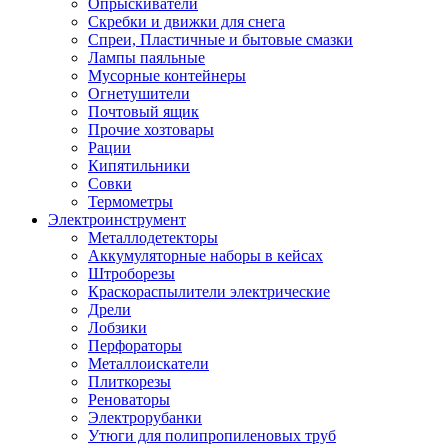
Опрыскиватели
Скребки и движки для снега
Спреи, Пластичные и бытовые смазки
Лампы паяльные
Мусорные контейнеры
Огнетушители
Почтовый ящик
Прочие хозтовары
Рации
Кипятильники
Совки
Термометры
Электроинструмент
Металлодетекторы
Аккумуляторные наборы в кейсах
Штроборезы
Краскораспылители электрические
Дрели
Лобзики
Перфораторы
Металлоискатели
Плиткорезы
Реноваторы
Электрорубанки
Утюги для полипропиленовых труб