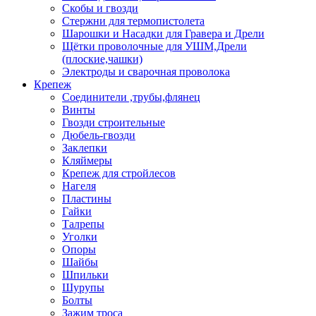
Скобы и гвозди
Стержни для термопистолета
Шарошки и Насадки для Гравера и Дрели
Щётки проволочные для УШМ,Дрели
(плоские,чашки)
Электроды и сварочная проволока
Крепеж
Соединители ,трубы,флянец
Винты
Гвозди строительные
Дюбель-гвозди
Заклепки
Кляймеры
Крепеж для стройлесов
Нагеля
Пластины
Гайки
Талрепы
Уголки
Опоры
Шайбы
Шпильки
Шурупы
Болты
Зажим троса