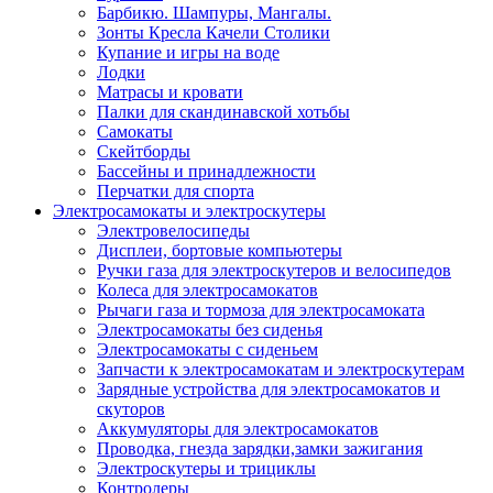
Барбикю. Шампуры, Мангалы.
Зонты Кресла Качели Столики
Купание и игры на воде
Лодки
Матрасы и кровати
Палки для скандинавской хотьбы
Самокаты
Скейтборды
Бассейны и принадлежности
Перчатки для спорта
Электросамокаты и электроскутеры
Электровелосипеды
Дисплеи, бортовые компьютеры
Ручки газа для электроскутеров и велосипедов
Колеса для электросамокатов
Рычаги газа и тормоза для электросамоката
Электросамокаты без сиденья
Электросамокаты с сиденьем
Запчасти к электросамокатам и электроскутерам
Зарядные устройства для электросамокатов и
скуторов
Аккумуляторы для электросамокатов
Проводка, гнезда зарядки,замки зажигания
Электроскутеры и трициклы
Контролеры