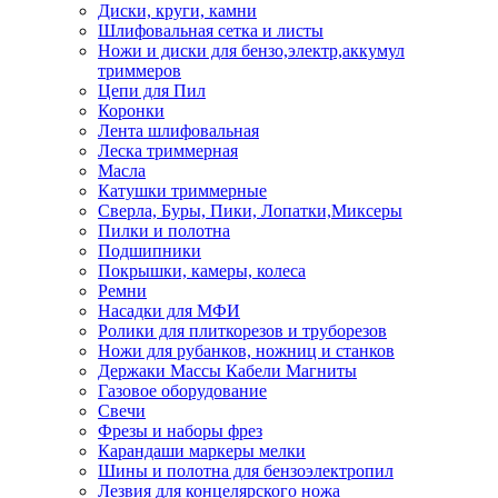
Диски, круги, камни
Шлифовальная сетка и листы
Ножи и диски для бензо,электр,аккумул
триммеров
Цепи для Пил
Коронки
Лента шлифовальная
Леска триммерная
Масла
Катушки триммерные
Сверла, Буры, Пики, Лопатки,Миксеры
Пилки и полотна
Подшипники
Покрышки, камеры, колеса
Ремни
Насадки для МФИ
Ролики для плиткорезов и труборезов
Ножи для рубанков, ножниц и станков
Держаки Массы Кабели Магниты
Газовое оборудование
Свечи
Фрезы и наборы фрез
Карандаши маркеры мелки
Шины и полотна для бензоэлектропил
Лезвия для концелярского ножа