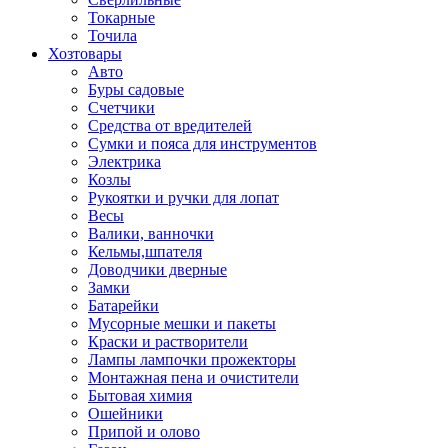
Токарные
Точила
Хозтовары
Авто
Буры садовые
Счетчики
Средства от вредителей
Сумки и пояса для инструментов
Электрика
Козлы
Рукоятки и ручки для лопат
Весы
Валики, ванночки
Кельмы,шпателя
Доводчики дверные
Замки
Батарейки
Мусорные мешки и пакеты
Краски и растворители
Лампы лампочки прожекторы
Монтажная пена и очистители
Бытовая химия
Ошейники
Припой и олово