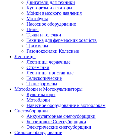
Двигатели для техники
Кусторезы и секаторы
Мойки высокого давления
Мотобуры
Насосное оборудование
Пилы
Тачки и тележки
Техника для фермерских хозяйств
Триммеры
Газонокосилки Колесные
Лестницы
Лестницы чердачные
Стремянки
Лестницы приставные
Телескопические
Трансформеры
Мотоблоки и Мотокультиваторы
Культиваторы
Мотоблоки
Навесное оборудование к мотоблокам
Снегоуборщики
Аккумуляторные снегоуборщики
Бензиновые Снегоуборщики
Электрические снегоуборщики
Силовое оборудование