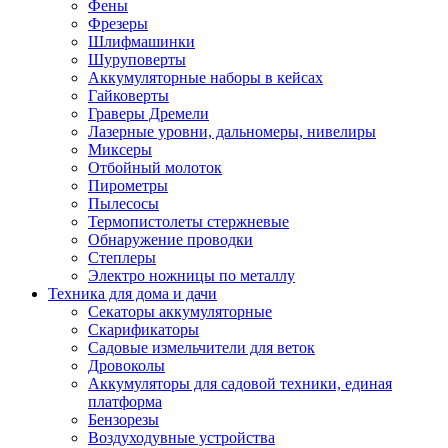
Фены
Фрезеры
Шлифмашинки
Шуруповерты
Аккумуляторные наборы в кейсах
Гайковерты
Граверы Дремели
Лазерные уровни, дальномеры, нивелиры
Миксеры
Отбойный молоток
Пирометры
Пылесосы
Термопистолеты стержневые
Обнаружение проводки
Степлеры
Электро ножницы по металлу
Техника для дома и дачи
Секаторы аккумуляторные
Скарификаторы
Садовые измельчители для веток
Дровоколы
Аккумуляторы для садовой техники, единая
платформа
Бензорезы
Воздуходувные устройства