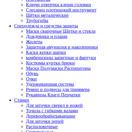
Ключи отвертки клещи головки
Слесарно плотницкий инструмент
Щётки металические
Трубогибы
Спецодежда и средства защиты
Маски сварочные Щитки и стекла
Дождевики и плащи
Жилеты
Защитная амуниция и наколенники
Каски кепки шапки
комбенизоны защитные и фартуки
Костюмы куртки брюки
Маски Полумаски Распираторы
Обувь
Очки
Удерживающая система
Ремни и подвесы для триммера
Рукавицы Краги Перчатки
Станки
Для заточки сверел и ножей
Точила с гибкими валами
Деревообрабатывающие
Для заточки цепей
Распиловочные
Сверлильные