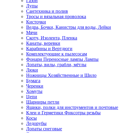
Газон
Лупы
Сантехника и полив
Тросы и вязальная проволока
Кисточки
Ведра, Бочки, Канистры для воды, Лейки
Мячи
Скотч, Изолента, Пленка
Канаты, веревки
Карабины и Вертдюги
Комплектующие к пылесосам
Фонари Переносные лампы Лампы
Лопаты, вилы, грабли, мётлы
Люки
Ножницы Хозяйственные и Шило
Бумага
Черенки
Хомуты
Цепи
Шарниры петли
Ящики, полки для инструментов и почтовые
Клеи и Герметики Фиксотры резьбы
Косы
Ледорубы
Лопаты снеговые