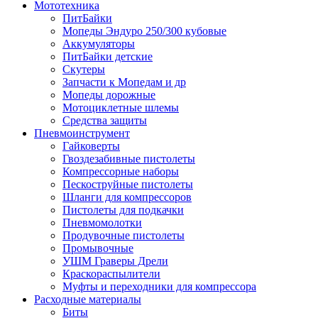
Мототехника
ПитБайки
Мопеды Эндуро 250/300 кубовые
Аккумуляторы
ПитБайки детские
Скутеры
Запчасти к Мопедам и др
Мопеды дорожные
Мотоциклетные шлемы
Средства защиты
Пневмоинструмент
Гайковерты
Гвоздезабивные пистолеты
Компрессорные наборы
Пескоструйные пистолеты
Шланги для компрессоров
Пистолеты для подкачки
Пневмомолотки
Продувочные пистолеты
Промывочные
УШМ Граверы Дрели
Краскораспылители
Муфты и переходники для компрессора
Расходные материалы
Биты