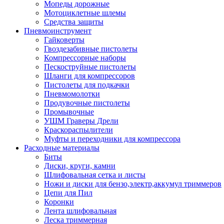
Мопеды дорожные
Мотоциклетные шлемы
Средства защиты
Пневмоинструмент
Гайковерты
Гвоздезабивные пистолеты
Компрессорные наборы
Пескоструйные пистолеты
Шланги для компрессоров
Пистолеты для подкачки
Пневмомолотки
Продувочные пистолеты
Промывочные
УШМ Граверы Дрели
Краскораспылители
Муфты и переходники для компрессора
Расходные материалы
Биты
Диски, круги, камни
Шлифовальная сетка и листы
Ножи и диски для бензо,электр,аккумул триммеров
Цепи для Пил
Коронки
Лента шлифовальная
Леска триммерная