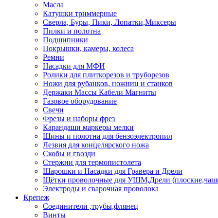
Масла
Катушки триммерные
Сверла, Буры, Пики, Лопатки,Миксеры
Пилки и полотна
Подшипники
Покрышки, камеры, колеса
Ремни
Насадки для МФИ
Ролики для плиткорезов и труборезов
Ножи для рубанков, ножниц и станков
Держаки Массы Кабели Магниты
Газовое оборудование
Свечи
Фрезы и наборы фрез
Карандаши маркеры мелки
Шины и полотна для бензоэлектропил
Лезвия для концелярского ножа
Скобы и гвозди
Стержни для термопистолета
Шарошки и Насадки для Гравера и Дрели
Щётки проволочные для УШМ,Дрели (плоские,чаш
Электроды и сварочная проволока
Крепеж
Соединители ,трубы,флянец
Винты