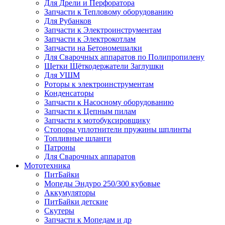
Для Дрели и Перфоратора
Запчасти к Тепловому оборудованию
Для Рубанков
Запчасти к Электроинструментам
Запчасти к Электрокотлам
Запчасти на Бетономешалки
Для Сварочных аппаратов по Полипропилену
Щетки Щёткодержатели Заглушки
Для УШМ
Роторы к электроинструментам
Конденсаторы
Запчасти к Насосному оборудованию
Запчасти к Цепным пилам
Запчасти к мотобуксировщику
Стопоры уплотнители пружины шплинты
Топливные шланги
Патроны
Для Сварочных аппаратов
Мототехника
ПитБайки
Мопеды Эндуро 250/300 кубовые
Аккумуляторы
ПитБайки детские
Скутеры
Запчасти к Мопедам и др