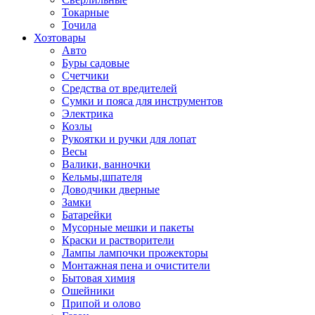
Токарные
Точила
Хозтовары
Авто
Буры садовые
Счетчики
Средства от вредителей
Сумки и пояса для инструментов
Электрика
Козлы
Рукоятки и ручки для лопат
Весы
Валики, ванночки
Кельмы,шпателя
Доводчики дверные
Замки
Батарейки
Мусорные мешки и пакеты
Краски и растворители
Лампы лампочки прожекторы
Монтажная пена и очистители
Бытовая химия
Ошейники
Припой и олово