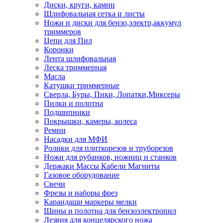
Диски, круги, камни
Шлифовальная сетка и листы
Ножи и диски для бензо,электр,аккумул
триммеров
Цепи для Пил
Коронки
Лента шлифовальная
Леска триммерная
Масла
Катушки триммерные
Сверла, Буры, Пики, Лопатки,Миксеры
Пилки и полотна
Подшипники
Покрышки, камеры, колеса
Ремни
Насадки для МФИ
Ролики для плиткорезов и труборезов
Ножи для рубанков, ножниц и станков
Держаки Массы Кабели Магниты
Газовое оборудование
Свечи
Фрезы и наборы фрез
Карандаши маркеры мелки
Шины и полотна для бензоэлектропил
Лезвия для концелярского ножа