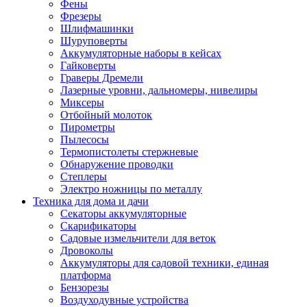
Фены
Фрезеры
Шлифмашинки
Шуруповерты
Аккумуляторные наборы в кейсах
Гайковерты
Граверы Дремели
Лазерные уровни, дальномеры, нивелиры
Миксеры
Отбойный молоток
Пирометры
Пылесосы
Термопистолеты стержневые
Обнаружение проводки
Степлеры
Электро ножницы по металлу
Техника для дома и дачи
Секаторы аккумуляторные
Скарификаторы
Садовые измельчители для веток
Дровоколы
Аккумуляторы для садовой техники, единая
платформа
Бензорезы
Воздуходувные устройства