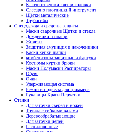
Ключи отвертки клещи головки
Слесарно плотницкий инструмент
Щётки металические
Трубогибы
Спецодежда и средства защиты
Маски сварочные Щитки и стекла
Дождевики и плащи
Жилеты
Защитная амуниция и наколенники
Каски кепки шапки
комбенизоны защитные и фартуки
Костюмы куртки брюки
Маски Полумаски Распираторы
Обувь
Очки
Удерживающая система
Ремни и подвесы для триммера
Рукавицы Краги Перчатки
Станки
Для заточки сверел и ножей
Точила с гибкими валами
Деревообрабатывающие
Для заточки цепей
Распиловочные
Сверлильные