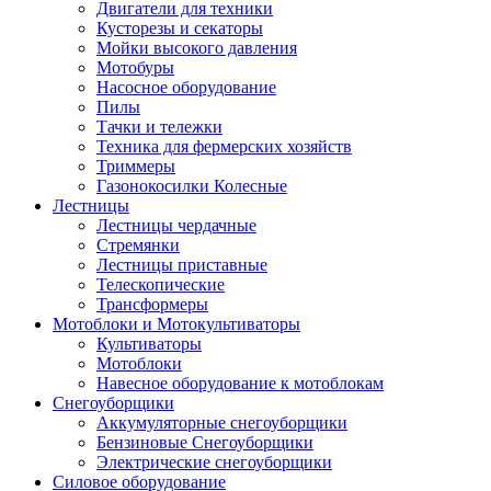
Двигатели для техники
Кусторезы и секаторы
Мойки высокого давления
Мотобуры
Насосное оборудование
Пилы
Тачки и тележки
Техника для фермерских хозяйств
Триммеры
Газонокосилки Колесные
Лестницы
Лестницы чердачные
Стремянки
Лестницы приставные
Телескопические
Трансформеры
Мотоблоки и Мотокультиваторы
Культиваторы
Мотоблоки
Навесное оборудование к мотоблокам
Снегоуборщики
Аккумуляторные снегоуборщики
Бензиновые Снегоуборщики
Электрические снегоуборщики
Силовое оборудование