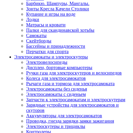
Барбикю. Шампуры, Мангалы.
Зонты Кресла Качели Столики
Купание и игры на воде
Лодки
Матрасы и кровати
Палки для скандинавской хотьбы
Самокаты
Скейтборды
Бассейны и принадлежности
Перчатки для спорта
Электросамокаты и электроскутеры
Электровелосипеды
Дисплеи, бортовые компьютеры
Ручки газа для электроскутеров и велосипедов
Колеса для электросамокатов
Рычаги газа и тормоза для электросамоката
Электросамокаты без сиденья
Электросамокаты с сиденьем
Запчасти к электросамокатам и электроскутерам
Зарядные устройства для электросамокатов и
скуторов
Аккумуляторы для электросамокатов
Проводка, гнезда зарядки,замки зажигания
Электроскутеры и трициклы
Контролеры