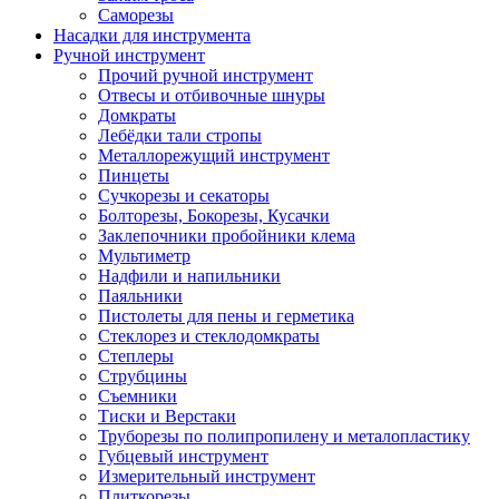
Саморезы
Насадки для инструмента
Ручной инструмент
Прочий ручной инструмент
Отвесы и отбивочные шнуры
Домкраты
Лебёдки тали стропы
Металлорежущий инструмент
Пинцеты
Сучкорезы и секаторы
Болторезы, Бокорезы, Кусачки
Заклепочники пробойники клема
Мультиметр
Надфили и напильники
Паяльники
Пистолеты для пены и герметика
Стеклорез и стеклодомкраты
Степлеры
Струбцины
Съемники
Тиски и Верстаки
Труборезы по полипропилену и металопластику
Губцевый инструмент
Измерительный инструмент
Плиткорезы