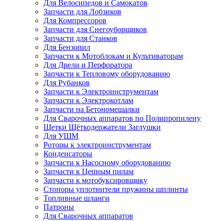
Для Велосипедов и Самокатов
Запчасти для Лобзиков
Для Компрессоров
Запчасти для Снегоуборщиков
Запчасти для Станков
Для Бензопил
Запчасти к Мотоблокам и Культиваторам
Для Дрели и Перфоратора
Запчасти к Тепловому оборудованию
Для Рубанков
Запчасти к Электроинструментам
Запчасти к Электрокотлам
Запчасти на Бетономешалки
Для Сварочных аппаратов по Полипропилену
Щетки Щёткодержатели Заглушки
Для УШМ
Роторы к электроинструментам
Конденсаторы
Запчасти к Насосному оборудованию
Запчасти к Цепным пилам
Запчасти к мотобуксировщику
Стопоры уплотнители пружины шплинты
Топливные шланги
Патроны
Для Сварочных аппаратов