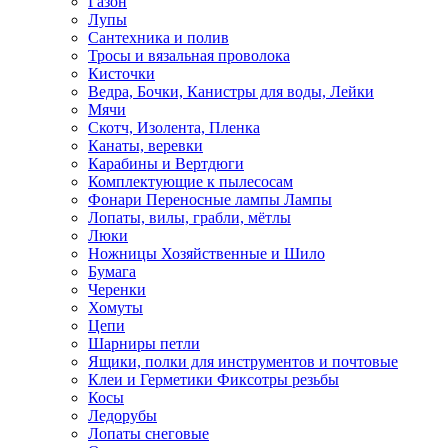
Газон
Лупы
Сантехника и полив
Тросы и вязальная проволока
Кисточки
Ведра, Бочки, Канистры для воды, Лейки
Мячи
Скотч, Изолента, Пленка
Канаты, веревки
Карабины и Вертдюги
Комплектующие к пылесосам
Фонари Переносные лампы Лампы
Лопаты, вилы, грабли, мётлы
Люки
Ножницы Хозяйственные и Шило
Бумага
Черенки
Хомуты
Цепи
Шарниры петли
Ящики, полки для инструментов и почтовые
Клеи и Герметики Фиксотры резьбы
Косы
Ледорубы
Лопаты снеговые