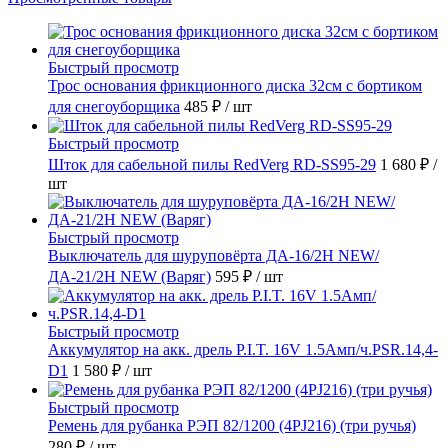
Быстрый просмотр
Трос основания фрикционного диска 32см с бортиком
для снегоуборщика
485 ₽
/ шт
Быстрый просмотр
Шток для сабельной пилы RedVerg RD-SS95-29
1 680 ₽
/
шт
Быстрый просмотр
Выключатель для шуруповёрта ДА-16/2Н NEW/
ДА-21/2Н NEW (Варяг)
595 ₽
/ шт
Быстрый просмотр
Аккумулятор на акк. дрель P.I.T. 16V 1.5Амп/ч.PSR.14,4-
D1
1 580 ₽
/ шт
Быстрый просмотр
Ремень для рубанка РЭП 82/1200 (4PJ216) (три ручья)
280 ₽
/ шт