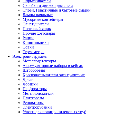
Опрыскиватели
Скребки и движки для снега
Спреи, Пластичные и бытовые смазки
Лампы паяльные
Мусорные контейнеры
Огнетушители
Почтовый ящик
Прочие хозтовары
Рации
Кипятильники
Совки
Термометры
Электроинструмент
Металлодетекторы
Аккумуляторные наборы в кейсах
Штроборезы
Краскораспылители электрические
Дрели
Лобзики
Перфораторы
Металлоискатели
Плиткорезы
Реноваторы
Электрорубанки
Утюги для полипропиленовых труб