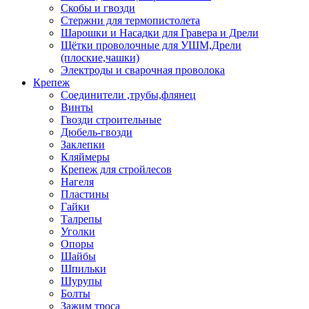
Скобы и гвозди
Стержни для термопистолета
Шарошки и Насадки для Гравера и Дрели
Щётки проволочные для УШМ,Дрели
(плоские,чашки)
Электроды и сварочная проволока
Крепеж
Соединители ,трубы,флянец
Винты
Гвозди строительные
Дюбель-гвозди
Заклепки
Кляймеры
Крепеж для стройлесов
Нагеля
Пластины
Гайки
Талрепы
Уголки
Опоры
Шайбы
Шпильки
Шурупы
Болты
Зажим троса