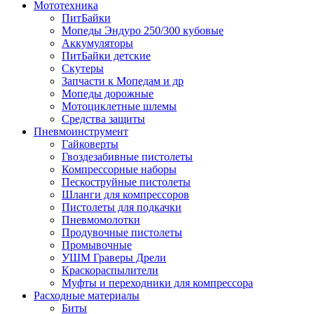
Мототехника
ПитБайки
Мопеды Эндуро 250/300 кубовые
Аккумуляторы
ПитБайки детские
Скутеры
Запчасти к Мопедам и др
Мопеды дорожные
Мотоциклетные шлемы
Средства защиты
Пневмоинструмент
Гайковерты
Гвоздезабивные пистолеты
Компрессорные наборы
Пескоструйные пистолеты
Шланги для компрессоров
Пистолеты для подкачки
Пневмомолотки
Продувочные пистолеты
Промывочные
УШМ Граверы Дрели
Краскораспылители
Муфты и переходники для компрессора
Расходные материалы
Биты