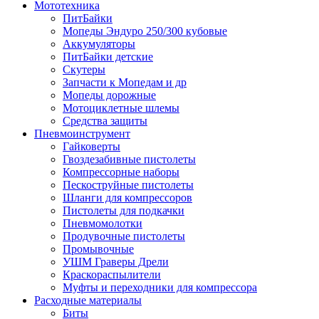
Мототехника
ПитБайки
Мопеды Эндуро 250/300 кубовые
Аккумуляторы
ПитБайки детские
Скутеры
Запчасти к Мопедам и др
Мопеды дорожные
Мотоциклетные шлемы
Средства защиты
Пневмоинструмент
Гайковерты
Гвоздезабивные пистолеты
Компрессорные наборы
Пескоструйные пистолеты
Шланги для компрессоров
Пистолеты для подкачки
Пневмомолотки
Продувочные пистолеты
Промывочные
УШМ Граверы Дрели
Краскораспылители
Муфты и переходники для компрессора
Расходные материалы
Биты