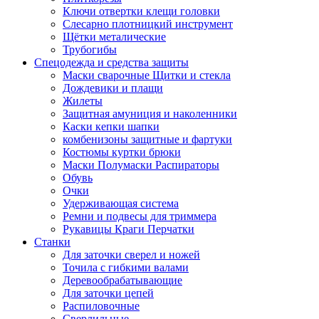
Ключи отвертки клещи головки
Слесарно плотницкий инструмент
Щётки металические
Трубогибы
Спецодежда и средства защиты
Маски сварочные Щитки и стекла
Дождевики и плащи
Жилеты
Защитная амуниция и наколенники
Каски кепки шапки
комбенизоны защитные и фартуки
Костюмы куртки брюки
Маски Полумаски Распираторы
Обувь
Очки
Удерживающая система
Ремни и подвесы для триммера
Рукавицы Краги Перчатки
Станки
Для заточки сверел и ножей
Точила с гибкими валами
Деревообрабатывающие
Для заточки цепей
Распиловочные
Сверлильные