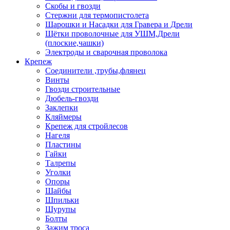
Скобы и гвозди
Стержни для термопистолета
Шарошки и Насадки для Гравера и Дрели
Щётки проволочные для УШМ,Дрели
(плоские,чашки)
Электроды и сварочная проволока
Крепеж
Соединители ,трубы,флянец
Винты
Гвозди строительные
Дюбель-гвозди
Заклепки
Кляймеры
Крепеж для стройлесов
Нагеля
Пластины
Гайки
Талрепы
Уголки
Опоры
Шайбы
Шпильки
Шурупы
Болты
Зажим троса