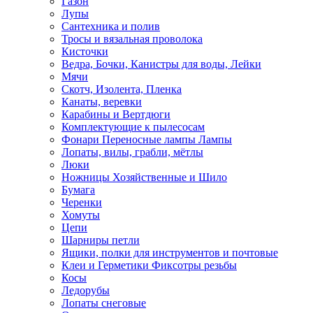
Газон
Лупы
Сантехника и полив
Тросы и вязальная проволока
Кисточки
Ведра, Бочки, Канистры для воды, Лейки
Мячи
Скотч, Изолента, Пленка
Канаты, веревки
Карабины и Вертдюги
Комплектующие к пылесосам
Фонари Переносные лампы Лампы
Лопаты, вилы, грабли, мётлы
Люки
Ножницы Хозяйственные и Шило
Бумага
Черенки
Хомуты
Цепи
Шарниры петли
Ящики, полки для инструментов и почтовые
Клеи и Герметики Фиксотры резьбы
Косы
Ледорубы
Лопаты снеговые