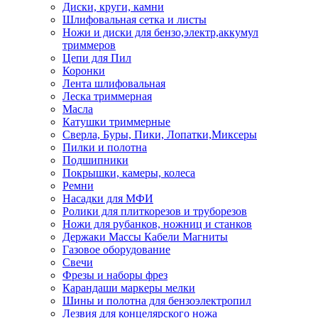
Диски, круги, камни
Шлифовальная сетка и листы
Ножи и диски для бензо,электр,аккумул
триммеров
Цепи для Пил
Коронки
Лента шлифовальная
Леска триммерная
Масла
Катушки триммерные
Сверла, Буры, Пики, Лопатки,Миксеры
Пилки и полотна
Подшипники
Покрышки, камеры, колеса
Ремни
Насадки для МФИ
Ролики для плиткорезов и труборезов
Ножи для рубанков, ножниц и станков
Держаки Массы Кабели Магниты
Газовое оборудование
Свечи
Фрезы и наборы фрез
Карандаши маркеры мелки
Шины и полотна для бензоэлектропил
Лезвия для концелярского ножа