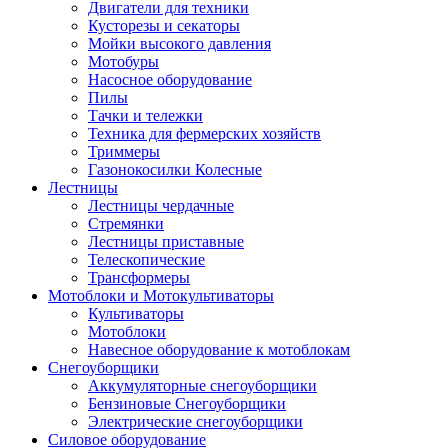
Двигатели для техники
Кусторезы и секаторы
Мойки высокого давления
Мотобуры
Насосное оборудование
Пилы
Тачки и тележки
Техника для фермерских хозяйств
Триммеры
Газонокосилки Колесные
Лестницы
Лестницы чердачные
Стремянки
Лестницы приставные
Телескопические
Трансформеры
Мотоблоки и Мотокультиваторы
Культиваторы
Мотоблоки
Навесное оборудование к мотоблокам
Снегоуборщики
Аккумуляторные снегоуборщики
Бензиновые Снегоуборщики
Электрические снегоуборщики
Силовое оборудование