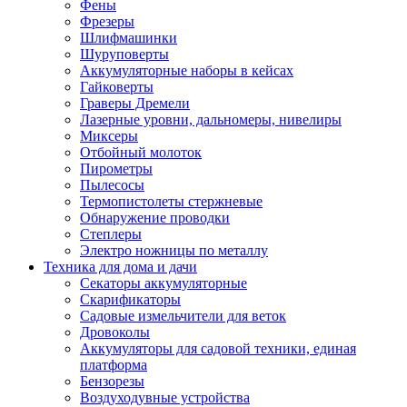
Фены
Фрезеры
Шлифмашинки
Шуруповерты
Аккумуляторные наборы в кейсах
Гайковерты
Граверы Дремели
Лазерные уровни, дальномеры, нивелиры
Миксеры
Отбойный молоток
Пирометры
Пылесосы
Термопистолеты стержневые
Обнаружение проводки
Степлеры
Электро ножницы по металлу
Техника для дома и дачи
Секаторы аккумуляторные
Скарификаторы
Садовые измельчители для веток
Дровоколы
Аккумуляторы для садовой техники, единая
платформа
Бензорезы
Воздуходувные устройства