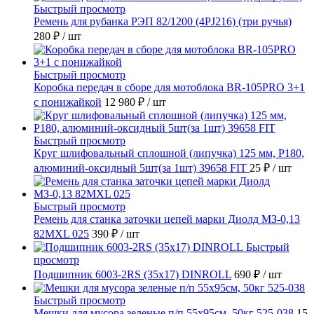
Быстрый просмотр
Ремень для рубанка РЭП 82/1200 (4PJ216) (три ручья)
280 ₽
/ шт
Быстрый просмотр
Коробка передач в сборе для мотоблока BR-105PRO 3+1
с понижайкой
12 980 ₽
/ шт
Быстрый просмотр
Круг шлифовальный сплошной (липучка) 125 мм, Р180,
алюминий-оксидный 5шт(за 1шт) 39658 FIT
25 ₽
/ шт
Быстрый просмотр
Ремень для станка заточки цепей марки Диолд МЗ-0,13
82MXL 025
390 ₽
/ шт
Быстрый
просмотр
Подшипник 6003-2RS (35х17) DINROLL
690 ₽
/ шт
Быстрый просмотр
Мешки для мусора зеленые п/п 55х95см, 50кг 525-038
15