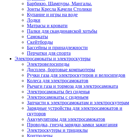
Барбикю. Шампуры, Мангалы.
Зонты Кресла Качели Столики
Купание и игры на воде
Лодки
Матрасы и кровати
Палки для скандинавской хотьбы
Самокаты
Скейтборды
Бассейны и принадлежности
Перчатки для спорта
Электросамокаты и электроскутеры
Электровелосипеды
Дисплеи, бортовые компьютеры
Ручки газа для электроскутеров и велосипедов
Колеса для электросамокатов
Рычаги газа и тормоза для электросамоката
Электросамокаты без сиденья
Электросамокаты с сиденьем
Запчасти к электросамокатам и электроскутерам
Зарядные устройства для электросамокатов и
скуторов
Аккумуляторы для электросамокатов
Проводка, гнезда зарядки,замки зажигания
Электроскутеры и трициклы
Контролеры