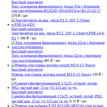
Быстрый просмотр
Трос основания фрикционного диска 35м с бочонком
для снегоуборщика КС624S (2014/2015г.в) КС21-02-17
479 ₽
/ шт
Быстрый просмотр
Аккумулятор на акк. дрель P.I.T. 16V 1.5Амп/ч.PSR.14,4-
D1
1 580 ₽
/ шт
Быстрый просмотр
Трос основания фрикционного диска 32см с бортиком
для снегоуборщика
485 ₽
/ шт
Быстрый просмотр
Ремень для станка заточки цепей МЗ-0,13 Диолд
250 ₽
/
шт
Быстрый просмотр
Саморез фосфатированный 3,5х25, острый, потай, РН2,
частый шаг, 15 кг (11 115 шт.) в уп.
0.35 ₽
/ шт