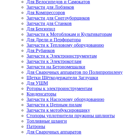
Для Велосипедов и Самокатов
Запчасти для Лобзиков
Для Компрессоров
Запчасти для Снегоуборщиков
Запчасти для Станков
Для Бензопил
Запчасти к Мотоблокам и Культиваторам
Для Дрели и Перфоратора
Запчасти к Тепловому оборудованию
Для Рубанков
Запчасти к Электроинструментам
Запчасти к Электрокотлам
Запчасти на Бетономешалки
Для Сварочных аппаратов по Полипропилену
Щетки Щёткодержатели Заглушки
Для УШМ
Роторы к электроинструментам
Конденсаторы
Запчасти к Насосному оборудованию
Запчасти к Цепным пилам
Запчасти к мотобуксировщику
Стопоры уплотнители пружины шплинты
Топливные шланги
Патроны
Для Сварочных аппаратов