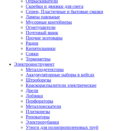
Опрыскиватели
Скребки и движки для снега
Спреи, Пластичные и бытовые смазки
Лампы паяльные
Мусорные контейнеры
Огнетушители
Почтовый ящик
Прочие хозтовары
Рации
Кипятильники
Совки
Термометры
Электроинструмент
Металлодетекторы
Аккумуляторные наборы в кейсах
Штроборезы
Краскораспылители электрические
Дрели
Лобзики
Перфораторы
Металлоискатели
Плиткорезы
Реноваторы
Электрорубанки
Утюги для полипропиленовых труб