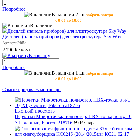
Подробнее
В наличии 2 шт
забрать завтра
с 8:00 до 18:00
В наличии
Дисплей (панель приборов) для электроскутера Sky Way
Артикул: 26654
2 790 ₽
/ комп
В корзину
Подробнее
В наличии 1 шт
забрать завтра
с 8:00 до 18:00
Самые продаваемые товары
Быстрый просмотр
Перчатки Микроточка, полиэстер, ПВХ-точка, в и/у, 10,
ХL, черные, Fiberon 218716
69 ₽
/ пар