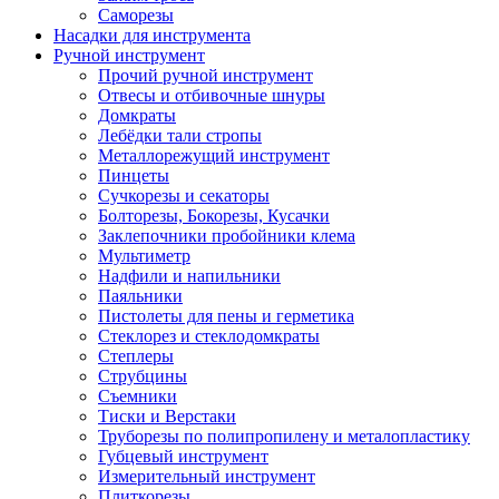
Саморезы
Насадки для инструмента
Ручной инструмент
Прочий ручной инструмент
Отвесы и отбивочные шнуры
Домкраты
Лебёдки тали стропы
Металлорежущий инструмент
Пинцеты
Сучкорезы и секаторы
Болторезы, Бокорезы, Кусачки
Заклепочники пробойники клема
Мультиметр
Надфили и напильники
Паяльники
Пистолеты для пены и герметика
Стеклорез и стеклодомкраты
Степлеры
Струбцины
Съемники
Тиски и Верстаки
Труборезы по полипропилену и металопластику
Губцевый инструмент
Измерительный инструмент
Плиткорезы