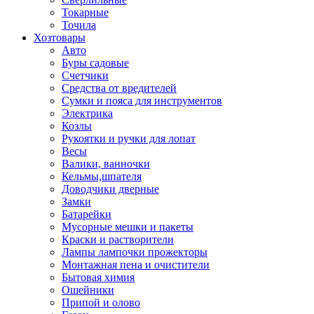
Токарные
Точила
Хозтовары
Авто
Буры садовые
Счетчики
Средства от вредителей
Сумки и пояса для инструментов
Электрика
Козлы
Рукоятки и ручки для лопат
Весы
Валики, ванночки
Кельмы,шпателя
Доводчики дверные
Замки
Батарейки
Мусорные мешки и пакеты
Краски и растворители
Лампы лампочки прожекторы
Монтажная пена и очистители
Бытовая химия
Ошейники
Припой и олово