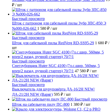
₽
/ шт
Быстрый просмотр
Шток с патроном для сабельной пилы Зубр ЗПС-850 Э
№000-026-662
1 580 ₽
/ шт
Быстрый просмотр
Шток для сабельной пилы RedVerg RD-SS95-29
1 680 ₽
/
шт
Быстрый просмотр
Снегоуборщик Huter SGC 4100 (7л.с.шир. 560мм, 5
впер/2 назад, ручной стартер) 70/7/1
47 580 ₽
/ шт
Быстрый просмотр
Выключатель для шуруповёрта ДА-16/2Н NEW/
ДА-21/2Н NEW (Варяг)
595 ₽
/ шт
Быстрый просмотр
Шток на сабельную пилу ПС-800
1 380 ₽
/ шт