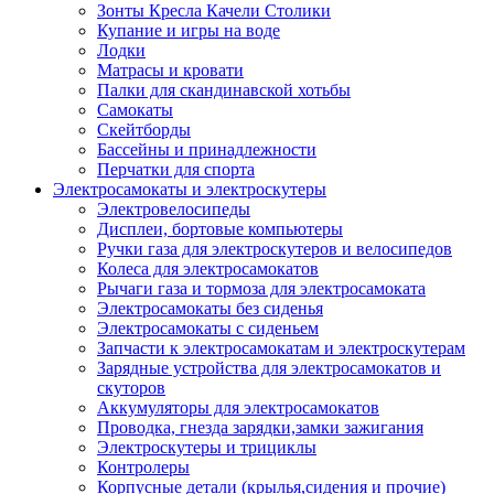
Зонты Кресла Качели Столики
Купание и игры на воде
Лодки
Матрасы и кровати
Палки для скандинавской хотьбы
Самокаты
Скейтборды
Бассейны и принадлежности
Перчатки для спорта
Электросамокаты и электроскутеры
Электровелосипеды
Дисплеи, бортовые компьютеры
Ручки газа для электроскутеров и велосипедов
Колеса для электросамокатов
Рычаги газа и тормоза для электросамоката
Электросамокаты без сиденья
Электросамокаты с сиденьем
Запчасти к электросамокатам и электроскутерам
Зарядные устройства для электросамокатов и
скуторов
Аккумуляторы для электросамокатов
Проводка, гнезда зарядки,замки зажигания
Электроскутеры и трициклы
Контролеры
Корпусные детали (крылья,сидения и прочие)