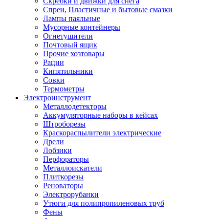
Скребки и движки для снега
Спреи, Пластичные и бытовые смазки
Лампы паяльные
Мусорные контейнеры
Огнетушители
Почтовый ящик
Прочие хозтовары
Рации
Кипятильники
Совки
Термометры
Электроинструмент
Металлодетекторы
Аккумуляторные наборы в кейсах
Штроборезы
Краскораспылители электрические
Дрели
Лобзики
Перфораторы
Металлоискатели
Плиткорезы
Реноваторы
Электрорубанки
Утюги для полипропиленовых труб
Фены