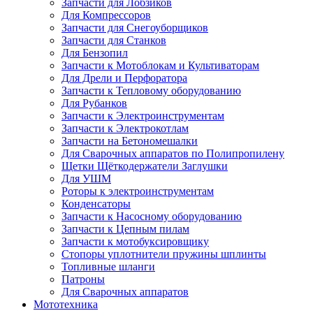
Запчасти для Лобзиков
Для Компрессоров
Запчасти для Снегоуборщиков
Запчасти для Станков
Для Бензопил
Запчасти к Мотоблокам и Культиваторам
Для Дрели и Перфоратора
Запчасти к Тепловому оборудованию
Для Рубанков
Запчасти к Электроинструментам
Запчасти к Электрокотлам
Запчасти на Бетономешалки
Для Сварочных аппаратов по Полипропилену
Щетки Щёткодержатели Заглушки
Для УШМ
Роторы к электроинструментам
Конденсаторы
Запчасти к Насосному оборудованию
Запчасти к Цепным пилам
Запчасти к мотобуксировщику
Стопоры уплотнители пружины шплинты
Топливные шланги
Патроны
Для Сварочных аппаратов
Мототехника