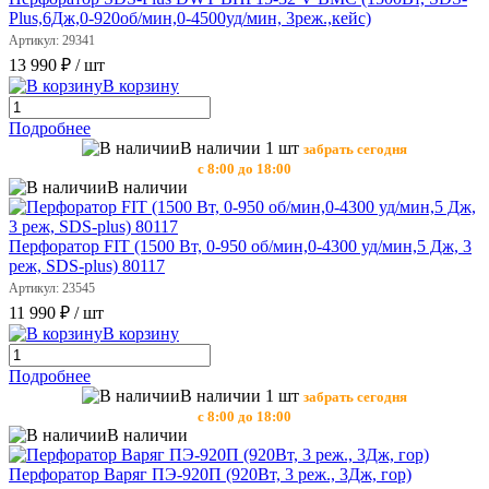
Plus,6Дж,0-920об/мин,0-4500уд/мин, 3реж.,кейс)
Артикул: 29341
13 990 ₽
/ шт
В корзину
Подробнее
В наличии 1 шт
забрать сегодня
с 8:00 до 18:00
В наличии
Перфоратор FIT (1500 Вт, 0-950 об/мин,0-4300 уд/мин,5 Дж, 3
реж, SDS-plus) 80117
Артикул: 23545
11 990 ₽
/ шт
В корзину
Подробнее
В наличии 1 шт
забрать сегодня
с 8:00 до 18:00
В наличии
Перфоратор Варяг ПЭ-920П (920Вт, 3 реж., 3Дж, гор)