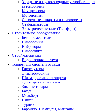
Зарядные и пуско-зарядные устройства для
автомобилей
Компрессоры
Мотопомпы
Сварочные аппараты и плазморезы
Стабилизаторы
Электрические тали (Тельферы)
Строительное оборудование
Бетоносмесители
Виброрейки
Вибраторы
Виброплита
Стройматериалы
Водосточная система
Товары для спорта и отдыха
Гироскутеры
Электромобили
Шлема, роликовая защита
Для отдыха и рыбалки
Зимние товары
Батут
Мольберт
Плиты
Турники
Барбикю. Шампуры, Мангалы.