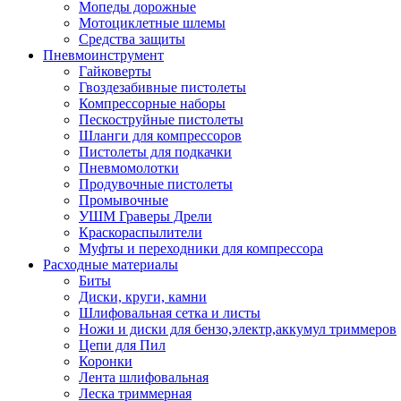
Мопеды дорожные
Мотоциклетные шлемы
Средства защиты
Пневмоинструмент
Гайковерты
Гвоздезабивные пистолеты
Компрессорные наборы
Пескоструйные пистолеты
Шланги для компрессоров
Пистолеты для подкачки
Пневмомолотки
Продувочные пистолеты
Промывочные
УШМ Граверы Дрели
Краскораспылители
Муфты и переходники для компрессора
Расходные материалы
Биты
Диски, круги, камни
Шлифовальная сетка и листы
Ножи и диски для бензо,электр,аккумул триммеров
Цепи для Пил
Коронки
Лента шлифовальная
Леска триммерная