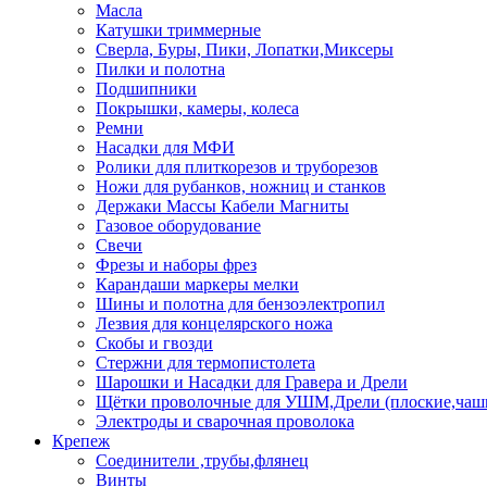
Масла
Катушки триммерные
Сверла, Буры, Пики, Лопатки,Миксеры
Пилки и полотна
Подшипники
Покрышки, камеры, колеса
Ремни
Насадки для МФИ
Ролики для плиткорезов и труборезов
Ножи для рубанков, ножниц и станков
Держаки Массы Кабели Магниты
Газовое оборудование
Свечи
Фрезы и наборы фрез
Карандаши маркеры мелки
Шины и полотна для бензоэлектропил
Лезвия для концелярского ножа
Скобы и гвозди
Стержни для термопистолета
Шарошки и Насадки для Гравера и Дрели
Щётки проволочные для УШМ,Дрели (плоские,чаш
Электроды и сварочная проволока
Крепеж
Соединители ,трубы,флянец
Винты