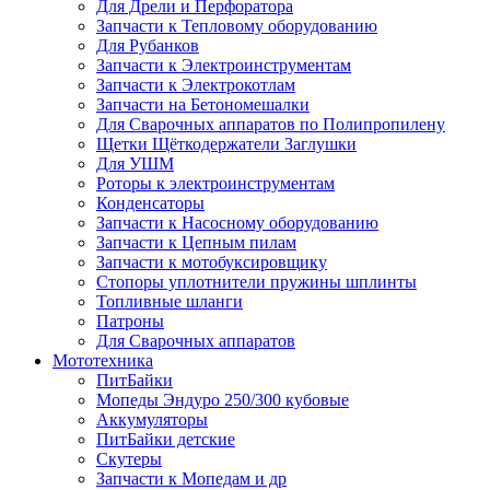
Для Дрели и Перфоратора
Запчасти к Тепловому оборудованию
Для Рубанков
Запчасти к Электроинструментам
Запчасти к Электрокотлам
Запчасти на Бетономешалки
Для Сварочных аппаратов по Полипропилену
Щетки Щёткодержатели Заглушки
Для УШМ
Роторы к электроинструментам
Конденсаторы
Запчасти к Насосному оборудованию
Запчасти к Цепным пилам
Запчасти к мотобуксировщику
Стопоры уплотнители пружины шплинты
Топливные шланги
Патроны
Для Сварочных аппаратов
Мототехника
ПитБайки
Мопеды Эндуро 250/300 кубовые
Аккумуляторы
ПитБайки детские
Скутеры
Запчасти к Мопедам и др