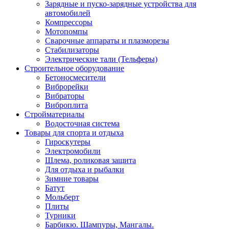
Зарядные и пуско-зарядные устройства для
автомобилей
Компрессоры
Мотопомпы
Сварочные аппараты и плазморезы
Стабилизаторы
Электрические тали (Тельферы)
Строительное оборудование
Бетоносмесители
Виброрейки
Вибраторы
Виброплита
Стройматериалы
Водосточная система
Товары для спорта и отдыха
Гироскутеры
Электромобили
Шлема, роликовая защита
Для отдыха и рыбалки
Зимние товары
Батут
Мольберт
Плиты
Турники
Барбикю. Шампуры, Мангалы.