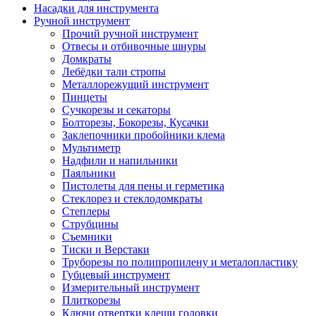
Насадки для инструмента
Ручной инструмент
Прочий ручной инструмент
Отвесы и отбивочные шнуры
Домкраты
Лебёдки тали стропы
Металлорежущий инструмент
Пинцеты
Сучкорезы и секаторы
Болторезы, Бокорезы, Кусачки
Заклепочники пробойники клема
Мультиметр
Надфили и напильники
Паяльники
Пистолеты для пены и герметика
Стеклорез и стеклодомкраты
Степлеры
Струбцины
Съемники
Тиски и Верстаки
Труборезы по полипропилену и металопластику
Губцевый инструмент
Измерительный инструмент
Плиткорезы
Ключи отвертки клещи головки