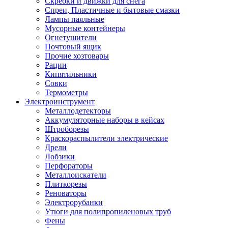
Скребки и движки для снега
Спреи, Пластичные и бытовые смазки
Лампы паяльные
Мусорные контейнеры
Огнетушители
Почтовый ящик
Прочие хозтовары
Рации
Кипятильники
Совки
Термометры
Электроинструмент
Металлодетекторы
Аккумуляторные наборы в кейсах
Штроборезы
Краскораспылители электрические
Дрели
Лобзики
Перфораторы
Металлоискатели
Плиткорезы
Реноваторы
Электрорубанки
Утюги для полипропиленовых труб
Фены