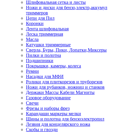
Шлифовальная сетка и листы
Ножи и диски для бензо,электр,аккумул
триммеров
Цепи для Пил
Коронки
Лента шлифовальная
Леска триммерная
Масла
Катушки триммерные
Сверла, Буры, Пики, Лопатки,Миксеры
Пилки и полотна
Подшипники
Покрышки, камеры, колеса
Ремни
Насадки для МФИ
Ролики для плиткорезов и труборезов
Ножи для рубанков, ножниц и станков
Держаки Массы Кабели Магниты
Газовое оборудование
Свечи
Фрезы и наборы фрез
Карандаши маркеры мелки
Шины и полотна для бензоэлектропил
Лезвия для концелярского ножа
Скобы и гвозди