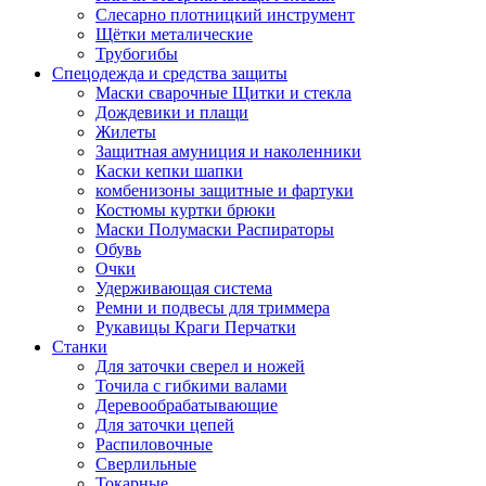
Слесарно плотницкий инструмент
Щётки металические
Трубогибы
Спецодежда и средства защиты
Маски сварочные Щитки и стекла
Дождевики и плащи
Жилеты
Защитная амуниция и наколенники
Каски кепки шапки
комбенизоны защитные и фартуки
Костюмы куртки брюки
Маски Полумаски Распираторы
Обувь
Очки
Удерживающая система
Ремни и подвесы для триммера
Рукавицы Краги Перчатки
Станки
Для заточки сверел и ножей
Точила с гибкими валами
Деревообрабатывающие
Для заточки цепей
Распиловочные
Сверлильные
Токарные