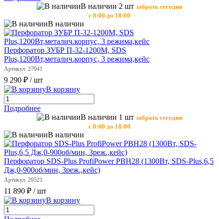
В наличии 2 шт
забрать сегодня
с 8:00 до 18:00
В наличии
Перфоратор ЗУБР П-32-1200M, SDS
Plus,1200Вт,металич.корпус, 3 режима,кейс
Артикул: 27941
9 290 ₽
/ шт
В корзину
Подробнее
В наличии 1 шт
забрать сегодня
с 8:00 до 18:00
В наличии
Перфоратор SDS-Plus ProfiPower PBH28 (1300Вт, SDS-Plus,6,5
Дж,0-900об/мин, 3реж.,кейс)
Артикул: 29521
11 890 ₽
/ шт
В корзину