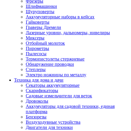
Фрезеры
Шлифмашинки
Шуруповерты
Аккумуляторные наборы в кейсах
Гайковерты
Граверы Дремели
Лазерные уровни, дальномеры, нивелиры
Миксеры
Отбойный молоток
Пирометры
Пылесосы
Термопистолеты стержневые
Обнаружение проводки
Степлеры
Электро ножницы по металлу
Техника для дома и дачи
Секаторы аккумуляторные
Скарификаторы
Садовые измельчители для веток
Дровоколы
Аккумуляторы для садовой техники, единая
платформа
Бензорезы
Воздуходувные устройства
Двигатели для техники