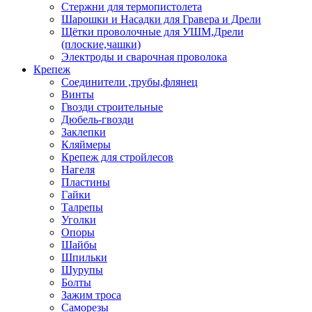
Стержни для термопистолета
Шарошки и Насадки для Гравера и Дрели
Щётки проволочные для УШМ,Дрели
(плоские,чашки)
Электроды и сварочная проволока
Крепеж
Соединители ,трубы,флянец
Винты
Гвозди строительные
Дюбель-гвозди
Заклепки
Кляймеры
Крепеж для стройлесов
Нагеля
Пластины
Гайки
Талрепы
Уголки
Опоры
Шайбы
Шпильки
Шурупы
Болты
Зажим троса
Саморезы