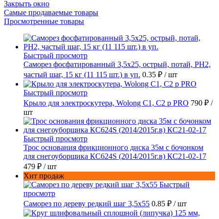
Закрыть окно
Самые продаваемые товары
Просмотренные товары
Быстрый просмотр
Саморез фосфатированный 3,5х25, острый, потай, РН2,
частый шаг, 15 кг (11 115 шт.) в уп.
0.35 ₽
/ шт
Быстрый просмотр
Крыло для электроскутера, Wolong С1, С2 p PRO
790 ₽
/
шт
Быстрый просмотр
Трос основания фрикционного диска 35м с бочонком
для снегоуборщика КС624S (2014/2015г.в) КС21-02-17
479 ₽
/ шт
Хит продаж
Быстрый
просмотр
Саморез по дереву редкий шаг 3,5х55
0.85 ₽
/ шт