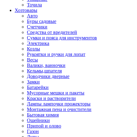
Точила
Хозтовары
Авто
Буры садовые
Счетчики
Средства от вредителей
Сумки и пояса для инструментов
Электрика
Козлы
Рукоятки и ручки для лопат
Весы
Валики, ванночки
Кельмы,шпателя
Доводчики дверные
Замки
Батарейки
Мусорные мешки и пакеты
Краски и растворители
Лампы лампочки прожекторы
Монтажная пена и очистители
Бытовая химия
Ошейники
Припой и олово
Газон
Лупы