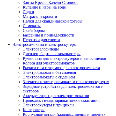
Зонты Кресла Качели Столики
Купание и игры на воде
Лодки
Матрасы и кровати
Палки для скандинавской хотьбы
Самокаты
Скейтборды
Бассейны и принадлежности
Перчатки для спорта
Электросамокаты и электроскутеры
Электровелосипеды
Дисплеи, бортовые компьютеры
Ручки газа для электроскутеров и велосипедов
Колеса для электросамокатов
Рычаги газа и тормоза для электросамоката
Электросамокаты без сиденья
Электросамокаты с сиденьем
Запчасти к электросамокатам и электроскутерам
Зарядные устройства для электросамокатов и
скуторов
Аккумуляторы для электросамокатов
Проводка, гнезда зарядки,замки зажигания
Электроскутеры и трициклы
Контролеры
Корпусные детали (крылья,сидения и прочие)