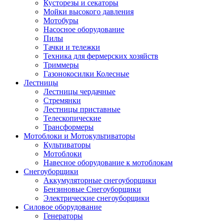
Кусторезы и секаторы
Мойки высокого давления
Мотобуры
Насосное оборудование
Пилы
Тачки и тележки
Техника для фермерских хозяйств
Триммеры
Газонокосилки Колесные
Лестницы
Лестницы чердачные
Стремянки
Лестницы приставные
Телескопические
Трансформеры
Мотоблоки и Мотокультиваторы
Культиваторы
Мотоблоки
Навесное оборудование к мотоблокам
Снегоуборщики
Аккумуляторные снегоуборщики
Бензиновые Снегоуборщики
Электрические снегоуборщики
Силовое оборудование
Генераторы