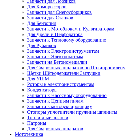
Запчасти для Лобзиков
Для Компрессоров
Запчасти для Снегоуборщиков
Запчасти для Станков
Для Бензопил
Запчасти к Мотоблокам и Культиваторам
Для Дрели и Перфоратора
Запчасти к Тепловому оборудованию
Для Рубанков
Запчасти к Электроинструментам
Запчасти к Электрокотлам
Запчасти на Бетономешалки
Для Сварочных аппаратов по Полипропилену
Щетки Щёткодержатели Заглушки
Для УШМ
Роторы к электроинструментам
Конденсаторы
Запчасти к Насосному оборудованию
Запчасти к Цепным пилам
Запчасти к мотобуксировщику
Стопоры уплотнители пружины шплинты
Топливные шланги
Патроны
Для Сварочных аппаратов
Мототехника