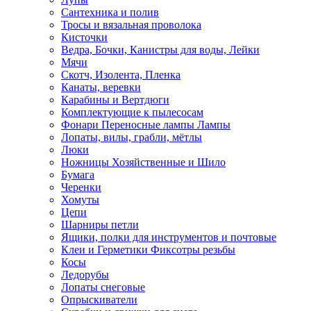
Сантехника и полив
Тросы и вязальная проволока
Кисточки
Ведра, Бочки, Канистры для воды, Лейки
Мячи
Скотч, Изолента, Пленка
Канаты, веревки
Карабины и Вертдюги
Комплектующие к пылесосам
Фонари Переносные лампы Лампы
Лопаты, вилы, грабли, мётлы
Люки
Ножницы Хозяйственные и Шило
Бумага
Черенки
Хомуты
Цепи
Шарниры петли
Ящики, полки для инструментов и почтовые
Клеи и Герметики Фиксотры резьбы
Косы
Ледорубы
Лопаты снеговые
Опрыскиватели