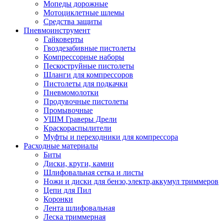
Мопеды дорожные
Мотоциклетные шлемы
Средства защиты
Пневмоинструмент
Гайковерты
Гвоздезабивные пистолеты
Компрессорные наборы
Пескоструйные пистолеты
Шланги для компрессоров
Пистолеты для подкачки
Пневмомолотки
Продувочные пистолеты
Промывочные
УШМ Граверы Дрели
Краскораспылители
Муфты и переходники для компрессора
Расходные материалы
Биты
Диски, круги, камни
Шлифовальная сетка и листы
Ножи и диски для бензо,электр,аккумул триммеров
Цепи для Пил
Коронки
Лента шлифовальная
Леска триммерная