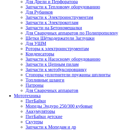
Для Дрели и Перфоратора
Запчасти к Тепловому оборудованию
Для Рубанков
Запчасти к Электроинструментам
Запчасти к Электрокотлам
Запчасти на Бетономешалки
Для Сварочных аппаратов по Полипропилену
Щетки Щёткодержатели Заглушки
Для УШМ
Роторы к электроинструментам
Конденсаторы
Запчасти к Насосному оборудованию
Запчасти к Цепным пилам
Запчасти к мотобуксировщику
Стопоры уплотнители пружины шплинты
Топливные шланги
Патроны
Для Сварочных аппаратов
Мототехника
ПитБайки
Мопеды Эндуро 250/300 кубовые
Аккумуляторы
ПитБайки детские
Скутеры
Запчасти к Мопедам и др