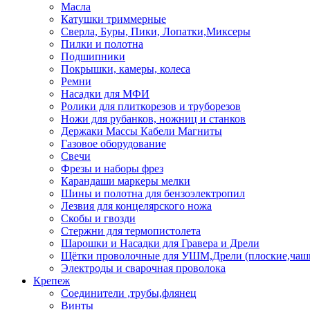
Масла
Катушки триммерные
Сверла, Буры, Пики, Лопатки,Миксеры
Пилки и полотна
Подшипники
Покрышки, камеры, колеса
Ремни
Насадки для МФИ
Ролики для плиткорезов и труборезов
Ножи для рубанков, ножниц и станков
Держаки Массы Кабели Магниты
Газовое оборудование
Свечи
Фрезы и наборы фрез
Карандаши маркеры мелки
Шины и полотна для бензоэлектропил
Лезвия для концелярского ножа
Скобы и гвозди
Стержни для термопистолета
Шарошки и Насадки для Гравера и Дрели
Щётки проволочные для УШМ,Дрели (плоские,чаш
Электроды и сварочная проволока
Крепеж
Соединители ,трубы,флянец
Винты